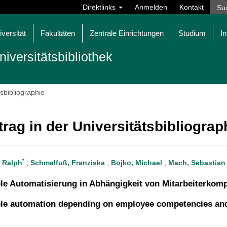
Direktlinks
Anmelden
Kontakt
iversität
Fakultäten
Zentrale Einrichtungen
Studium
In
niversitätsbibliothek
tsbibliographie
trag in der Universitätsbibliogra
*
, Ralph
;
Schmalfuß, Franziska
;
Bojko, Michael
;
Mach, Sebastian
ble Automatisierung in Abhängigkeit von Mitarbeiterko
ble automation depending on employee competencies and