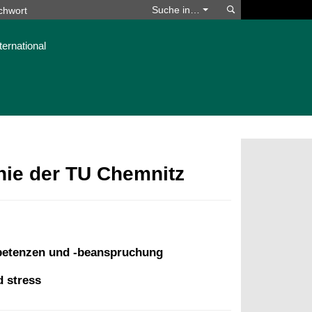
Suchen
Suche in…
ternational
phie der TU Chemnitz
mpetenzen und -beanspruchung
 stress