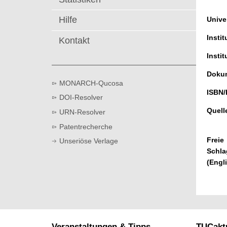
t
Hilfe
Univer
Instit
Kontakt
Instit
Dokum
MONARCH-Qucosa
ISBN/
DOI-Resolver
Quell
URN-Resolver
Patentrecherche
Freie
Unseriöse Verlage
Schla
(Engl
Veranstaltungen & Tipps
TUCaktu