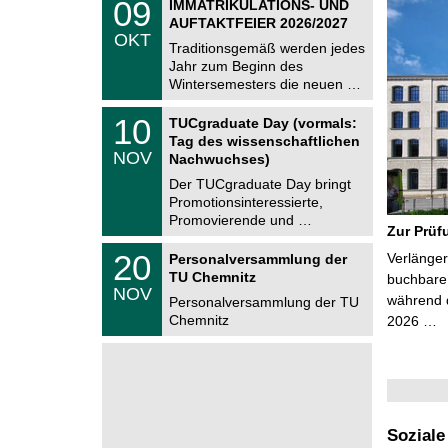
6
0
09
IMMATRIKULATIONS- UND
U
9
AUFTAKTFEIER 2026/2027
C
.
OKT
h
1
Traditionsgemäß werden jedes
e
0
Jahr zum Beginn des
m
.
Wintersemesters die neuen …
n
2
i
0
Z
t
1
10
2
TUCgraduate Day (vormals:
e
z
0
6
Tag des wissenschaftlichen
n
.
NOV
t
Nachwuchses)
1
r
1
Der TUCgraduate Day bringt
u
.
Promotionsinteressierte,
m
2
f
Promovierende und …
0
Zur Prüf
ü
2
r
T
6
2
20
Verlänger
Personalversammlung der
d
U
0
TU Chemnitz
e
C
buchbare 
.
NOV
n
h
während d
1
Personalversammlung der TU
w
e
1
Chemnitz
2026 …
i
m
.
s
n
2
s
i
0
e
t
2
n
z
6
s
c
h
Soziale
a