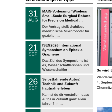
T
3
31
MAIN-Vorlesung "Wireless
U
1
Small-Scale Surgical Robots
C
.
AUG
h
for Precision Medical …
0
e
8
Der Vortrag stellt drahtlose
m
.
medizinische Mikroroboter für
n
2
i
gezielte, …
0
t
2
z
T
6
2
21
ISEG2026 International
U
1
Symposium on Epitaxial
C
.
SEP
h
Graphene
0
e
9
Das Ziel des Symposiums ist
m
.
es, Wissenschaftlerinnen und
n
2
i
Wissenschaftler …
So wird 
0
t
2
z
T
Wanderaus
6
2
26
Selbstfahrende Autos:
U
6
4. Septem
Technik und Zukunft
C
.
SEP
Chemnitz
h
hautnah erleben
0
e
9
Kannst du dir vorstellen, dass
m
.
Autos in Zukunft ganz allein
n
2
i
fahren? In …
0
t
2
z
T