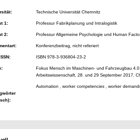
sität:
Technische Universität Chemnitz
ut 1:
Professur Fabrikplanung und Intralogistik
ut 2:
Professur Allgemeine Psychologie und Human Facto
entart:
Konferenzbeitrag, nicht referiert
ISSN:
ISBN 978-3-936804-23-2
e:
Fokus Mensch im Maschinen- und Fahrzeugbau 4.0 : 
Arbeitswissenschaft, 28. und 29 September 2017, 
Automation , worker competencies , worker demand
gwörter
isch):
ell