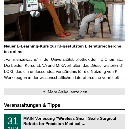
Neuer E-Learning-Kurs zur KI-gestützten Literaturrecherche
ist online
„Familienzuwachs“ in der Universitätsbibliothek der TU Chemnitz:
Die beiden Kurse LENA und MIKA erhalten das „Geschwisterkind“
LOKI, das ein umfassendes Verständnis für die Nutzung von KI-
Werkzeugen in der wissenschaftlichen Literatursuche vermittelt …
Mehr Artikel anzeigen
Veranstaltungen & Tipps
T
3
31
MAIN-Vorlesung "Wireless Small-Scale Surgical
U
1
Robots for Precision Medical …
C
.
AUG
h