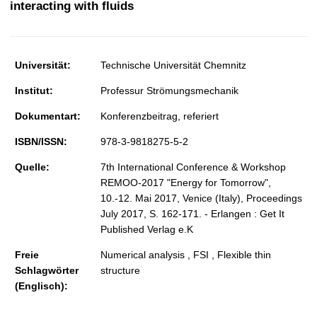
interacting with fluids
t
Universität:
Technische Universität Chemnitz
Institut:
Professur Strömungsmechanik
Dokumentart:
Konferenzbeitrag, referiert
ISBN/ISSN:
978-3-9818275-5-2
Quelle:
7th International Conference & Workshop
REMOO-2017 "Energy for Tomorrow",
10.-12. Mai 2017, Venice (Italy), Proceedings
July 2017, S. 162-171. - Erlangen : Get It
Published Verlag e.K
Freie
Numerical analysis , FSI , Flexible thin
Schlagwörter
structure
(Englisch):