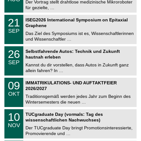
0
Der Vortrag stellt drahtlose medizinische Mikroroboter
e
8
für gezielte, …
m
.
n
2
T
i
2
21
ISEG2026 International Symposium on Epitaxial
0
U
t
1
2
Graphene
C
z
.
6
SEP
h
0
Das Ziel des Symposiums ist es, Wissenschaftlerinnen
e
9
und Wissenschaftler …
m
.
n
2
T
i
2
26
Selbstfahrende Autos: Technik und Zukunft
0
U
t
6
2
hautnah erleben
C
z
.
6
SEP
h
0
Kannst du dir vorstellen, dass Autos in Zukunft ganz
e
9
allein fahren? In …
m
.
n
2
T
i
0
09
IMMATRIKULATIONS- UND AUFTAKTFEIER
0
U
t
9
2
2026/2027
C
z
.
6
OKT
h
1
Traditionsgemäß werden jedes Jahr zum Beginn des
e
0
Wintersemesters die neuen …
m
.
n
2
Z
i
1
10
TUCgraduate Day (vormals: Tag des
0
e
t
0
2
wissenschaftlichen Nachwuchses)
n
z
.
6
NOV
t
1
Der TUCgraduate Day bringt Promotionsinteressierte,
r
1
Promovierende und …
u
.
m