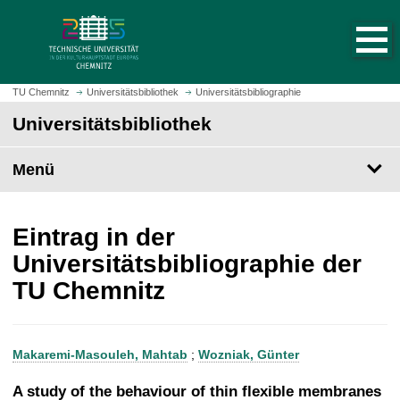
S
S
t
p
a
r
r
i
t
n
TU Chemnitz
Universitätsbibliothek
Universitätsbibliographie
s
g
Universitätsbibliothek
e
e
i
z
t
Menü
u
e
m
a
H
u
a
Eintrag in der
f
u
Universitätsbibliographie der
r
p
TU Chemnitz
u
t
f
i
e
n
n
h
Makaremi-Masouleh, Mahtab
;
Wozniak, Günter
a
l
A study of the behaviour of thin flexible membranes