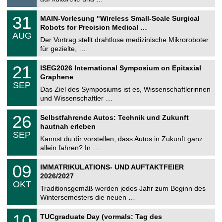
i
.
g
2
T
e
3
31
MAIN-Vorlesung "Wireless Small-Scale Surgical
0
U
1
2
Robots for Precision Medical …
C
.
6
AUG
h
0
Der Vortrag stellt drahtlose medizinische Mikroroboter
e
8
für gezielte, …
m
.
n
2
T
i
2
21
ISEG2026 International Symposium on Epitaxial
0
U
t
1
2
Graphene
C
z
.
6
SEP
h
0
Das Ziel des Symposiums ist es, Wissenschaftlerinnen
e
9
und Wissenschaftler …
m
.
n
2
T
i
2
26
Selbstfahrende Autos: Technik und Zukunft
0
U
t
6
2
hautnah erleben
C
z
.
6
SEP
h
0
Kannst du dir vorstellen, dass Autos in Zukunft ganz
e
9
allein fahren? In …
m
.
n
2
T
i
0
09
IMMATRIKULATIONS- UND AUFTAKTFEIER
0
U
t
9
2
2026/2027
C
z
.
6
OKT
h
1
Traditionsgemäß werden jedes Jahr zum Beginn des
e
0
Wintersemesters die neuen …
m
.
n
2
Z
i
1
10
TUCgraduate Day (vormals: Tag des
0
e
t