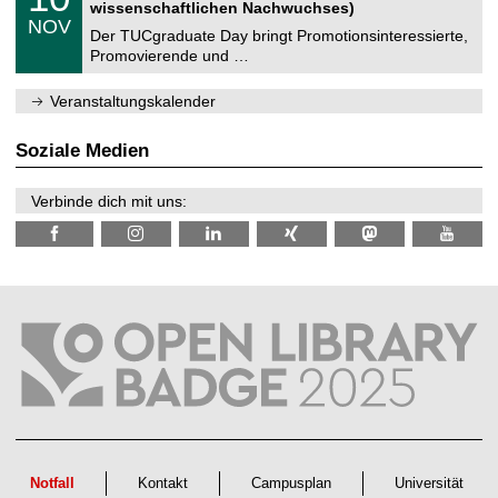
0
2
wissenschaftlichen Nachwuchses)
n
z
.
6
NOV
t
1
Der TUCgraduate Day bringt Promotionsinteressierte,
r
1
Promovierende und …
u
.
m
2
f
0
Veranstaltungskalender
ü
2
r
6
d
Soziale Medien
e
n
w
Verbinde dich mit uns:
i
s
s
e
n
s
c
h
a
f
t
l
i
c
h
e
n
Notfall
Kontakt
Campusplan
Universität
N