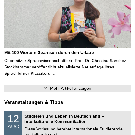
Mit 100 Wörtern Spanisch durch den Urlaub
Chemnitzer Sprachwissenschaftlerin Prof. Dr. Christina Sanchez-
Stockhammer veröffentlicht aktualisierte Neuauflage ihres
Sprachführer-Klassikers …
Mehr Artikel anzeigen
Veranstaltungen & Tipps
S
1
12
Studieren und Leben in Deutschland –
o
2
Interkulturelle Kommunikation
n
.
AUG
s
0
Diese Vorlesung bereitet internationale Studierende
t
8
auf kulturelle und …