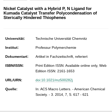
t
Nickel Catalyst with a Hybrid P, N Ligand for
Kumada Catalyst Transfer Polycondensation of
Sterically Hindered Thiophenes
Universität:
Technische Universität Chemnitz
Institut:
Professur Polymerchemie
Dokumentart:
Artikel in Fachzeitschrift, referiert
ISBN/ISSN:
Print Edition ISSN: Available online only, Web
Edition ISSN: 2161-1653
URL/URN:
doi:10.1021/mz500282j
Quelle:
In: ACS Macro Letters. - American Chemical
Society. - 3. 2014, 7, S. 617 - 621