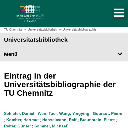
S
S
t
p
a
r
r
i
t
n
TU Chemnitz
Universitätsbibliothek
Universitätsbibliographie
s
g
Universitätsbibliothek
e
e
i
z
t
Menü
u
e
m
a
H
u
a
Eintrag in der
f
u
Universitätsbibliographie der
r
p
TU Chemnitz
u
t
f
i
e
n
n
h
Schiefer, Daniel
;
Wen, Tao
;
Wang, Yingying
;
Goursot, Pierre
a
;
Komber, Hartmut
;
Hanselmann, Ralf
;
Braunstein, Pierre
;
l
*
Reiter, Günter
;
Sommer, Michael