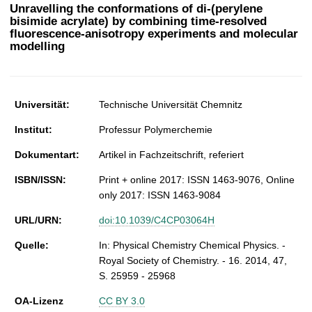
t
Unravelling the conformations of di-(perylene
bisimide acrylate) by combining time-resolved
fluorescence-anisotropy experiments and molecular
modelling
Universität:
Technische Universität Chemnitz
Institut:
Professur Polymerchemie
Dokumentart:
Artikel in Fachzeitschrift, referiert
ISBN/ISSN:
Print + online 2017: ISSN 1463-9076, Online
only 2017: ISSN 1463-9084
URL/URN:
doi:10.1039/C4CP03064H
Quelle:
In: Physical Chemistry Chemical Physics. -
Royal Society of Chemistry. - 16. 2014, 47,
S. 25959 - 25968
OA-Lizenz
CC BY 3.0