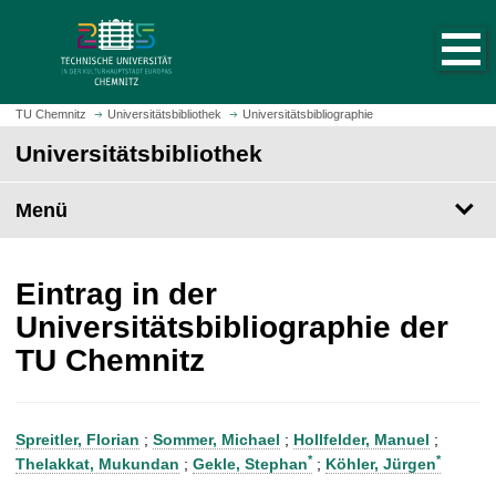
S
S
t
p
a
r
r
i
t
n
TU Chemnitz
Universitätsbibliothek
Universitätsbibliographie
s
g
Universitätsbibliothek
e
e
i
z
t
Menü
u
e
m
a
H
u
a
Eintrag in der
f
u
Universitätsbibliographie der
r
p
TU Chemnitz
u
t
f
i
e
n
n
h
Spreitler, Florian
;
Sommer, Michael
;
Hollfelder, Manuel
;
a
*
*
Thelakkat, Mukundan
;
Gekle, Stephan
;
Köhler, Jürgen
l