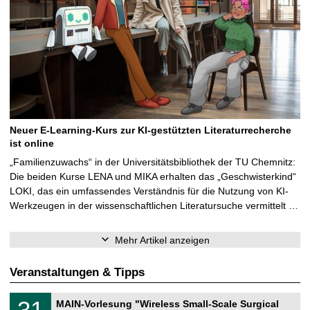
Neuer E-Learning-Kurs zur KI-gestützten Literaturrecherche
ist online
„Familienzuwachs“ in der Universitätsbibliothek der TU Chemnitz:
Die beiden Kurse LENA und MIKA erhalten das „Geschwisterkind“
LOKI, das ein umfassendes Verständnis für die Nutzung von KI-
Werkzeugen in der wissenschaftlichen Literatursuche vermittelt …
Mehr Artikel anzeigen
Veranstaltungen & Tipps
T
3
31
MAIN-Vorlesung "Wireless Small-Scale Surgical
U