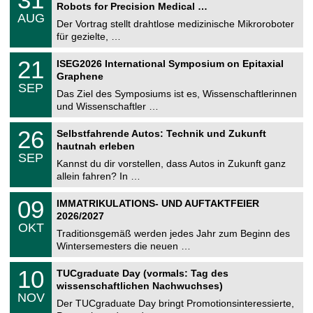
1
Robots for Precision Medical …
C
.
AUG
h
0
Der Vortrag stellt drahtlose medizinische Mikroroboter
e
8
für gezielte, …
m
.
n
2
T
i
2
21
ISEG2026 International Symposium on Epitaxial
0
U
t
1
2
Graphene
C
z
.
6
SEP
h
0
Das Ziel des Symposiums ist es, Wissenschaftlerinnen
e
9
und Wissenschaftler …
m
.
n
2
T
i
2
26
Selbstfahrende Autos: Technik und Zukunft
0
U
t
6
2
hautnah erleben
C
z
.
6
SEP
h
0
Kannst du dir vorstellen, dass Autos in Zukunft ganz
e
9
allein fahren? In …
m
.
n
2
T
i
0
09
IMMATRIKULATIONS- UND AUFTAKTFEIER
0
U
t
9
2
2026/2027
C
z
.
6
OKT
h
1
Traditionsgemäß werden jedes Jahr zum Beginn des
e
0
Wintersemesters die neuen …
m
.
n
2
Z
i
1
10
TUCgraduate Day (vormals: Tag des
0
e
t
0
2
wissenschaftlichen Nachwuchses)
n
z
.
6
NOV
t
1
Der TUCgraduate Day bringt Promotionsinteressierte,
r
1