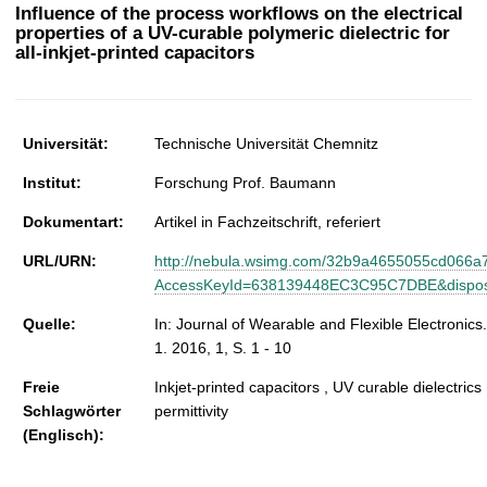
t
Influence of the process workflows on the electrical
properties of a UV-curable polymeric dielectric for
all-inkjet-printed capacitors
Universität:
Technische Universität Chemnitz
Institut:
Forschung Prof. Baumann
Dokumentart:
Artikel in Fachzeitschrift, referiert
URL/URN:
http://nebula.wsimg.com/32b9a4655055cd066
AccessKeyId=638139448EC3C95C7DBE&disposit
Quelle:
In: Journal of Wearable and Flexible Electronics.
1. 2016, 1, S. 1 - 10
Freie
Inkjet-printed capacitors , UV curable dielectrics 
Schlagwörter
permittivity
(Englisch):