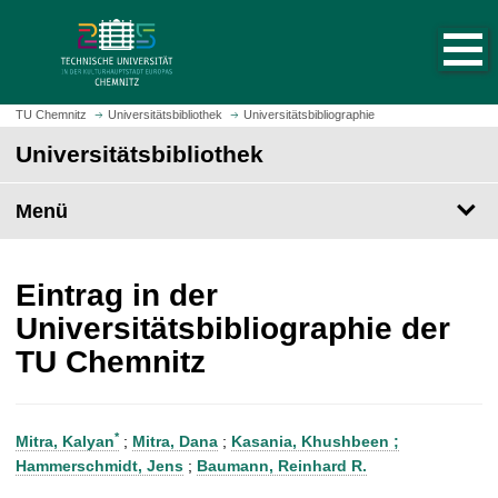
S
S
t
p
a
r
r
i
t
n
TU Chemnitz
Universitätsbibliothek
Universitätsbibliographie
s
g
Universitätsbibliothek
e
e
i
z
t
Menü
u
e
m
a
H
u
a
Eintrag in der
f
u
Universitätsbibliographie der
r
p
TU Chemnitz
u
t
f
i
e
n
n
h
*
Mitra, Kalyan
;
Mitra, Dana
;
Kasania, Khushbeen ;
a
Hammerschmidt, Jens
;
Baumann, Reinhard R.
l