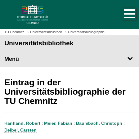
S
S
t
p
a
r
r
i
t
n
TU Chemnitz
Universitätsbibliothek
Universitätsbibliographie
s
g
Universitätsbibliothek
e
e
i
z
t
Menü
u
e
m
a
H
u
a
Eintrag in der
f
u
Universitätsbibliographie der
r
p
TU Chemnitz
u
t
f
i
e
n
n
h
Hanfland, Robert
;
Meier, Fabian
;
Baumbach, Christoph
;
a
Deibel, Carsten
l