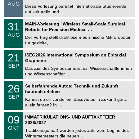
.
AUG
s
0
Diese Vorlesung bereitet internationale Studierende
t
8
auf kulturelle und …
i
.
g
2
T
e
3
31
MAIN-Vorlesung "Wireless Small-Scale Surgical
0
U
1
2
Robots for Precision Medical …
C
.
6
AUG
h
0
Der Vortrag stellt drahtlose medizinische Mikroroboter
e
8
für gezielte, …
m
.
n
2
T
i
2
21
ISEG2026 International Symposium on Epitaxial
0
U
t
1
2
Graphene
C
z
.
6
SEP
h
0
Das Ziel des Symposiums ist es, Wissenschaftlerinnen
e
9
und Wissenschaftler …
m
.
n
2
T
i
2
26
Selbstfahrende Autos: Technik und Zukunft
0
U
t
6
2
hautnah erleben
C
z
.
6
SEP
h
0
Kannst du dir vorstellen, dass Autos in Zukunft ganz
e
9
allein fahren? In …
m
.
n
2
T
i
0
09
IMMATRIKULATIONS- UND AUFTAKTFEIER
0
U
t
9
2
2026/2027
C
z
.
6
OKT
h
1
Traditionsgemäß werden jedes Jahr zum Beginn des
e
0
Wintersemesters die neuen …
m