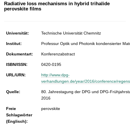
t
Radiative loss mechanisms in hybrid trihalide
perovskite films
Universität:
Technische Universität Chemnitz
Institut:
Professur Optik und Photonik kondensierter Mat
Dokumentart:
Konferenzabstract
ISBN/ISSN:
0420-0195
URL/URN:
http://www.dpg-
verhandlungen.de/year/2016/conference/regensbu
Quelle:
80. Jahrestagung der DPG und DPG-Frühjahrsta
2016
Freie
perovskite
Schlagwörter
(Englisch):