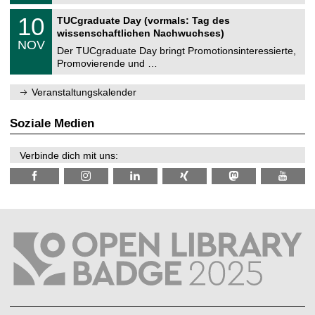
.
n
2
Z
i
1
10
TUCgraduate Day (vormals: Tag des
0
e
t
0
2
wissenschaftlichen Nachwuchses)
n
z
.
6
NOV
t
1
Der TUCgraduate Day bringt Promotionsinteressierte,
r
1
Promovierende und …
u
.
m
2
f
0
Veranstaltungskalender
ü
2
r
6
d
Soziale Medien
e
n
w
Verbinde dich mit uns:
i
s
s
e
n
s
c
h
a
f
t
l
i
c
h