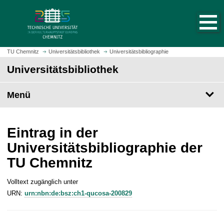
S
S
t
p
a
r
r
i
t
n
TU Chemnitz
Universitätsbibliothek
Universitätsbibliographie
s
g
Universitätsbibliothek
e
e
i
z
t
Menü
u
e
m
a
H
u
a
Eintrag in der
f
u
Universitätsbibliographie der
r
p
TU Chemnitz
u
t
f
i
e
Volltext zugänglich unter
n
n
URN:
urn:nbn:de:bsz:ch1-qucosa-200829
h
a
l