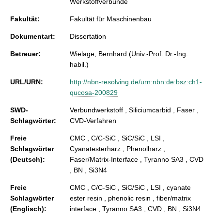
Werkstoffverbunde
Fakultät:
Fakultät für Maschinenbau
Dokumentart:
Dissertation
Betreuer:
Wielage, Bernhard (Univ.-Prof. Dr.-Ing.
habil.)
URL/URN:
http://nbn-resolving.de/urn:nbn:de:bsz:ch1-
qucosa-200829
SWD-
Verbundwerkstoff , Siliciumcarbid , Faser ,
Schlagwörter:
CVD-Verfahren
Freie
CMC , C/C-SiC , SiC/SiC , LSI ,
Schlagwörter
Cyanatesterharz , Phenolharz ,
(Deutsch):
Faser/Matrix-Interface , Tyranno SA3 , CVD
, BN , Si3N4
Freie
CMC , C/C-SiC , SiC/SiC , LSI , cyanate
Schlagwörter
ester resin , phenolic resin , fiber/matrix
(Englisch):
interface , Tyranno SA3 , CVD , BN , Si3N4