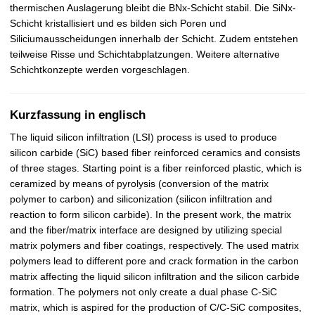
thermischen Auslagerung bleibt die BNx-Schicht stabil. Die SiNx-
Schicht kristallisiert und es bilden sich Poren und
Siliciumausscheidungen innerhalb der Schicht. Zudem entstehen
teilweise Risse und Schichtabplatzungen. Weitere alternative
Schichtkonzepte werden vorgeschlagen.
Kurzfassung in englisch
The liquid silicon infiltration (LSI) process is used to produce
silicon carbide (SiC) based fiber reinforced ceramics and consists
of three stages. Starting point is a fiber reinforced plastic, which is
ceramized by means of pyrolysis (conversion of the matrix
polymer to carbon) and siliconization (silicon infiltration and
reaction to form silicon carbide). In the present work, the matrix
and the fiber/matrix interface are designed by utilizing special
matrix polymers and fiber coatings, respectively. The used matrix
polymers lead to different pore and crack formation in the carbon
matrix affecting the liquid silicon infiltration and the silicon carbide
formation. The polymers not only create a dual phase C-SiC
matrix, which is aspired for the production of C/C-SiC composites,