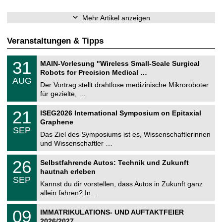
Mehr Artikel anzeigen
Veranstaltungen & Tipps
T
3
31
MAIN-Vorlesung "Wireless Small-Scale Surgical
U
1
Robots for Precision Medical …
C
.
AUG
h
0
Der Vortrag stellt drahtlose medizinische Mikroroboter
e
8
für gezielte, …
m
.
n
2
T
i
2
21
ISEG2026 International Symposium on Epitaxial
0
U
t
1
2
Graphene
C
z
.
6
SEP
h
0
Das Ziel des Symposiums ist es, Wissenschaftlerinnen
e
9
und Wissenschaftler …
m
.
n
2
T
i
2
26
Selbstfahrende Autos: Technik und Zukunft
0
U
t
6
2
hautnah erleben
C
z
.
6
SEP
h
0
Kannst du dir vorstellen, dass Autos in Zukunft ganz
e
9
allein fahren? In …
m
.
n
2
T
i
0
09
IMMATRIKULATIONS- UND AUFTAKTFEIER
0
U
t
9
2
2026/2027
C