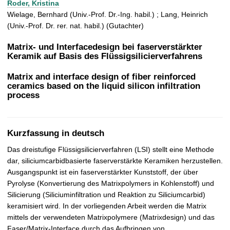
Roder, Kristina
t
Wielage, Bernhard (Univ.-Prof. Dr.-Ing. habil.) ; Lang, Heinrich
(Univ.-Prof. Dr. rer. nat. habil.) (Gutachter)
Matrix- und Interfacedesign bei faserverstärkter
Keramik auf Basis des Flüssigsilicierverfahrens
Matrix and interface design of fiber reinforced
ceramics based on the liquid silicon infiltration
process
Kurzfassung in deutsch
Das dreistufige Flüssigsilicierverfahren (LSI) stellt eine Methode
dar, siliciumcarbidbasierte faserverstärkte Keramiken herzustellen.
Ausgangspunkt ist ein faserverstärkter Kunststoff, der über
Pyrolyse (Konvertierung des Matrixpolymers in Kohlenstoff) und
Silicierung (Siliciuminfiltration und Reaktion zu Siliciumcarbid)
keramisiert wird. In der vorliegenden Arbeit werden die Matrix
mittels der verwendeten Matrixpolymere (Matrixdesign) und das
Faser/Matrix-Interface durch das Aufbringen von