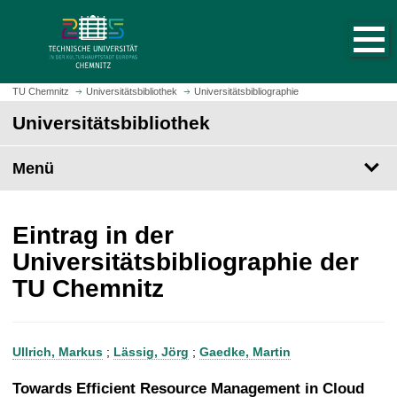
S
S
t
p
a
r
r
i
t
n
TU Chemnitz
Universitätsbibliothek
Universitätsbibliographie
s
g
Universitätsbibliothek
e
e
i
z
t
Menü
u
e
m
a
H
u
a
Eintrag in der
f
u
Universitätsbibliographie der
r
p
TU Chemnitz
u
t
f
i
e
n
n
h
Ullrich, Markus
;
Lässig, Jörg
;
Gaedke, Martin
a
l
Towards Efficient Resource Management in Cloud