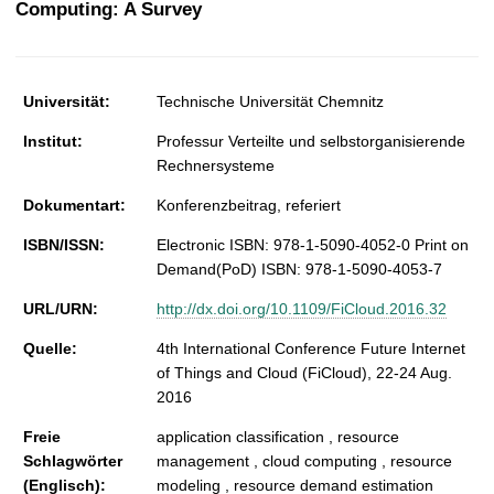
Computing: A Survey
t
Universität:
Technische Universität Chemnitz
Institut:
Professur Verteilte und selbstorganisierende
Rechnersysteme
Dokumentart:
Konferenzbeitrag, referiert
ISBN/ISSN:
Electronic ISBN: 978-1-5090-4052-0 Print on
Demand(PoD) ISBN: 978-1-5090-4053-7
URL/URN:
http://dx.doi.org/10.1109/FiCloud.2016.32
Quelle:
4th International Conference Future Internet
of Things and Cloud (FiCloud), 22-24 Aug.
2016
Freie
application classification , resource
Schlagwörter
management , cloud computing , resource
(Englisch):
modeling , resource demand estimation