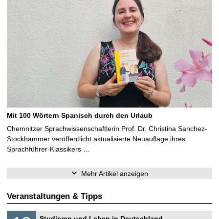
Mit 100 Wörtern Spanisch durch den Urlaub
Chemnitzer Sprachwissenschaftlerin Prof. Dr. Christina Sanchez-
Stockhammer veröffentlicht aktualisierte Neuauflage ihres
Sprachführer-Klassikers …
Mehr Artikel anzeigen
Veranstaltungen & Tipps
S
1
Studieren und Leben in Deutschland –