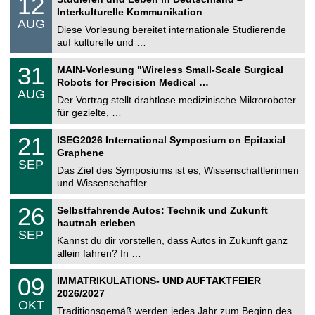
12
o
2
Interkulturelle Kommunikation
n
.
AUG
s
0
Diese Vorlesung bereitet internationale Studierende
t
8
auf kulturelle und …
i
.
g
2
T
e
3
31
MAIN-Vorlesung "Wireless Small-Scale Surgical
0
U
1
2
Robots for Precision Medical …
C
.
6
AUG
h
0
Der Vortrag stellt drahtlose medizinische Mikroroboter
e
8
für gezielte, …
m
.
n
2
T
i
2
21
ISEG2026 International Symposium on Epitaxial
0
U
t
1
2
Graphene
C
z
.
6
SEP
h
0
Das Ziel des Symposiums ist es, Wissenschaftlerinnen
e
9
und Wissenschaftler …
m
.
n
2
T
i
2
26
Selbstfahrende Autos: Technik und Zukunft
0
U
t
6
2
hautnah erleben
C
z
.
6
SEP
h
0
Kannst du dir vorstellen, dass Autos in Zukunft ganz
e
9
allein fahren? In …
m
.
n
2
T
i
0
09
IMMATRIKULATIONS- UND AUFTAKTFEIER
0
U
t
9
2
2026/2027
C
z
.
6
OKT
h
1
Traditionsgemäß werden jedes Jahr zum Beginn des