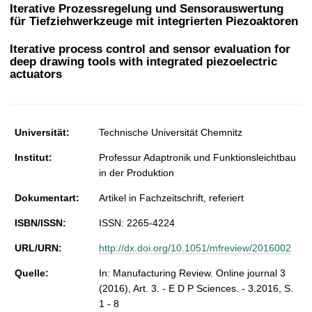
t
Iterative Prozessregelung und Sensorauswertung
für Tiefziehwerkzeuge mit integrierten Piezoaktoren
Iterative process control and sensor evaluation for
deep drawing tools with integrated piezoelectric
actuators
Universität:
Technische Universität Chemnitz
Institut:
Professur Adaptronik und Funktionsleichtbau
in der Produktion
Dokumentart:
Artikel in Fachzeitschrift, referiert
ISBN/ISSN:
ISSN: 2265-4224
URL/URN:
http://dx.doi.org/10.1051/mfreview/2016002
Quelle:
In: Manufacturing Review. Online journal 3
(2016), Art. 3. - E D P Sciences. - 3.2016, S.
1 - 8