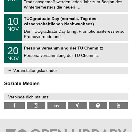
1
Traditionsgemäß werden jedes Jahr zum Beginn des
e
0
Wintersemesters die neuen …
m
.
n
2
Z
i
1
10
TUCgraduate Day (vormals: Tag des
0
e
t
0
2
wissenschaftlichen Nachwuchses)
n
z
.
6
NOV
t
1
Der TUCgraduate Day bringt Promotionsinteressierte,
r
1
Promovierende und …
u
.
m
2
T
f
2
20
Personalversammlung der TU Chemnitz
0
U
ü
0
2
C
r
Personalversammlung der TU Chemnitz
.
6
NOV
h
d
1
e
e
1
m
n
.
Veranstaltungskalender
n
w
2
i
i
0
t
s
2
Soziale Medien
z
s
6
e
n
Verbinde dich mit uns:
s
c
h
a
f
t
l
i