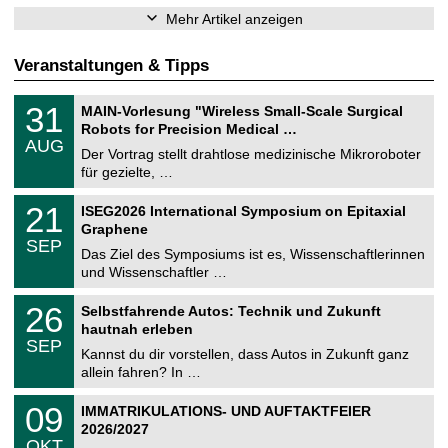
Mehr Artikel anzeigen
Veranstaltungen & Tipps
T
3
31
MAIN-Vorlesung "Wireless Small-Scale Surgical
U
1
Robots for Precision Medical …
C
.
AUG
h
0
Der Vortrag stellt drahtlose medizinische Mikroroboter
e
8
für gezielte, …
m
.
n
2
T
i
2
21
ISEG2026 International Symposium on Epitaxial
0
U
t
1
2
Graphene
C
z
.
6
SEP
h
0
Das Ziel des Symposiums ist es, Wissenschaftlerinnen
e
9
und Wissenschaftler …
m
.
n
2
T
i
2
26
Selbstfahrende Autos: Technik und Zukunft
0
U
t
6
2
hautnah erleben
C
z
.
6
SEP
h
0
Kannst du dir vorstellen, dass Autos in Zukunft ganz
e
9
allein fahren? In …
m
.
n
2
T
i
0
09
IMMATRIKULATIONS- UND AUFTAKTFEIER
0
U
t
9
2
2026/2027
C
z
.
6
OKT
h