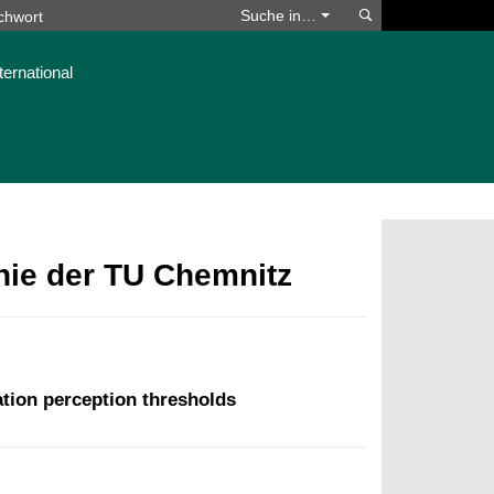
Suchen
Suche in…
ternational
phie der TU Chemnitz
ation perception thresholds