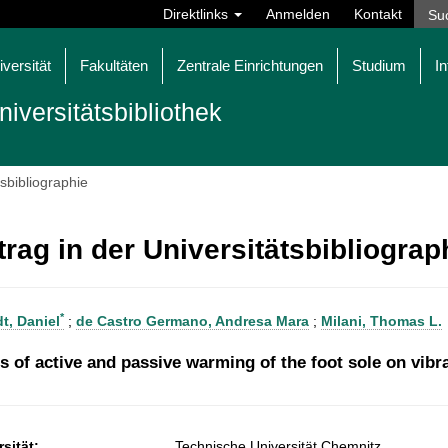
Direktlinks
Anmelden
Kontakt
iversität
Fakultäten
Zentrale Einrichtungen
Studium
In
niversitätsbibliothek
tsbibliographie
trag in der Universitätsbibliogra
*
t, Daniel
;
de Castro Germano, Andresa Mara
;
Milani, Thomas L.
ts of active and passive warming of the foot sole on vibr
sität:
Technische Universität Chemnitz