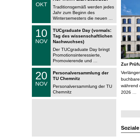
.
OKT
h
1
Traditionsgemäß werden jedes
e
0
Jahr zum Beginn des
m
.
Wintersemesters die neuen …
n
2
i
0
Z
t
1
10
2
TUCgraduate Day (vormals:
e
z
0
6
Tag des wissenschaftlichen
n
.
NOV
t
Nachwuchses)
1
r
1
Der TUCgraduate Day bringt
u
.
Promotionsinteressierte,
m
2
f
Promovierende und …
0
Zur Prüf
ü
2
r
T
6
2
20
Verlänger
Personalversammlung der
d
U
0
TU Chemnitz
e
C
buchbare 
.
NOV
n
h
während d
1
Personalversammlung der TU
w
e
1
Chemnitz
2026 …
i
m
.
s
n
2
s
i
0
e
t
2
n
z
6
s
c
h
Soziale
a
f
t