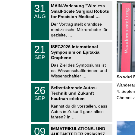
T
3
31
MAIN-Vorlesung "Wireless
U
1
Small-Scale Surgical Robots
C
.
AUG
h
for Precision Medical …
0
e
8
Der Vortrag stellt drahtlose
m
.
medizinische Mikroroboter für
n
2
i
gezielte, …
0
t
2
z
T
6
2
21
ISEG2026 International
U
1
Symposium on Epitaxial
C
.
SEP
h
Graphene
0
e
9
Das Ziel des Symposiums ist
m
.
es, Wissenschaftlerinnen und
n
2
i
Wissenschaftler …
So wird 
0
t
2
z
T
Wanderaus
6
2
26
Selbstfahrende Autos:
U
6
4. Septem
Technik und Zukunft
C
.
SEP
Chemnitz
h
hautnah erleben
0
e
9
Kannst du dir vorstellen, dass
m
.
Autos in Zukunft ganz allein
n
2
i
fahren? In …
0
t
2
z
T
6
0
09
IMMATRIKULATIONS- UND
U
9
AUFTAKTFEIER 2026/2027
C