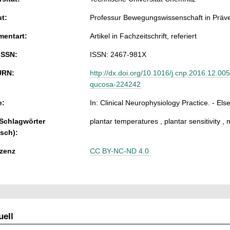
ut:
Professur Bewegungswissenschaft in Präven
entart:
Artikel in Fachzeitschrift, referiert
ISSN:
ISSN: 2467-981X
URN:
http://dx.doi.org/10.1016/j.cnp.2016.12.005
qucosa-224242
e:
In: Clinical Neurophysiology Practice. - Else
 Schlagwörter
plantar temperatures , plantar sensitivity ,
isch):
zenz
CC BY-NC-ND 4.0
ell