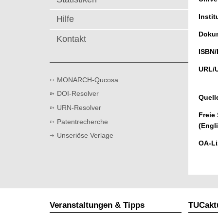
t
Instit
Hilfe
Dokum
Kontakt
ISBN/
URL/
MONARCH-Qucosa
DOI-Resolver
Quell
URN-Resolver
Freie
Patentrecherche
(Engl
Unseriöse Verlage
OA-Li
Veranstaltungen & Tipps
TUCaktu