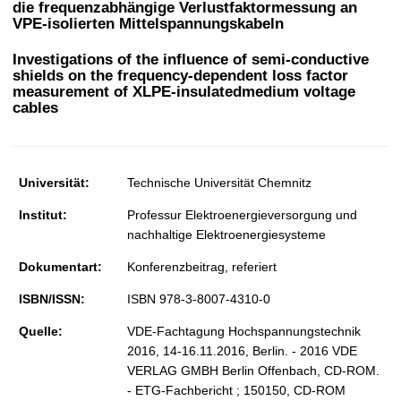
die frequenzabhängige Verlustfaktormessung an
t
VPE-isolierten Mittelspannungskabeln
Investigations of the influence of semi-conductive
shields on the frequency-dependent loss factor
measurement of XLPE-insulatedmedium voltage
cables
Universität:
Technische Universität Chemnitz
Institut:
Professur Elektroenergieversorgung und
nachhaltige Elektroenergiesysteme
Dokumentart:
Konferenzbeitrag, referiert
ISBN/ISSN:
ISBN 978-3-8007-4310-0
Quelle:
VDE-Fachtagung Hochspannungstechnik
2016, 14-16.11.2016, Berlin. - 2016 VDE
VERLAG GMBH Berlin Offenbach, CD-ROM.
- ETG-Fachbericht ; 150150, CD-ROM