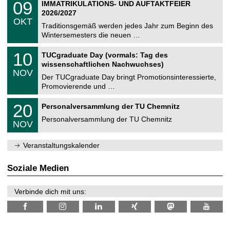
i
0
09
IMMATRIKULATIONS- UND AUFTAKTFEIER
0
U
t
9
2
2026/2027
C
z
.
6
OKT
h
1
Traditionsgemäß werden jedes Jahr zum Beginn des
e
0
Wintersemesters die neuen …
m
.
n
2
Z
i
1
10
TUCgraduate Day (vormals: Tag des
0
e
t
0
2
wissenschaftlichen Nachwuchses)
n
z
.
6
NOV
t
1
Der TUCgraduate Day bringt Promotionsinteressierte,
r
1
Promovierende und …
u
.
m
2
T
f
2
20
Personalversammlung der TU Chemnitz
0
U
ü
0
2
C
r
Personalversammlung der TU Chemnitz
.
6
NOV
h
d
1
e
e
1
m
n
.
Veranstaltungskalender
n
w
2
i
i
0
t
s
2
Soziale Medien
z
s
6
e
n
Verbinde dich mit uns:
s
c
h
a
f