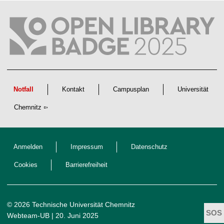
t
l
i
c
h
e
n
N
a
c
h
w
Notfall
Kontakt
Campusplan
Universität
u
c
Chemnitz
h
s
Anmelden
Impressum
Datenschutz
Cookies
Barrierefreiheit
© 2026 Technische Universität Chemnitz
Webteam-UB
| 20. Juni 2025