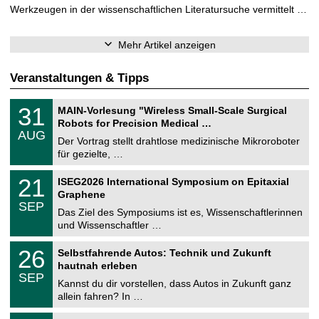
Werkzeugen in der wissenschaftlichen Literatursuche vermittelt …
Mehr Artikel anzeigen
Veranstaltungen & Tipps
T
3
31
MAIN-Vorlesung "Wireless Small-Scale Surgical
U
1
Robots for Precision Medical …
C
.
AUG
h
0
Der Vortrag stellt drahtlose medizinische Mikroroboter
e
8
für gezielte, …
m
.
n
2
T
i
2
21
ISEG2026 International Symposium on Epitaxial
0
U
t
1
2
Graphene
C
z
.
6
SEP
h
0
Das Ziel des Symposiums ist es, Wissenschaftlerinnen
e
9
und Wissenschaftler …
m
.
n
2
T
i
2
26
Selbstfahrende Autos: Technik und Zukunft
0
U
t
6
2
hautnah erleben
C
z
.
6
SEP
h
0
Kannst du dir vorstellen, dass Autos in Zukunft ganz
e
9
allein fahren? In …
m
.
n
2
T