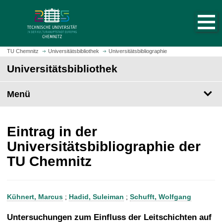
S
S
t
p
a
r
r
i
t
n
TU Chemnitz
Universitätsbibliothek
Universitätsbibliographie
s
g
Universitätsbibliothek
e
e
i
z
t
Menü
u
e
m
a
H
u
a
Eintrag in der
f
u
Universitätsbibliographie der
r
p
TU Chemnitz
u
t
f
i
e
n
n
h
Kühnert, Marcus
;
Hadid, Suleiman
;
Schufft, Wolfgang
a
l
Untersuchungen zum Einfluss der Leitschichten auf