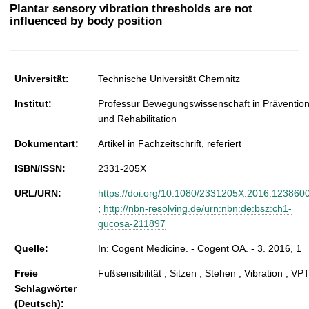
t
Plantar sensory vibration thresholds are not
influenced by body position
Universität:
Technische Universität Chemnitz
Institut:
Professur Bewegungswissenschaft in Präventio
und Rehabilitation
Dokumentart:
Artikel in Fachzeitschrift, referiert
ISBN/ISSN:
2331-205X
URL/URN:
https://doi.org/10.1080/2331205X.2016.123860
;
http://nbn-resolving.de/urn:nbn:de:bsz:ch1-
qucosa-211897
Quelle:
In: Cogent Medicine. - Cogent OA. - 3. 2016, 1
Freie
Fußsensibilität , Sitzen , Stehen , Vibration , VP
Schlagwörter
(Deutsch):