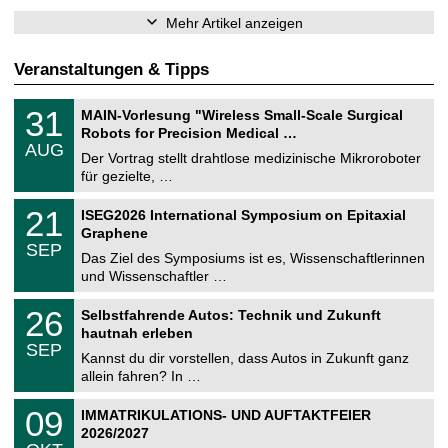
Mehr Artikel anzeigen
Veranstaltungen & Tipps
T
3
31
MAIN-Vorlesung "Wireless Small-Scale Surgical
U
1
Robots for Precision Medical …
C
.
AUG
h
0
Der Vortrag stellt drahtlose medizinische Mikroroboter
e
8
für gezielte, …
m
.
n
2
T
i
2
21
ISEG2026 International Symposium on Epitaxial
0
U
t
1
2
Graphene
C
z
.
6
SEP
h
0
Das Ziel des Symposiums ist es, Wissenschaftlerinnen
e
9
und Wissenschaftler …
m
.
n
2
T
i
2
26
Selbstfahrende Autos: Technik und Zukunft
0
U
t
6
2
hautnah erleben
C
z
.
6
SEP
h
0
Kannst du dir vorstellen, dass Autos in Zukunft ganz
e
9
allein fahren? In …
m
.
n
2
T
i
0
09
IMMATRIKULATIONS- UND AUFTAKTFEIER
0
U
t
9
2
2026/2027
C
z
.
6