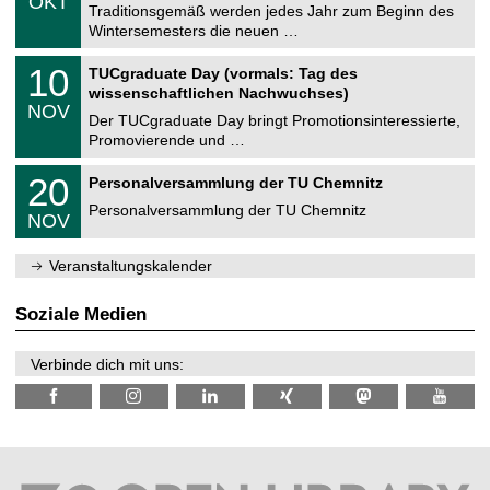
OKT
h
1
Traditionsgemäß werden jedes Jahr zum Beginn des
e
0
Wintersemesters die neuen …
m
.
n
2
Z
i
1
10
TUCgraduate Day (vormals: Tag des
0
e
t
0
2
wissenschaftlichen Nachwuchses)
n
z
.
6
NOV
t
1
Der TUCgraduate Day bringt Promotionsinteressierte,
r
1
Promovierende und …
u
.
m
2
T
f
2
20
Personalversammlung der TU Chemnitz
0
U
ü
0
2
C
r
Personalversammlung der TU Chemnitz
.
6
NOV
h
d
1
e
e
1
m
n
.
Veranstaltungskalender
n
w
2
i
i
0
t
s
2
Soziale Medien
z
s
6
e
n
Verbinde dich mit uns:
s
c
h
a
f
t
l
i