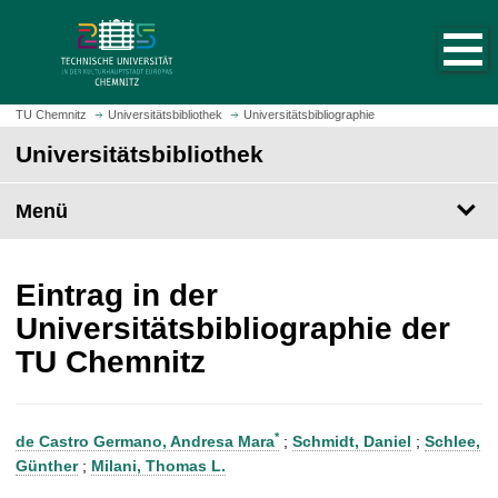
S
S
t
p
a
r
r
i
t
n
TU Chemnitz
Universitätsbibliothek
Universitätsbibliographie
s
g
Universitätsbibliothek
e
e
i
z
t
Menü
u
e
m
a
H
u
a
Eintrag in der
f
u
Universitätsbibliographie der
r
p
TU Chemnitz
u
t
f
i
e
n
n
h
*
de Castro Germano, Andresa Mara
;
Schmidt, Daniel
;
Schlee,
a
Günther
;
Milani, Thomas L.
l