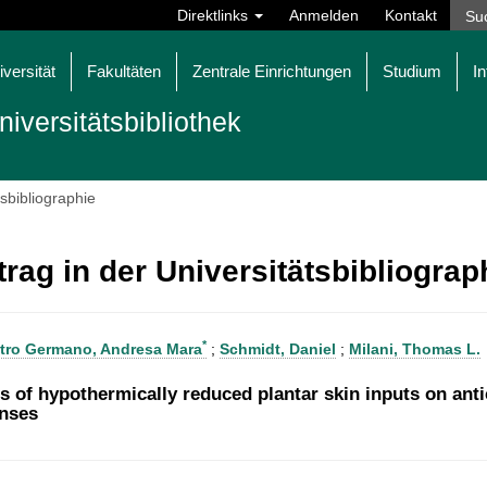
Direktlinks
Anmelden
Kontakt
iversität
Fakultäten
Zentrale Einrichtungen
Studium
In
niversitätsbibliothek
tsbibliographie
trag in der Universitätsbibliogra
*
tro Germano, Andresa Mara
;
Schmidt, Daniel
;
Milani, Thomas L.
ts of hypothermically reduced plantar skin inputs on an
nses