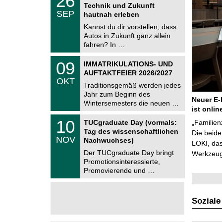
26
6
Technik und Zukunft
C
.
SEP
h
hautnah erleben
0
e
9
Kannst du dir vorstellen, dass
m
.
Autos in Zukunft ganz allein
n
2
i
fahren? In …
0
t
2
z
T
6
0
09
IMMATRIKULATIONS- UND
U
9
AUFTAKTFEIER 2026/2027
C
.
OKT
h
1
Traditionsgemäß werden jedes
e
0
Jahr zum Beginn des
m
.
Neuer E-
Wintersemesters die neuen …
n
2
ist onlin
i
0
Z
t
1
10
2
TUCgraduate Day (vormals:
„Familien
e
z
0
6
Tag des wissenschaftlichen
n
Die beid
.
NOV
t
Nachwuchses)
1
LOKI, das
r
1
Der TUCgraduate Day bringt
Werkzeuge
u
.
Promotionsinteressierte,
m
2
f
Promovierende und …
0
ü
2
r
6
d
e
Soziale
n
w
i