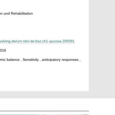
n und Rehabilitation
esolving.de/urn:nbn:de:bsz:ch1-qucosa-209391
2016
ic balance , Sensitivity , anticipatory responses ,