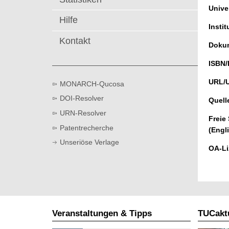
t
Univer
Hilfe
Instit
Kontakt
Dokum
ISBN/
URL/
MONARCH-Qucosa
DOI-Resolver
Quell
URN-Resolver
Freie
Patentrecherche
(Engl
Unseriöse Verlage
OA-Li
Veranstaltungen & Tipps
TUCaktu