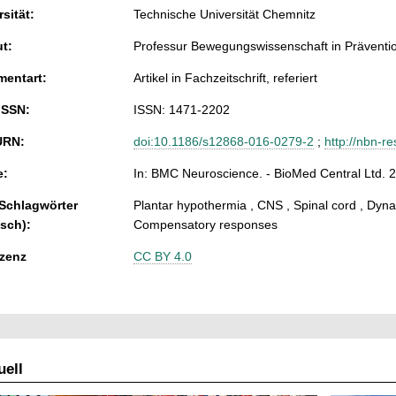
sität:
Technische Universität Chemnitz
ut:
Professur Bewegungswissenschaft in Präventio
entart:
Artikel in Fachzeitschrift, referiert
ISSN:
ISSN: 1471-2202
URN:
doi:10.1186/s12868-016-0279-2
;
http://nbn-r
e:
In: BMC Neuroscience. - BioMed Central Ltd. 
 Schlagwörter
Plantar hypothermia , CNS , Spinal cord , Dynam
isch):
Compensatory responses
zenz
CC BY 4.0
ell