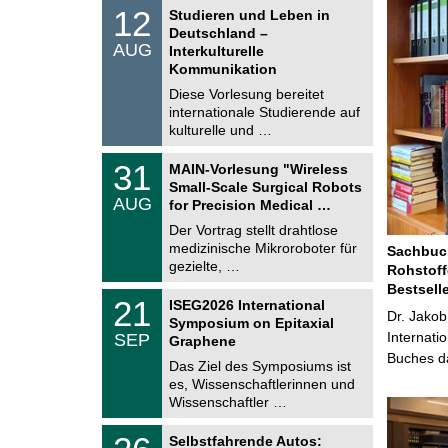
S
1
12
Studieren und Leben in
o
2
Deutschland –
n
.
AUG
s
Interkulturelle
0
t
Kommunikation
8
i
.
Diese Vorlesung bereitet
g
2
e
internationale Studierende auf
0
kulturelle und …
2
6
T
3
31
MAIN-Vorlesung "Wireless
U
1
Small-Scale Surgical Robots
C
.
AUG
h
for Precision Medical …
0
e
8
Der Vortrag stellt drahtlose
m
.
medizinische Mikroroboter für
n
Sachbuch
2
i
gezielte, …
Rohstoff
0
t
2
Bestsell
z
T
6
2
21
ISEG2026 International
U
Dr. Jakob
1
Symposium on Epitaxial
C
.
Internati
SEP
h
Graphene
0
e
Buches da
9
Das Ziel des Symposiums ist
m
.
es, Wissenschaftlerinnen und
n
2
i
Wissenschaftler …
0
t
2
z
T
6
2
Selbstfahrende Autos:
U