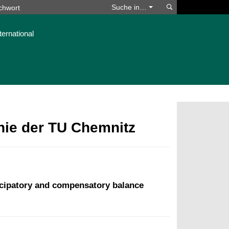
Suchen
Suche in…
ternational
phie der TU Chemnitz
ticipatory and compensatory balance