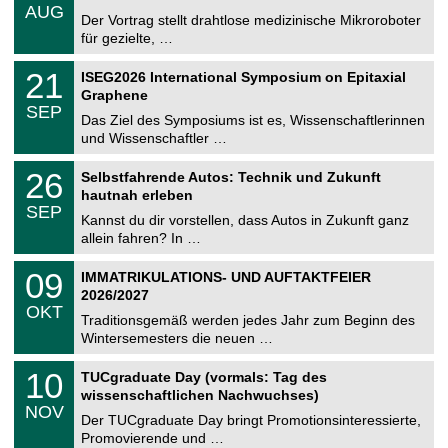
.
AUG
h
0
Der Vortrag stellt drahtlose medizinische Mikroroboter
e
8
für gezielte, …
m
.
n
2
T
i
2
21
ISEG2026 International Symposium on Epitaxial
0
U
t
1
2
Graphene
C
z
.
6
SEP
h
0
Das Ziel des Symposiums ist es, Wissenschaftlerinnen
e
9
und Wissenschaftler …
m
.
n
2
T
i
2
26
Selbstfahrende Autos: Technik und Zukunft
0
U
t
6
2
hautnah erleben
C
z
.
6
SEP
h
0
Kannst du dir vorstellen, dass Autos in Zukunft ganz
e
9
allein fahren? In …
m
.
n
2
T
i
0
09
IMMATRIKULATIONS- UND AUFTAKTFEIER
0
U
t
9
2
2026/2027
C
z
.
6
OKT
h
1
Traditionsgemäß werden jedes Jahr zum Beginn des
e
0
Wintersemesters die neuen …
m
.
n
2
Z
i
1
10
TUCgraduate Day (vormals: Tag des
0
e
t
0
2
wissenschaftlichen Nachwuchses)
n
z
.
6
NOV
t
1
Der TUCgraduate Day bringt Promotionsinteressierte,
r
1
Promovierende und …
u