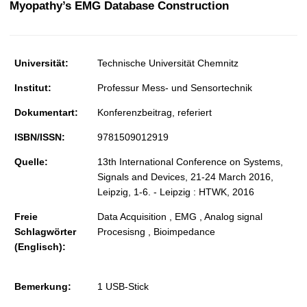
Myopathy’s EMG Database Construction
t
Universität:
Technische Universität Chemnitz
Institut:
Professur Mess- und Sensortechnik
Dokumentart:
Konferenzbeitrag, referiert
ISBN/ISSN:
9781509012919
Quelle:
13th International Conference on Systems,
Signals and Devices, 21-24 March 2016,
Leipzig, 1-6. - Leipzig : HTWK, 2016
Freie
Data Acquisition , EMG , Analog signal
Schlagwörter
Procesisng , Bioimpedance
(Englisch):
Bemerkung:
1 USB-Stick