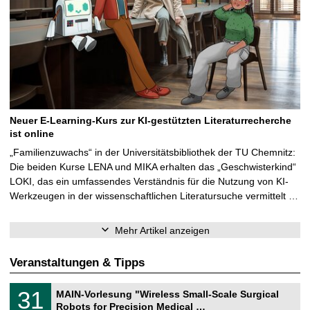
Neuer E-Learning-Kurs zur KI-gestützten Literaturrecherche
ist online
„Familienzuwachs“ in der Universitätsbibliothek der TU Chemnitz:
Die beiden Kurse LENA und MIKA erhalten das „Geschwisterkind“
LOKI, das ein umfassendes Verständnis für die Nutzung von KI-
Werkzeugen in der wissenschaftlichen Literatursuche vermittelt …
Mehr Artikel anzeigen
Veranstaltungen & Tipps
T
3
31
MAIN-Vorlesung "Wireless Small-Scale Surgical
U
1
Robots for Precision Medical …
C