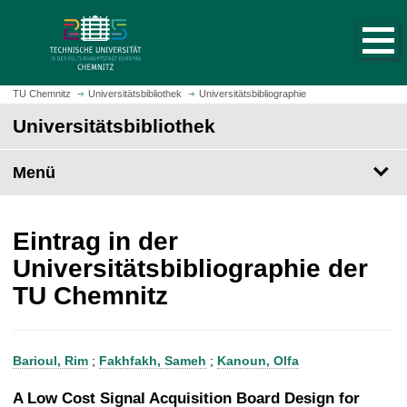
S
S
t
p
a
r
r
i
t
n
TU Chemnitz
Universitätsbibliothek
Universitätsbibliographie
s
g
Universitätsbibliothek
e
e
i
z
t
Menü
u
e
m
a
H
u
a
Eintrag in der
f
u
Universitätsbibliographie der
r
p
TU Chemnitz
u
t
f
i
e
n
n
h
Barioul, Rim
;
Fakhfakh, Sameh
;
Kanoun, Olfa
a
l
A Low Cost Signal Acquisition Board Design for