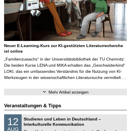
Neuer E-Learning-Kurs zur KI-gestützten Literaturrecherche
ist online
„Familienzuwachs“ in der Universitätsbibliothek der TU Chemnitz:
Die beiden Kurse LENA und MIKA erhalten das „Geschwisterkind“
LOKI, das ein umfassendes Verständnis für die Nutzung von KI-
Werkzeugen in der wissenschaftlichen Literatursuche vermittelt …
Mehr Artikel anzeigen
Veranstaltungen & Tipps
S
1
12
Studieren und Leben in Deutschland –
o
2
Interkulturelle Kommunikation
n
.
AUG
s