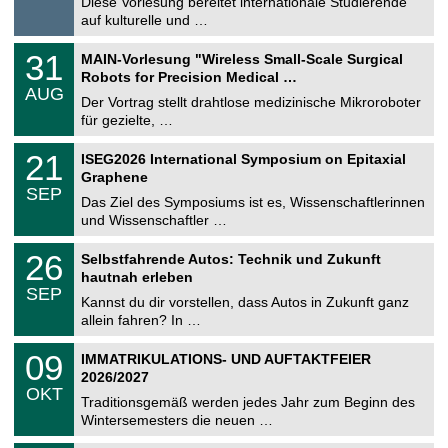
0
Diese Vorlesung bereitet internationale Studierende
t
8
auf kulturelle und …
i
.
g
2
T
e
3
31
MAIN-Vorlesung "Wireless Small-Scale Surgical
0
U
1
2
Robots for Precision Medical …
C
.
6
AUG
h
0
Der Vortrag stellt drahtlose medizinische Mikroroboter
e
8
für gezielte, …
m
.
n
2
T
i
2
21
ISEG2026 International Symposium on Epitaxial
0
U
t
1
2
Graphene
C
z
.
6
SEP
h
0
Das Ziel des Symposiums ist es, Wissenschaftlerinnen
e
9
und Wissenschaftler …
m
.
n
2
T
i
2
26
Selbstfahrende Autos: Technik und Zukunft
0
U
t
6
2
hautnah erleben
C
z
.
6
SEP
h
0
Kannst du dir vorstellen, dass Autos in Zukunft ganz
e
9
allein fahren? In …
m
.
n
2
T
i
0
09
IMMATRIKULATIONS- UND AUFTAKTFEIER
0
U
t
9
2
2026/2027
C
z
.
6
OKT
h
1
Traditionsgemäß werden jedes Jahr zum Beginn des
e
0
Wintersemesters die neuen …
m
.
n
2