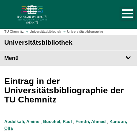
S
S
t
p
a
r
r
i
t
n
TU Chemnitz
Universitätsbibliothek
Universitätsbibliographie
s
g
Universitätsbibliothek
e
e
i
z
t
Menü
u
e
m
a
H
u
a
Eintrag in der
f
u
Universitätsbibliographie der
r
p
TU Chemnitz
u
t
f
i
e
n
n
h
Abdelkafi, Amine
;
Büschel, Paul
;
Fendri, Ahmed
;
Kanoun,
a
Olfa
l