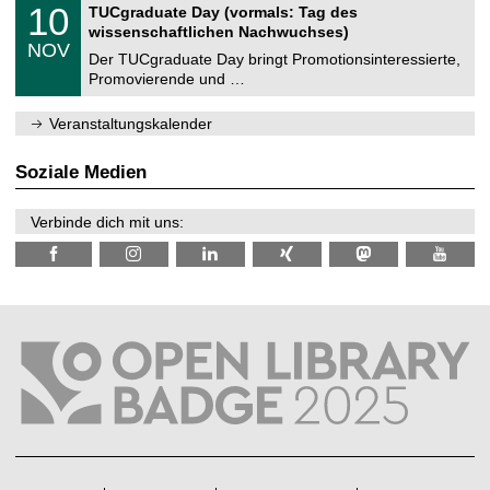
Z
i
1
10
TUCgraduate Day (vormals: Tag des
0
e
t
0
2
wissenschaftlichen Nachwuchses)
n
z
.
6
NOV
t
1
Der TUCgraduate Day bringt Promotionsinteressierte,
r
1
Promovierende und …
u
.
m
2
f
0
Veranstaltungskalender
ü
2
r
6
d
Soziale Medien
e
n
w
Verbinde dich mit uns:
i
s
s
e
n
s
c
h
a
f
t
l
i
c
h
e