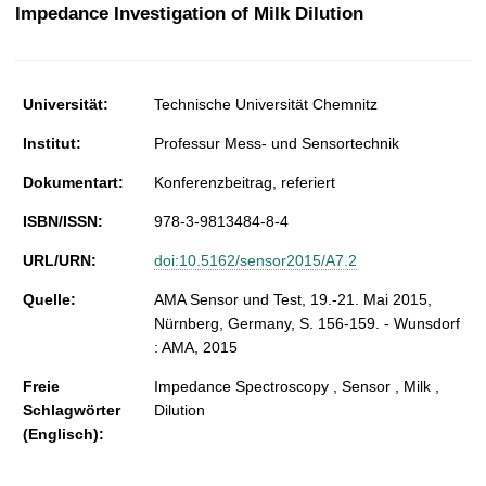
t
Impedance Investigation of Milk Dilution
Universität:
Technische Universität Chemnitz
Institut:
Professur Mess- und Sensortechnik
Dokumentart:
Konferenzbeitrag, referiert
ISBN/ISSN:
978-3-9813484-8-4
URL/URN:
doi:10.5162/sensor2015/A7.2
Quelle:
AMA Sensor und Test, 19.-21. Mai 2015,
Nürnberg, Germany, S. 156-159. - Wunsdorf
: AMA, 2015
Freie
Impedance Spectroscopy , Sensor , Milk ,
Schlagwörter
Dilution
(Englisch):