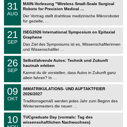
T
3
31
MAIN-Vorlesung "Wireless Small-Scale Surgical
U
1
Robots for Precision Medical …
C
.
AUG
h
0
Der Vortrag stellt drahtlose medizinische Mikroroboter
e
8
für gezielte, …
m
.
n
2
T
i
2
21
ISEG2026 International Symposium on Epitaxial
0
U
t
1
2
Graphene
C
z
.
6
SEP
h
0
Das Ziel des Symposiums ist es, Wissenschaftlerinnen
e
9
und Wissenschaftler …
m
.
n
2
T
i
2
26
Selbstfahrende Autos: Technik und Zukunft
0
U
t
6
2
hautnah erleben
C
z
.
6
SEP
h
0
Kannst du dir vorstellen, dass Autos in Zukunft ganz
e
9
allein fahren? In …
m
.
n
2
T
i
0
09
IMMATRIKULATIONS- UND AUFTAKTFEIER
0
U
t
9
2
2026/2027
C
z
.
6
OKT
h
1
Traditionsgemäß werden jedes Jahr zum Beginn des
e
0
Wintersemesters die neuen …
m
.
n
2
Z
i
1
10
TUCgraduate Day (vormals: Tag des
0
e
t
0
2
wissenschaftlichen Nachwuchses)
n
z
.
6
NOV
t