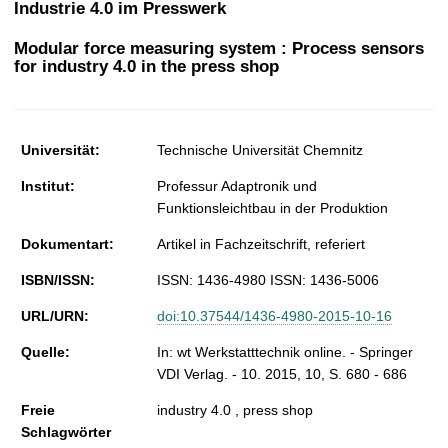
Industrie 4.0 im Presswerk
t
Modular force measuring system : Process sensors
for industry 4.0 in the press shop
Universität:
Technische Universität Chemnitz
Institut:
Professur Adaptronik und
Funktionsleichtbau in der Produktion
Dokumentart:
Artikel in Fachzeitschrift, referiert
ISBN/ISSN:
ISSN: 1436-4980 ISSN: 1436-5006
URL/URN:
doi:10.37544/1436-4980-2015-10-16
Quelle:
In: wt Werkstatttechnik online. - Springer
VDI Verlag. - 10. 2015, 10, S. 680 - 686
Freie
industry 4.0 , press shop
Schlagwörter