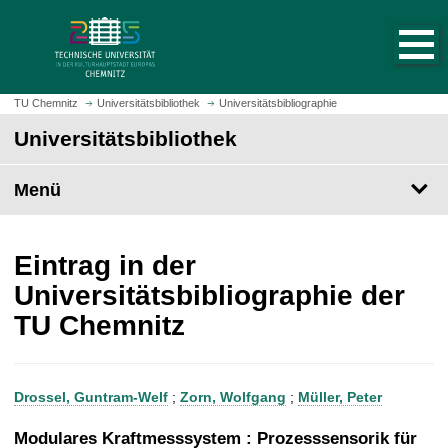
S
S
t
p
a
r
r
i
t
n
TU Chemnitz
Universitätsbibliothek
Universitätsbibliographie
s
g
Universitätsbibliothek
e
e
i
z
t
Menü
u
e
m
a
H
u
a
Eintrag in der
f
u
Universitätsbibliographie der
r
p
TU Chemnitz
u
t
f
i
e
n
n
h
Drossel, Guntram-Welf
;
Zorn, Wolfgang
;
Müller, Peter
a
l
Modulares Kraftmesssystem : Prozesssensorik für