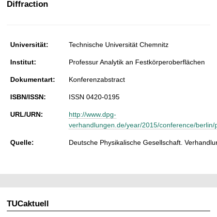
Diffraction
t
Universität:
Technische Universität Chemnitz
Institut:
Professur Analytik an Festkörperoberflächen
Dokumentart:
Konferenzabstract
ISBN/ISSN:
ISSN 0420-0195
URL/URN:
http://www.dpg-
verhandlungen.de/year/2015/conference/berlin/pa
Quelle:
Deutsche Physikalische Gesellschaft. Verhandlu
TUCaktuell