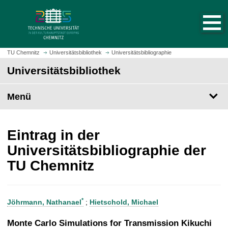
S
S
t
p
a
r
r
i
t
n
TU Chemnitz
Universitätsbibliothek
Universitätsbibliographie
s
g
Universitätsbibliothek
e
e
i
z
t
Menü
u
e
m
a
H
u
a
Eintrag in der
f
u
Universitätsbibliographie der
r
p
TU Chemnitz
u
t
f
i
e
n
n
h
*
Jöhrmann, Nathanael
;
Hietschold, Michael
a
l
Monte Carlo Simulations for Transmission Kikuchi