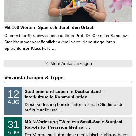
Mit 100 Wörtern Spanisch durch den Urlaub
Chemnitzer Sprachwissenschaftlerin Prof. Dr. Christina Sanchez-
Stockhammer veröffentlicht aktualisierte Neuauflage ihres
Sprachführer-Klassikers …
Mehr Artikel anzeigen
Veranstaltungen & Tipps
S
1
12
Studieren und Leben in Deutschland –
o
2
Interkulturelle Kommunikation
n
.
AUG
s
0
Diese Vorlesung bereitet internationale Studierende
t
8
auf kulturelle und …
i
.
g
2
T
e
3
31
MAIN-Vorlesung "Wireless Small-Scale Surgical
0
U
1
2
Robots for Precision Medical …
C
.
6
AUG
h
0
Der Vortrag stellt drahtlose medizinische Mikroroboter