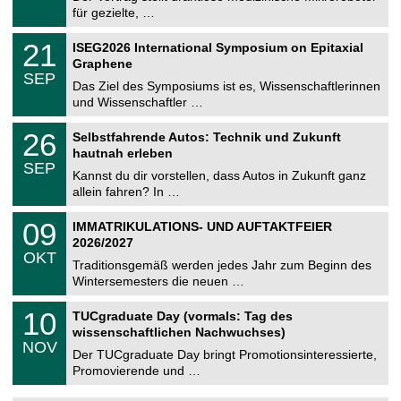
e
8
für gezielte, …
m
.
n
2
T
i
2
21
ISEG2026 International Symposium on Epitaxial
0
U
t
1
2
Graphene
C
z
.
6
SEP
h
0
Das Ziel des Symposiums ist es, Wissenschaftlerinnen
e
9
und Wissenschaftler …
m
.
n
2
T
i
2
26
Selbstfahrende Autos: Technik und Zukunft
0
U
t
6
2
hautnah erleben
C
z
.
6
SEP
h
0
Kannst du dir vorstellen, dass Autos in Zukunft ganz
e
9
allein fahren? In …
m
.
n
2
T
i
0
09
IMMATRIKULATIONS- UND AUFTAKTFEIER
0
U
t
9
2
2026/2027
C
z
.
6
OKT
h
1
Traditionsgemäß werden jedes Jahr zum Beginn des
e
0
Wintersemesters die neuen …
m
.
n
2
Z
i
1
10
TUCgraduate Day (vormals: Tag des
0
e
t
0
2
wissenschaftlichen Nachwuchses)
n
z
.
6
NOV
t
1
Der TUCgraduate Day bringt Promotionsinteressierte,
r
1
Promovierende und …
u
.
m
2
f