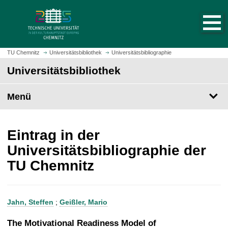
S
S
t
p
a
r
r
i
t
n
TU Chemnitz
Universitätsbibliothek
Universitätsbibliographie
s
g
Universitätsbibliothek
e
e
i
z
t
Menü
u
e
m
a
H
u
a
Eintrag in der
f
u
Universitätsbibliographie der
r
p
TU Chemnitz
u
t
f
i
e
n
n
h
Jahn, Steffen
;
Geißler, Mario
a
l
The Motivational Readiness Model of