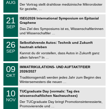
.
6
AUG
h
0
Der Vortrag stellt drahtlose medizinische Mikroroboter
e
8
für gezielte, …
m
.
n
2
T
i
2
21
ISEG2026 International Symposium on Epitaxial
0
U
t
1
2
Graphene
C
z
.
6
SEP
h
0
Das Ziel des Symposiums ist es, Wissenschaftlerinnen
e
9
und Wissenschaftler …
m
.
n
2
T
i
2
26
Selbstfahrende Autos: Technik und Zukunft
0
U
t
6
2
hautnah erleben
C
z
.
6
SEP
h
0
Kannst du dir vorstellen, dass Autos in Zukunft ganz
e
9
allein fahren? In …
m
.
n
2
T
i
0
09
IMMATRIKULATIONS- UND AUFTAKTFEIER
0
U
t
9
2
2026/2027
C
z
.
6
OKT
h
1
Traditionsgemäß werden jedes Jahr zum Beginn des
e
0
Wintersemesters die neuen …
m
.
n
2
Z
i
1
10
TUCgraduate Day (vormals: Tag des
0
e
t
0
2
wissenschaftlichen Nachwuchses)
n
z
.
6
NOV
t
1
Der TUCgraduate Day bringt Promotionsinteressierte,
r
1
Promovierende und …
u
.