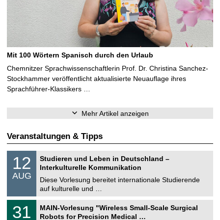
Mit 100 Wörtern Spanisch durch den Urlaub
Chemnitzer Sprachwissenschaftlerin Prof. Dr. Christina Sanchez-
Stockhammer veröffentlicht aktualisierte Neuauflage ihres
Sprachführer-Klassikers …
Mehr Artikel anzeigen
Veranstaltungen & Tipps
S
1
12
Studieren und Leben in Deutschland –
o
2
Interkulturelle Kommunikation
n
.
AUG
s
0
Diese Vorlesung bereitet internationale Studierende
t
8
auf kulturelle und …
i
.
g
2
T
e
3
31
MAIN-Vorlesung "Wireless Small-Scale Surgical
0
U
1
2
Robots for Precision Medical …
C