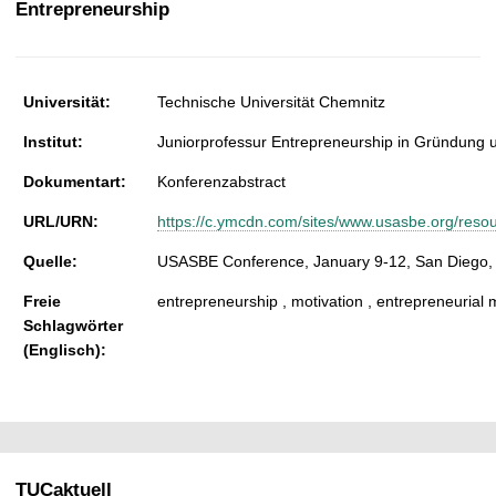
Entrepreneurship
t
Universität:
Technische Universität Chemnitz
Institut:
Juniorprofessur Entrepreneurship in Gründung 
Dokumentart:
Konferenzabstract
URL/URN:
https://c.ymcdn.com/sites/www.usasbe.org/res
Quelle:
USASBE Conference, January 9-12, San Diego,
Freie
entrepreneurship , motivation , entrepreneurial m
Schlagwörter
(Englisch):
TUCaktuell