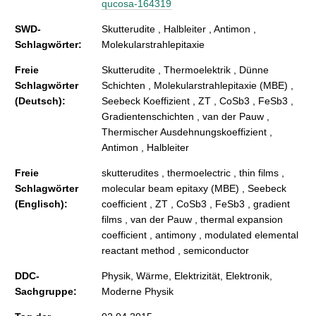
qucosa-164319
SWD-
Skutterudite , Halbleiter , Antimon ,
Schlagwörter:
Molekularstrahlepitaxie
Freie
Skutterudite , Thermoelektrik , Dünne
Schlagwörter
Schichten , Molekularstrahlepitaxie (MBE) ,
(Deutsch):
Seebeck Koeffizient , ZT , CoSb3 , FeSb3 ,
Gradientenschichten , van der Pauw ,
Thermischer Ausdehnungskoeffizient ,
Antimon , Halbleiter
Freie
skutterudites , thermoelectric , thin films ,
Schlagwörter
molecular beam epitaxy (MBE) , Seebeck
(Englisch):
coefficient , ZT , CoSb3 , FeSb3 , gradient
films , van der Pauw , thermal expansion
coefficient , antimony , modulated elemental
reactant method , semiconductor
DDC-
Physik, Wärme, Elektrizität, Elektronik,
Sachgruppe:
Moderne Physik