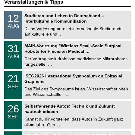
Veranstaltungen & Tipps
S
1
12
Studieren und Leben in Deutschland –
o
2
Interkulturelle Kommunikation
n
.
AUG
s
0
Diese Vorlesung bereitet internationale Studierende
t
8
auf kulturelle und …
i
.
g
2
T
e
3
31
MAIN-Vorlesung "Wireless Small-Scale Surgical
0
U
1
2
Robots for Precision Medical …
C
.
6
AUG
h
0
Der Vortrag stellt drahtlose medizinische Mikroroboter
e
8
für gezielte, …
m
.
n
2
T
i
2
21
ISEG2026 International Symposium on Epitaxial
0
U
t
1
2
Graphene
C
z
.
6
SEP
h
0
Das Ziel des Symposiums ist es, Wissenschaftlerinnen
e
9
und Wissenschaftler …
m
.
n
2
T
i
2
26
Selbstfahrende Autos: Technik und Zukunft
0
U
t
6
2
hautnah erleben
C
z
.
6
SEP
h
0
Kannst du dir vorstellen, dass Autos in Zukunft ganz
e
9
allein fahren? In …
m
.
n
2
T
i