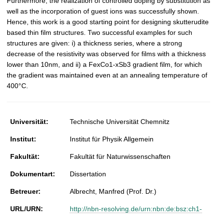
Furthermore, the realization of controlled doping by substitution as
well as the incorporation of guest ions was successfully shown.
Hence, this work is a good starting point for designing skutterudite
based thin film structures. Two successful examples for such
structures are given: i) a thickness series, where a strong
decrease of the resistivity was observed for films with a thickness
lower than 10nm, and ii) a FexCo1-xSb3 gradient film, for which
the gradient was maintained even at an annealing temperature of
400°C.
Universität:
Technische Universität Chemnitz
Institut:
Institut für Physik Allgemein
Fakultät:
Fakultät für Naturwissenschaften
Dokumentart:
Dissertation
Betreuer:
Albrecht, Manfred (Prof. Dr.)
URL/URN:
http://nbn-resolving.de/urn:nbn:de:bsz:ch1-