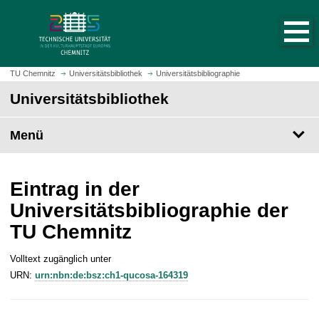
S
S
t
p
a
r
r
i
t
n
TU Chemnitz
Universitätsbibliothek
Universitätsbibliographie
s
g
Universitätsbibliothek
e
e
i
z
t
Menü
u
e
m
a
H
u
a
Eintrag in der
f
u
Universitätsbibliographie der
r
p
TU Chemnitz
u
t
f
i
e
Volltext zugänglich unter
n
n
URN:
urn:nbn:de:bsz:ch1-qucosa-164319
h
a
l