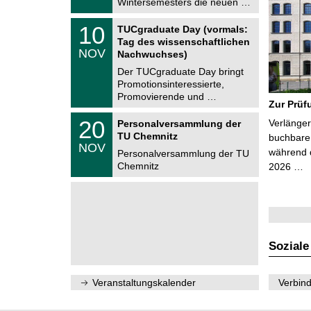
Wintersemesters die neuen …
n
2
i
0
Z
t
1
10
2
TUCgraduate Day (vormals:
e
z
0
6
Tag des wissenschaftlichen
n
.
NOV
t
Nachwuchses)
1
r
1
Der TUCgraduate Day bringt
u
.
Promotionsinteressierte,
m
2
f
Promovierende und …
0
Zur Prüf
ü
2
r
T
6
2
20
Verlänger
Personalversammlung der
d
U
0
TU Chemnitz
e
C
buchbare 
.
NOV
n
h
während d
1
Personalversammlung der TU
w
e
1
Chemnitz
2026 …
i
m
.
s
n
2
s
i
0
e
t
2
n
z
6
s
c
h
Soziale
a
f
t
l
Veranstaltungskalender
Verbind
i
c