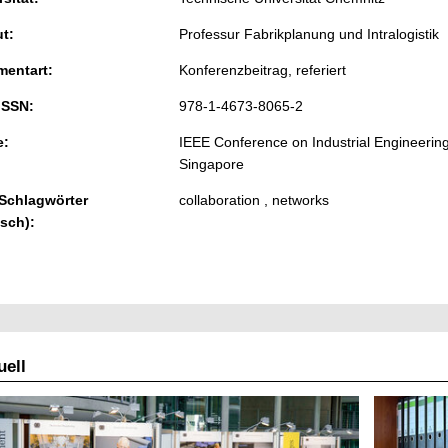
ut:
Professur Fabrikplanung und Intralogistik
entart:
Konferenzbeitrag, referiert
ISSN:
978-1-4673-8065-2
e:
IEEE Conference on Industrial Engineeri
Singapore
 Schlagwörter
collaboration , networks
isch):
ell