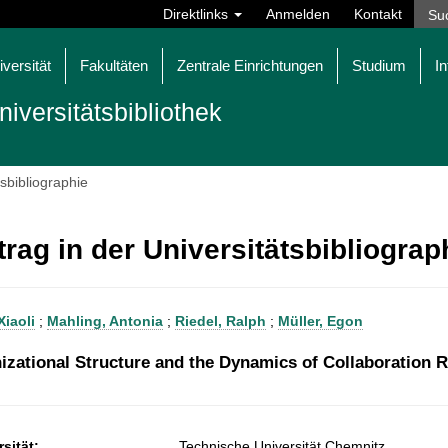
Direktlinks
Anmelden
Kontakt
iversität
Fakultäten
Zentrale Einrichtungen
Studium
In
niversitätsbibliothek
tsbibliographie
trag in der Universitätsbibliogra
Xiaoli
;
Mahling, Antonia
;
Riedel, Ralph
;
Müller, Egon
izational Structure and the Dynamics of Collaboration R
sität:
Technische Universität Chemnitz