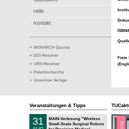
t
Instit
Hilfe
Dokum
Kontakt
ISBN/
Quell
MONARCH-Qucosa
DOI-Resolver
Freie
URN-Resolver
(Engl
Patentrecherche
Unseriöse Verlage
Veranstaltungen & Tipps
TUCaktu
T
3
31
MAIN-Vorlesung "Wireless
U
1
Small-Scale Surgical Robots
C
.
AUG
h
for Precision Medical …