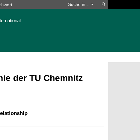
Suchen
Suche in…
ternational
phie der TU Chemnitz
elationship