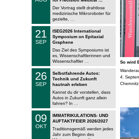
0
e
8
Der Vortrag stellt drahtlose
m
.
medizinische Mikroroboter für
n
2
i
gezielte, …
0
t
2
z
T
6
2
21
ISEG2026 International
U
1
Symposium on Epitaxial
C
.
SEP
h
Graphene
0
e
9
Das Ziel des Symposiums ist
m
.
es, Wissenschaftlerinnen und
n
2
i
Wissenschaftler …
So wird 
0
t
2
z
T
Wanderaus
6
2
26
Selbstfahrende Autos:
U
6
4. Septem
Technik und Zukunft
C
.
SEP
Chemnitz
h
hautnah erleben
0
e
9
Kannst du dir vorstellen, dass
m
.
Autos in Zukunft ganz allein
n
2
i
fahren? In …
0
t
2
z
T
6
0
09
IMMATRIKULATIONS- UND
U
9
AUFTAKTFEIER 2026/2027
C
.
OKT
h
1
Traditionsgemäß werden jedes
e
0
Jahr zum Beginn des
m
.