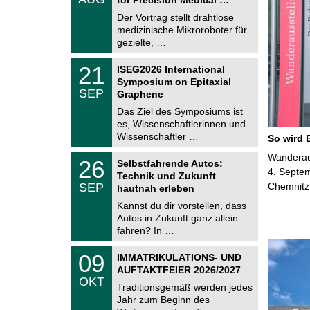
0
e
8
Der Vortrag stellt drahtlose
m
.
medizinische Mikroroboter für
n
2
i
gezielte, …
0
t
2
z
T
6
2
21
ISEG2026 International
U
1
Symposium on Epitaxial
C
.
SEP
h
Graphene
0
e
9
Das Ziel des Symposiums ist
m
.
es, Wissenschaftlerinnen und
n
2
i
Wissenschaftler …
So wird 
0
t
2
z
T
Wanderaus
6
2
26
Selbstfahrende Autos:
U
6
4. Septem
Technik und Zukunft
C
.
SEP
Chemnitz
h
hautnah erleben
0
e
9
Kannst du dir vorstellen, dass
m
.
Autos in Zukunft ganz allein
n
2
i
fahren? In …
0
t
2
z
T
6
0
09
IMMATRIKULATIONS- UND
U
9
AUFTAKTFEIER 2026/2027
C
.
OKT
h
1
Traditionsgemäß werden jedes
e
0
Jahr zum Beginn des
m
.