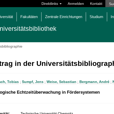
Direktlinks
Anmelden
Kontakt
iversität
Fakultäten
Zentrale Einrichtungen
Studium
In
niversitätsbibliothek
tsbibliographie
trag in der Universitätsbibliogra
ch, Tobias
;
Sumpf, Jens
;
Weise, Sebastian
;
Bergmann, André
;
logische Echtzeitüberwachung in Fördersystemen
sität:
Technische Universität Chemnitz