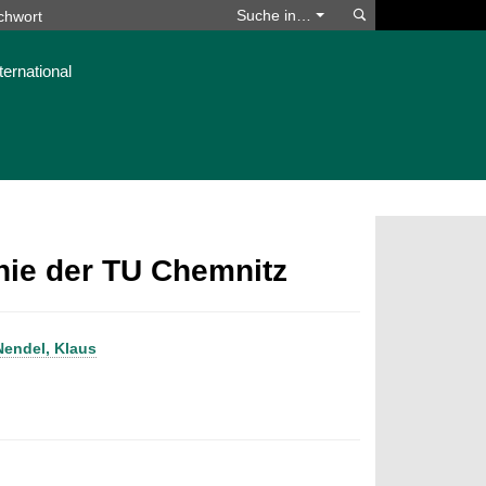
Suchen
Suche in…
ternational
phie der TU Chemnitz
Nendel, Klaus