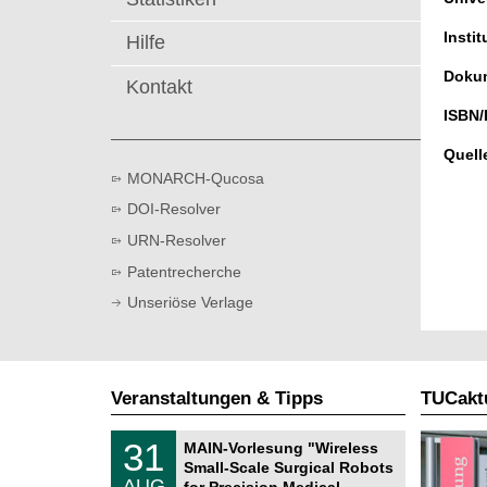
t
Instit
Hilfe
Dokum
Kontakt
ISBN/
Quell
MONARCH-Qucosa
DOI-Resolver
URN-Resolver
Patentrecherche
Unseriöse Verlage
Veranstaltungen & Tipps
TUCaktu
T
3
31
MAIN-Vorlesung "Wireless
U
1
Small-Scale Surgical Robots
C
.
AUG
h
for Precision Medical …