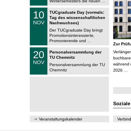
Wintersemesters die neuen …
n
2
i
0
Z
t
1
10
2
TUCgraduate Day (vormals:
e
z
0
6
Tag des wissenschaftlichen
n
.
NOV
t
Nachwuchses)
1
r
1
Der TUCgraduate Day bringt
u
.
Promotionsinteressierte,
m
2
f
Promovierende und …
0
Zur Prüf
ü
2
r
T
6
2
20
Verlänger
Personalversammlung der
d
U
0
TU Chemnitz
e
C
buchbare 
.
NOV
n
h
während d
1
Personalversammlung der TU
w
e
1
Chemnitz
2026 …
i
m
.
s
n
2
s
i
0
e
t
2
n
z
6
s
c
h
Soziale
a
f
t
l
Veranstaltungskalender
Verbind
i
c