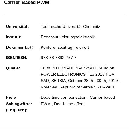
Carrier Based PWM
t
Universität:
Technische Universität Chemnitz
Institut:
Professur Leistungselektronik
Dokumentart:
Konferenzbeitrag, referiert
ISBN/ISSN:
978-86-7892-757-7
Quelle:
18 th INTERNATIONAL SYMPOSIUM on
POWER ELECTRONICS - Ee 2015 NOVI
SAD, SERBIA, October 28 th - 30 th, 201 5. -
Novi Sad, Republic of Serbia : IZDAVAČI
Freie
Dead time compensation , Carrier based
Schlagwörter
PWM , Dead-time effect
(Englisch):