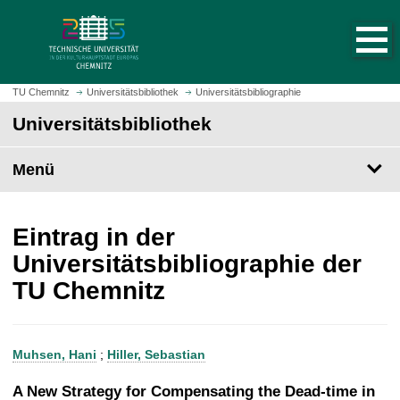
S
S
t
p
a
r
r
i
t
n
TU Chemnitz
Universitätsbibliothek
Universitätsbibliographie
s
g
Universitätsbibliothek
e
e
i
z
t
Menü
u
e
m
a
H
u
a
Eintrag in der
f
u
Universitätsbibliographie der
r
p
TU Chemnitz
u
t
f
i
e
n
n
h
Muhsen, Hani
;
Hiller, Sebastian
a
l
A New Strategy for Compensating the Dead-time in