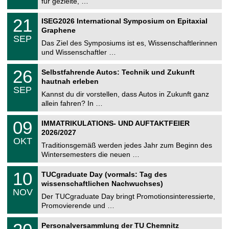
für gezielte, …
m
.
n
2
T
i
2
21
ISEG2026 International Symposium on Epitaxial
0
U
t
1
2
Graphene
C
z
.
6
SEP
h
0
Das Ziel des Symposiums ist es, Wissenschaftlerinnen
e
9
und Wissenschaftler …
m
.
n
2
T
i
2
26
Selbstfahrende Autos: Technik und Zukunft
0
U
t
6
2
hautnah erleben
C
z
.
6
SEP
h
0
Kannst du dir vorstellen, dass Autos in Zukunft ganz
e
9
allein fahren? In …
m
.
n
2
T
i
0
09
IMMATRIKULATIONS- UND AUFTAKTFEIER
0
U
t
9
2
2026/2027
C
z
.
6
OKT
h
1
Traditionsgemäß werden jedes Jahr zum Beginn des
e
0
Wintersemesters die neuen …
m
.
n
2
Z
i
1
10
TUCgraduate Day (vormals: Tag des
0
e
t
0
2
wissenschaftlichen Nachwuchses)
n
z
.
6
NOV
t
1
Der TUCgraduate Day bringt Promotionsinteressierte,
r
1
Promovierende und …
u
.
m
2
T
f
2
Personalversammlung der TU Chemnitz
0
U