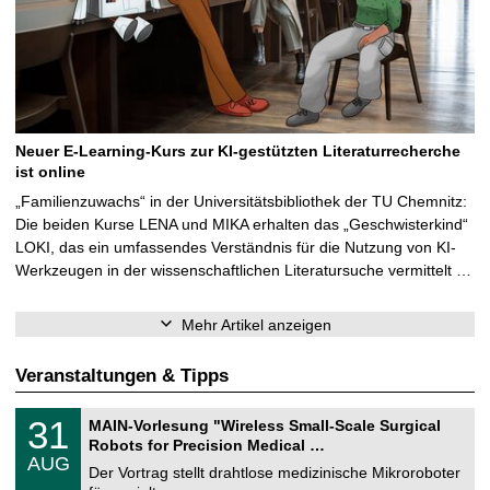
Neuer E-Learning-Kurs zur KI-gestützten Literaturrecherche
ist online
„Familienzuwachs“ in der Universitätsbibliothek der TU Chemnitz:
Die beiden Kurse LENA und MIKA erhalten das „Geschwisterkind“
LOKI, das ein umfassendes Verständnis für die Nutzung von KI-
Werkzeugen in der wissenschaftlichen Literatursuche vermittelt …
Mehr Artikel anzeigen
Veranstaltungen & Tipps
T
3
31
MAIN-Vorlesung "Wireless Small-Scale Surgical
U
1
Robots for Precision Medical …
C
.
AUG
h
0
Der Vortrag stellt drahtlose medizinische Mikroroboter
e
8