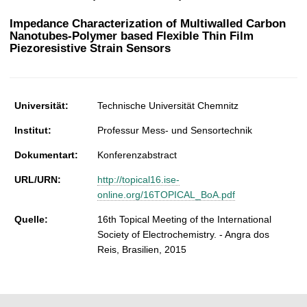
t
Impedance Characterization of Multiwalled Carbon
Nanotubes-Polymer based Flexible Thin Film
Piezoresistive Strain Sensors
Universität:
Technische Universität Chemnitz
Institut:
Professur Mess- und Sensortechnik
Dokumentart:
Konferenzabstract
URL/URN:
http://topical16.ise-
online.org/16TOPICAL_BoA.pdf
Quelle:
16th Topical Meeting of the International
Society of Electrochemistry. - Angra dos
Reis, Brasilien, 2015