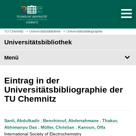
S
S
t
p
a
r
r
i
t
n
TU Chemnitz
Universitätsbibliothek
Universitätsbibliographie
s
g
Universitätsbibliothek
e
e
i
z
t
Menü
u
e
m
a
H
u
a
Eintrag in der
f
u
Universitätsbibliographie der
r
p
TU Chemnitz
u
t
f
i
e
n
n
h
Sanli, Abdulkadir
;
Benchirouf, Abderrahmane
;
Thakur,
a
Abhimanyu Das
;
Müller, Christian
;
Kanoun, Olfa
l
International Society of Electrochemistry