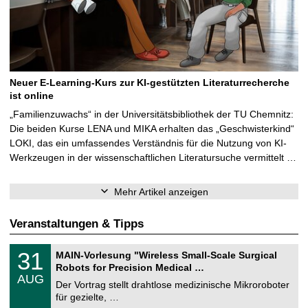
Neuer E-Learning-Kurs zur KI-gestützten Literaturrecherche
ist online
„Familienzuwachs“ in der Universitätsbibliothek der TU Chemnitz:
Die beiden Kurse LENA und MIKA erhalten das „Geschwisterkind“
LOKI, das ein umfassendes Verständnis für die Nutzung von KI-
Werkzeugen in der wissenschaftlichen Literatursuche vermittelt …
Mehr Artikel anzeigen
Veranstaltungen & Tipps
T
3
31
MAIN-Vorlesung "Wireless Small-Scale Surgical
U
1
Robots for Precision Medical …
C
.
AUG
h
0
Der Vortrag stellt drahtlose medizinische Mikroroboter
e
8
für gezielte, …
m
.