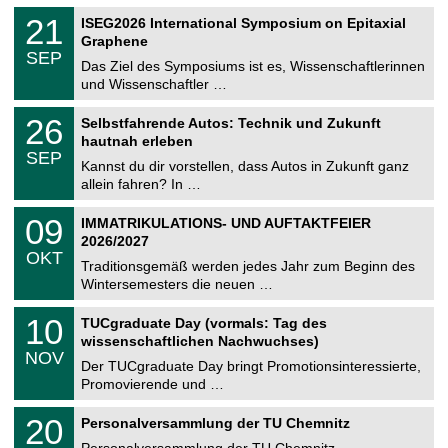
n
2
T
i
2
21
ISEG2026 International Symposium on Epitaxial
0
U
t
1
2
Graphene
C
z
.
6
SEP
h
0
Das Ziel des Symposiums ist es, Wissenschaftlerinnen
e
9
und Wissenschaftler …
m
.
n
2
T
i
2
26
Selbstfahrende Autos: Technik und Zukunft
0
U
t
6
2
hautnah erleben
C
z
.
6
SEP
h
0
Kannst du dir vorstellen, dass Autos in Zukunft ganz
e
9
allein fahren? In …
m
.
n
2
T
i
0
09
IMMATRIKULATIONS- UND AUFTAKTFEIER
0
U
t
9
2
2026/2027
C
z
.
6
OKT
h
1
Traditionsgemäß werden jedes Jahr zum Beginn des
e
0
Wintersemesters die neuen …
m
.
n
2
Z
i
1
10
TUCgraduate Day (vormals: Tag des
0
e
t
0
2
wissenschaftlichen Nachwuchses)
n
z
.
6
NOV
t
1
Der TUCgraduate Day bringt Promotionsinteressierte,
r
1
Promovierende und …
u
.
m
2
T
f
2
20
Personalversammlung der TU Chemnitz
0
U
ü
0
2
C
r
Personalversammlung der TU Chemnitz