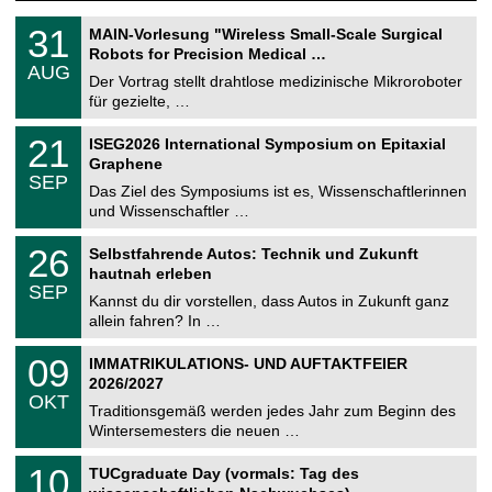
T
3
31
MAIN-Vorlesung "Wireless Small-Scale Surgical
U
1
Robots for Precision Medical …
C
.
AUG
h
0
Der Vortrag stellt drahtlose medizinische Mikroroboter
e
8
für gezielte, …
m
.
n
2
T
i
2
21
ISEG2026 International Symposium on Epitaxial
0
U
t
1
2
Graphene
C
z
.
6
SEP
h
0
Das Ziel des Symposiums ist es, Wissenschaftlerinnen
e
9
und Wissenschaftler …
m
.
n
2
T
i
2
26
Selbstfahrende Autos: Technik und Zukunft
0
U
t
6
2
hautnah erleben
C
z
.
6
SEP
h
0
Kannst du dir vorstellen, dass Autos in Zukunft ganz
e
9
allein fahren? In …
m
.
n
2
T
i
0
09
IMMATRIKULATIONS- UND AUFTAKTFEIER
0
U
t
9
2
2026/2027
C
z
.
6
OKT
h
1
Traditionsgemäß werden jedes Jahr zum Beginn des
e
0
Wintersemesters die neuen …
m
.
n
2
Z
i
1
10
TUCgraduate Day (vormals: Tag des
0
e
t
0
2