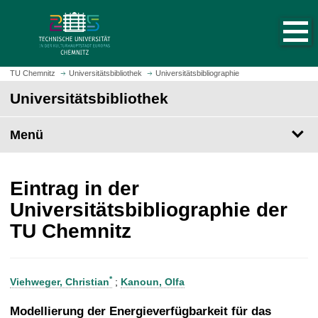
S
S
t
p
a
r
r
i
t
n
TU Chemnitz
Universitätsbibliothek
Universitätsbibliographie
s
g
Universitätsbibliothek
e
e
i
z
t
Menü
u
e
m
a
H
u
a
Eintrag in der
f
u
Universitätsbibliographie der
r
p
TU Chemnitz
u
t
f
i
e
n
n
h
*
Viehweger, Christian
;
Kanoun, Olfa
a
l
Modellierung der Energieverfügbarkeit für das