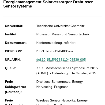
Energiemanagement Solarversorgter Drahtloser
t
Sensorsysteme
Universität:
Technische Universität Chemnitz
Institut:
Professur Mess- und Sensortechnik
Dokumentart:
Konferenzbeitrag, referiert
ISBN/ISSN:
ISBN 978-3-11-040852-2
URL/URN:
doi:10.1515/9783110408539-005
Quelle:
XXIX. Messtechnisches Symposium 2015
(AHMT). - Oldenburg : De Gruyter, 2015
Freie
Drahtlose Sensornetze, Energy
Schlagwörter
Harvesting, Prognose
(Deutsch):
Freie
Wireless Sensor Networks, Energy