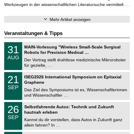
Werkzeugen in der wissenschaftlichen Literatursuche vermittelt …
Mehr Artikel anzeigen
Veranstaltungen & Tipps
T
3
31
MAIN-Vorlesung "Wireless Small-Scale Surgical
U
1
Robots for Precision Medical …
C
.
AUG
h
0
Der Vortrag stellt drahtlose medizinische Mikroroboter
e
8
für gezielte, …
m
.
n
2
T
i
2
21
ISEG2026 International Symposium on Epitaxial
0
U
t
1
2
Graphene
C
z
.
6
SEP
h
0
Das Ziel des Symposiums ist es, Wissenschaftlerinnen
e
9
und Wissenschaftler …
m
.
n
2
T
i
2
26
Selbstfahrende Autos: Technik und Zukunft
0
U
t
6
2
hautnah erleben
C
z
.
6
SEP
h
0
Kannst du dir vorstellen, dass Autos in Zukunft ganz
e
9
allein fahren? In …
m
.
n
2
T