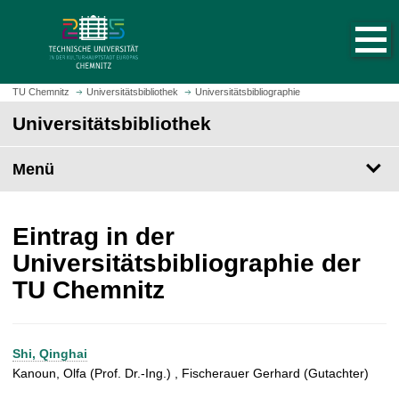
S
S
t
p
a
r
r
i
t
n
TU Chemnitz
Universitätsbibliothek
Universitätsbibliographie
s
g
Universitätsbibliothek
e
e
i
z
t
Menü
u
e
m
a
H
u
a
Eintrag in der
f
u
Universitätsbibliographie der
r
p
TU Chemnitz
u
t
f
i
e
n
n
h
Shi, Qinghai
a
Kanoun, Olfa (Prof. Dr.-Ing.) , Fischerauer Gerhard (Gutachter)
l