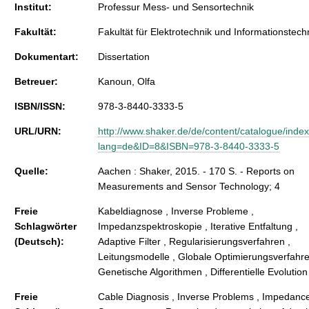
Institut:
Professur Mess- und Sensortechnik
Fakultät:
Fakultät für Elektrotechnik und Informationstech
Dokumentart:
Dissertation
Betreuer:
Kanoun, Olfa
ISBN/ISSN:
978-3-8440-3333-5
URL/URN:
http://www.shaker.de/de/content/catalogue/inde
lang=de&ID=8&ISBN=978-3-8440-3333-5
Quelle:
Aachen : Shaker, 2015. - 170 S. - Reports on
Measurements and Sensor Technology; 4
Freie
Kabeldiagnose , Inverse Probleme ,
Schlagwörter
Impedanzspektroskopie , Iterative Entfaltung ,
(Deutsch):
Adaptive Filter , Regularisierungsverfahren ,
Leitungsmodelle , Globale Optimierungsverfahre
Genetische Algorithmen , Differentielle Evolution
Freie
Cable Diagnosis , Inverse Problems , Impedanc