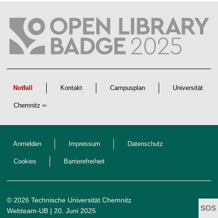
t
l
i
c
h
e
n
N
a
c
h
w
Notfall
Kontakt
Campusplan
Universität
u
c
Chemnitz
h
s
Anmelden
Impressum
Datenschutz
Cookies
Barrierefreiheit
© 2026 Technische Universität Chemnitz
Webteam-UB
| 20. Juni 2025