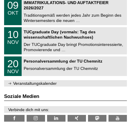
i
0
09
IMMATRIKULATIONS- UND AUFTAKTFEIER
0
U
t
9
2
2026/2027
C
z
.
6
OKT
h
1
Traditionsgemäß werden jedes Jahr zum Beginn des
e
0
Wintersemesters die neuen …
m
.
n
2
Z
i
1
10
TUCgraduate Day (vormals: Tag des
0
e
t
0
2
wissenschaftlichen Nachwuchses)
n
z
.
6
NOV
t
1
Der TUCgraduate Day bringt Promotionsinteressierte,
r
1
Promovierende und …
u
.
m
2
T
f
2
20
Personalversammlung der TU Chemnitz
0
U
ü
0
2
C
r
Personalversammlung der TU Chemnitz
.
6
NOV
h
d
1
e
e
1
m
n
.
Veranstaltungskalender
n
w
2
i
i
0
t
s
2
Soziale Medien
z
s
6
e
n
Verbinde dich mit uns:
s
c
h
a
f