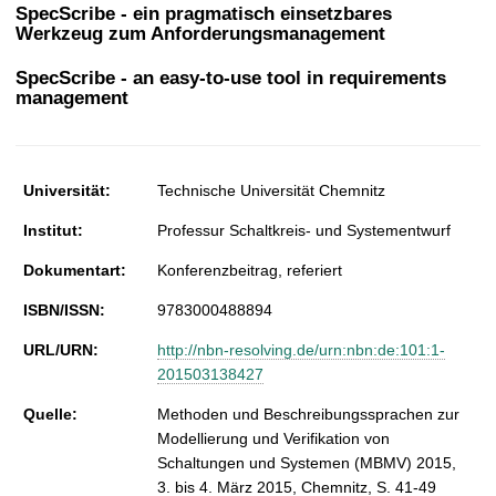
t
SpecScribe - ein pragmatisch einsetzbares
Werkzeug zum Anforderungsmanagement
SpecScribe - an easy-to-use tool in requirements
management
Universität:
Technische Universität Chemnitz
Institut:
Professur Schaltkreis- und Systementwurf
Dokumentart:
Konferenzbeitrag, referiert
ISBN/ISSN:
9783000488894
URL/URN:
http://nbn-resolving.de/urn:nbn:de:101:1-
201503138427
Quelle:
Methoden und Beschreibungssprachen zur
Modellierung und Verifikation von
Schaltungen und Systemen (MBMV) 2015,
3. bis 4. März 2015, Chemnitz, S. 41-49