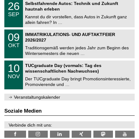
T
i
2
26
Selbstfahrende Autos: Technik und Zukunft
0
U
t
6
2
hautnah erleben
C
z
.
6
SEP
h
0
Kannst du dir vorstellen, dass Autos in Zukunft ganz
e
9
allein fahren? In …
m
.
n
2
T
i
0
09
IMMATRIKULATIONS- UND AUFTAKTFEIER
0
U
t
9
2
2026/2027
C
z
.
6
OKT
h
1
Traditionsgemäß werden jedes Jahr zum Beginn des
e
0
Wintersemesters die neuen …
m
.
n
2
Z
i
1
10
TUCgraduate Day (vormals: Tag des
0
e
t
0
2
wissenschaftlichen Nachwuchses)
n
z
.
6
NOV
t
1
Der TUCgraduate Day bringt Promotionsinteressierte,
r
1
Promovierende und …
u
.
m
2
f
0
Veranstaltungskalender
ü
2
r
6
d
Soziale Medien
e
n
w
Verbinde dich mit uns:
i
s
s