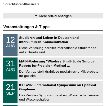
Sprachführer-Klassikers …
Mehr Artikel anzeigen
Veranstaltungen & Tipps
S
1
12
Studieren und Leben in Deutschland –
o
2
Interkulturelle Kommunikation
n
.
AUG
s
0
Diese Vorlesung bereitet internationale Studierende
t
8
auf kulturelle und …
i
.
g
2
T
e
3
31
MAIN-Vorlesung "Wireless Small-Scale Surgical
0
U
1
2
Robots for Precision Medical …
C
.
6
AUG
h
0
Der Vortrag stellt drahtlose medizinische Mikroroboter
e
8
für gezielte, …
m
.
n
2
T
i
2
21
ISEG2026 International Symposium on Epitaxial
0
U
t
1
2
Graphene
C
z
.
6
SEP
h
0
Das Ziel des Symposiums ist es, Wissenschaftlerinnen
e
9
und Wissenschaftler …
m
.
n
2