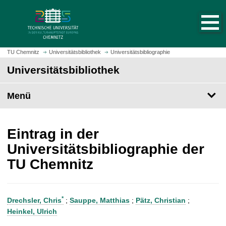
S
S
t
p
a
r
r
i
t
n
TU Chemnitz
Universitätsbibliothek
Universitätsbibliographie
s
g
Universitätsbibliothek
e
e
i
z
t
Menü
u
e
m
a
H
u
a
Eintrag in der
f
u
Universitätsbibliographie der
r
p
TU Chemnitz
u
t
f
i
e
n
n
h
*
Drechsler, Chris
;
Sauppe, Matthias
;
Pätz, Christian
;
a
Heinkel, Ulrich
l