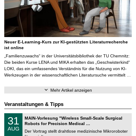
Neuer E-Learning-Kurs zur KI-gestützten Literaturrecherche
ist online
„Familienzuwachs“ in der Universitätsbibliothek der TU Chemnitz:
Die beiden Kurse LENA und MIKA erhalten das „Geschwisterkind“
LOKI, das ein umfassendes Verständnis für die Nutzung von KI-
Werkzeugen in der wissenschaftlichen Literatursuche vermittelt …
Mehr Artikel anzeigen
Veranstaltungen & Tipps
T
3
31
MAIN-Vorlesung "Wireless Small-Scale Surgical
U
1
Robots for Precision Medical …
C
.
AUG
h
0
Der Vortrag stellt drahtlose medizinische Mikroroboter
e
8