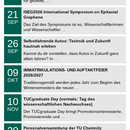
für gezielte, …
m
.
n
2
T
i
2
21
ISEG2026 International Symposium on Epitaxial
0
U
t
1
2
Graphene
C
z
.
6
SEP
h
0
Das Ziel des Symposiums ist es, Wissenschaftlerinnen
e
9
und Wissenschaftler …
m
.
n
2
T
i
2
26
Selbstfahrende Autos: Technik und Zukunft
0
U
t
6
2
hautnah erleben
C
z
.
6
SEP
h
0
Kannst du dir vorstellen, dass Autos in Zukunft ganz
e
9
allein fahren? In …
m
.
n
2
T
i
0
09
IMMATRIKULATIONS- UND AUFTAKTFEIER
0
U
t
9
2
2026/2027
C
z
.
6
OKT
h
1
Traditionsgemäß werden jedes Jahr zum Beginn des
e
0
Wintersemesters die neuen …
m
.
n
2
Z
i
1
10
TUCgraduate Day (vormals: Tag des
0
e
t
0
2
wissenschaftlichen Nachwuchses)
n
z
.
6
NOV
t
1
Der TUCgraduate Day bringt Promotionsinteressierte,
r
1
Promovierende und …
u
.
m
2
T
f
2
Personalversammlung der TU Chemnitz
0
U