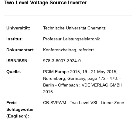
Two-Level Voltage Source Inverter
t
Universität:
Technische Universität Chemnitz
Institut:
Professur Leistungselektronik
Dokumentart:
Konferenzbeitrag, referiert
ISBN/ISSN:
978-3-8007-3924-0
Quelle:
PCIM Europe 2015, 19 - 21 May 2015,
Nuremberg, Germany, page 472 - 478. -
Berlin - Offenbach : VDE VERLAG GMBH,
2015
Freie
CB-SVPWM , Two Level VSI , Linear Zone
Schlagwörter
(Englisch):