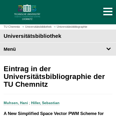
S
S
t
p
a
r
r
i
t
n
TU Chemnitz
Universitätsbibliothek
Universitätsbibliographie
s
g
Universitätsbibliothek
e
e
i
z
t
Menü
u
e
m
a
H
u
a
Eintrag in der
f
u
Universitätsbibliographie der
r
p
TU Chemnitz
u
t
f
i
e
n
n
h
Muhsen, Hani
;
Hiller, Sebastian
a
l
A New Simplified Space Vector PWM Scheme for