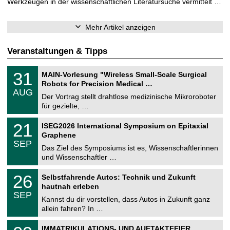
Werkzeugen in der wissenschaftlichen Literatursuche vermittelt …
Mehr Artikel anzeigen
Veranstaltungen & Tipps
T
3
31
MAIN-Vorlesung "Wireless Small-Scale Surgical
U
1
Robots for Precision Medical …
C
.
AUG
h
0
Der Vortrag stellt drahtlose medizinische Mikroroboter
e
8
für gezielte, …
m
.
n
2
T
i
2
21
ISEG2026 International Symposium on Epitaxial
0
U
t
1
2
Graphene
C
z
.
6
SEP
h
0
Das Ziel des Symposiums ist es, Wissenschaftlerinnen
e
9
und Wissenschaftler …
m
.
n
2
T
i
2
26
Selbstfahrende Autos: Technik und Zukunft
0
U
t
6
2
hautnah erleben
C
z
.
6
SEP
h
0
Kannst du dir vorstellen, dass Autos in Zukunft ganz
e
9
allein fahren? In …
m
.
n
2
T
i
0
IMMATRIKULATIONS- UND AUFTAKTFEIER
0