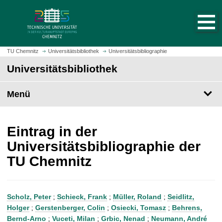
S
S
t
p
a
r
r
i
t
n
TU Chemnitz
Universitätsbibliothek
Universitätsbibliographie
s
g
Universitätsbibliothek
e
e
i
z
t
Menü
u
e
m
a
H
u
a
Eintrag in der
f
u
Universitätsbibliographie der
r
p
TU Chemnitz
u
t
f
i
e
n
n
h
Scholz, Peter
;
Schieck, Frank
;
Müller, Roland
;
Seidlitz,
a
Holger
;
Gerstenberger, Colin
;
Osiecki, Tomasz
;
Behrens,
l
Bernd-Arno
;
Vuceti, Milan
;
Grbic, Nenad
;
Neumann, André