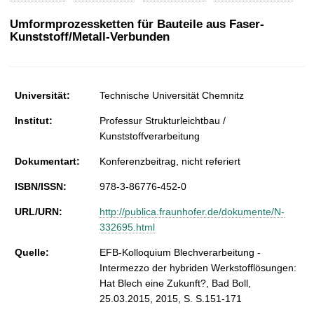
t
Umformprozessketten für Bauteile aus Faser-
Kunststoff/Metall-Verbunden
Universität:
Technische Universität Chemnitz
Institut:
Professur Strukturleichtbau /
Kunststoffverarbeitung
Dokumentart:
Konferenzbeitrag, nicht referiert
ISBN/ISSN:
978-3-86776-452-0
URL/URN:
http://publica.fraunhofer.de/dokumente/N-
332695.html
Quelle:
EFB-Kolloquium Blechverarbeitung -
Intermezzo der hybriden Werkstofflösungen:
Hat Blech eine Zukunft?, Bad Boll,
25.03.2015, 2015, S. S.151-171