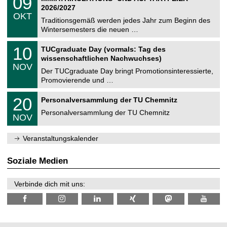
09
U
t
9
2
2026/2027
C
z
.
6
OKT
h
1
Traditionsgemäß werden jedes Jahr zum Beginn des
e
0
Wintersemesters die neuen …
m
.
n
2
Z
i
1
10
TUCgraduate Day (vormals: Tag des
0
e
t
0
2
wissenschaftlichen Nachwuchses)
n
z
.
6
NOV
t
1
Der TUCgraduate Day bringt Promotionsinteressierte,
r
1
Promovierende und …
u
.
m
2
T
f
2
20
Personalversammlung der TU Chemnitz
0
U
ü
0
2
C
r
Personalversammlung der TU Chemnitz
.
6
NOV
h
d
1
e
e
1
m
n
.
Veranstaltungskalender
n
w
2
i
i
0
t
s
2
Soziale Medien
z
s
6
e
n
Verbinde dich mit uns:
s
c
h
a
f
t