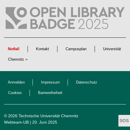
l
i
c
h
e
n
N
a
c
h
w
Notfall
Kontakt
Campusplan
Universität
u
c
Chemnitz
h
s
Anmelden
Impressum
Datenschutz
Cookies
Barrierefreiheit
© 2026 Technische Universität Chemnitz
Webteam-UB
| 20. Juni 2025