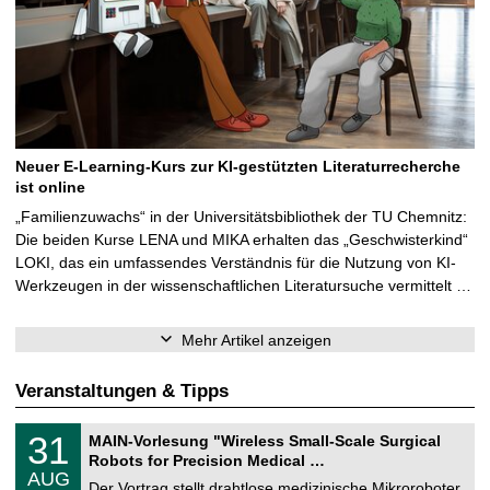
Neuer E-Learning-Kurs zur KI-gestützten Literaturrecherche
ist online
„Familienzuwachs“ in der Universitätsbibliothek der TU Chemnitz:
Die beiden Kurse LENA und MIKA erhalten das „Geschwisterkind“
LOKI, das ein umfassendes Verständnis für die Nutzung von KI-
Werkzeugen in der wissenschaftlichen Literatursuche vermittelt …
Mehr Artikel anzeigen
Veranstaltungen & Tipps
T
3
31
MAIN-Vorlesung "Wireless Small-Scale Surgical
U
1
Robots for Precision Medical …
C
.
AUG
h
0
Der Vortrag stellt drahtlose medizinische Mikroroboter