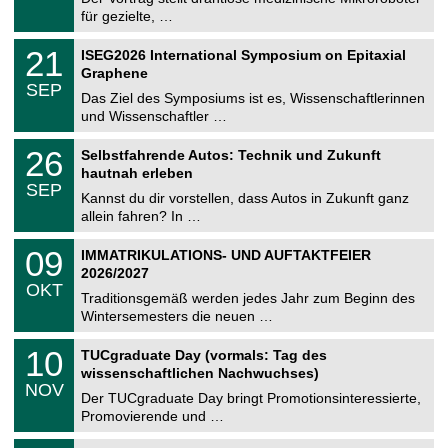
e
8
für gezielte, …
m
.
n
2
T
i
2
21
ISEG2026 International Symposium on Epitaxial
0
U
t
1
2
Graphene
C
z
.
6
SEP
h
0
Das Ziel des Symposiums ist es, Wissenschaftlerinnen
e
9
und Wissenschaftler …
m
.
n
2
T
i
2
26
Selbstfahrende Autos: Technik und Zukunft
0
U
t
6
2
hautnah erleben
C
z
.
6
SEP
h
0
Kannst du dir vorstellen, dass Autos in Zukunft ganz
e
9
allein fahren? In …
m
.
n
2
T
i
0
09
IMMATRIKULATIONS- UND AUFTAKTFEIER
0
U
t
9
2
2026/2027
C
z
.
6
OKT
h
1
Traditionsgemäß werden jedes Jahr zum Beginn des
e
0
Wintersemesters die neuen …
m
.
n
2
Z
i
1
10
TUCgraduate Day (vormals: Tag des
0
e
t
0
2
wissenschaftlichen Nachwuchses)
n
z
.
6
NOV
t
1
Der TUCgraduate Day bringt Promotionsinteressierte,
r
1
Promovierende und …
u
.
m
2
T