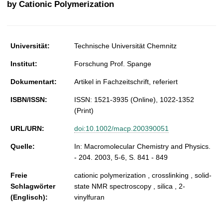
by Cationic Polymerization
t
Universität:
Technische Universität Chemnitz
Institut:
Forschung Prof. Spange
Dokumentart:
Artikel in Fachzeitschrift, referiert
ISBN/ISSN:
ISSN: 1521-3935 (Online), 1022-1352
(Print)
URL/URN:
doi:10.1002/macp.200390051
Quelle:
In: Macromolecular Chemistry and Physics.
- 204. 2003, 5-6, S. 841 - 849
Freie
cationic polymerization , crosslinking , solid-
Schlagwörter
state NMR spectroscopy , silica , 2-
(Englisch):
vinylfuran