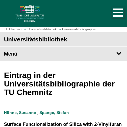
S
S
t
p
a
r
r
i
t
n
TU Chemnitz
Universitätsbibliothek
Universitätsbibliographie
s
g
Universitätsbibliothek
e
e
i
z
t
Menü
u
e
m
a
H
u
a
Eintrag in der
f
u
Universitätsbibliographie der
r
p
TU Chemnitz
u
t
f
i
e
n
n
h
Höhne, Susanne
;
Spange, Stefan
a
l
Surface Functionalization of Silica with 2-Vinylfuran