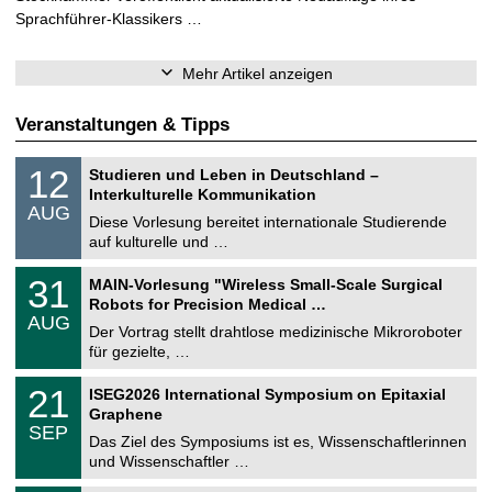
Sprachführer-Klassikers …
Mehr Artikel anzeigen
Veranstaltungen & Tipps
S
1
12
Studieren und Leben in Deutschland –
o
2
Interkulturelle Kommunikation
n
.
AUG
s
0
Diese Vorlesung bereitet internationale Studierende
t
8
auf kulturelle und …
i
.
g
2
T
e
3
31
MAIN-Vorlesung "Wireless Small-Scale Surgical
0
U
1
2
Robots for Precision Medical …
C
.
6
AUG
h
0
Der Vortrag stellt drahtlose medizinische Mikroroboter
e
8
für gezielte, …
m
.
n
2
T
i
2
21
ISEG2026 International Symposium on Epitaxial
0
U
t
1
2
Graphene
C
z
.
6
SEP
h
0
Das Ziel des Symposiums ist es, Wissenschaftlerinnen
e
9
und Wissenschaftler …
m
.
n
2