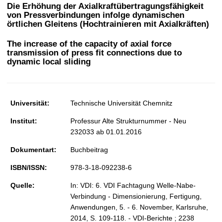
t
Die Erhöhung der Axialkraftübertragungsfähigkeit
von Pressverbindungen infolge dynamischen
örtlichen Gleitens (Hochtrainieren mit Axialkräften)
The increase of the capacity of axial force
transmission of press fit connections due to
dynamic local sliding
Universität:
Technische Universität Chemnitz
Institut:
Professur Alte Strukturnummer - Neu
232033 ab 01.01.2016
Dokumentart:
Buchbeitrag
ISBN/ISSN:
978-3-18-092238-6
Quelle:
In: VDI: 6. VDI Fachtagung Welle-Nabe-
Verbindung - Dimensionierung, Fertigung,
Anwendungen, 5. - 6. November, Karlsruhe,
2014, S. 109-118. - VDI-Berichte ; 2238