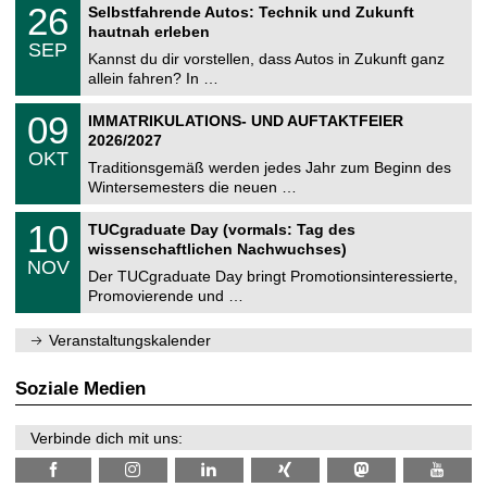
T
i
2
26
Selbstfahrende Autos: Technik und Zukunft
0
U
t
6
2
hautnah erleben
C
z
.
6
SEP
h
0
Kannst du dir vorstellen, dass Autos in Zukunft ganz
e
9
allein fahren? In …
m
.
n
2
T
i
0
09
IMMATRIKULATIONS- UND AUFTAKTFEIER
0
U
t
9
2
2026/2027
C
z
.
6
OKT
h
1
Traditionsgemäß werden jedes Jahr zum Beginn des
e
0
Wintersemesters die neuen …
m
.
n
2
Z
i
1
10
TUCgraduate Day (vormals: Tag des
0
e
t
0
2
wissenschaftlichen Nachwuchses)
n
z
.
6
NOV
t
1
Der TUCgraduate Day bringt Promotionsinteressierte,
r
1
Promovierende und …
u
.
m
2
f
0
Veranstaltungskalender
ü
2
r
6
d
Soziale Medien
e
n
w
Verbinde dich mit uns:
i
s
s