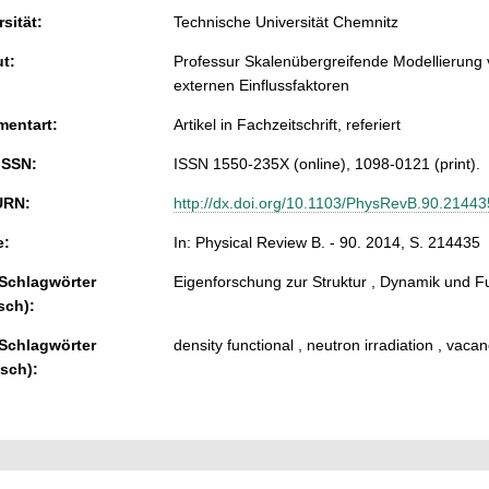
sität:
Technische Universität Chemnitz
ut:
Professur Skalenübergreifende Modellierung 
externen Einflussfaktoren
entart:
Artikel in Fachzeitschrift, referiert
ISSN:
ISSN 1550-235X (online), 1098-0121 (print).
URN:
http://dx.doi.org/10.1103/PhysRevB.90.21443
e:
In: Physical Review B. - 90. 2014, S. 214435
 Schlagwörter
Eigenforschung zur Struktur , Dynamik und F
sch):
 Schlagwörter
density functional , neutron irradiation , va
isch):