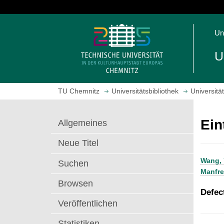
S
p
S
r
Un
t
i
a
n
U
r
g
t
e
s
z
TU Chemnitz
Universitätsbibliothek
Universitä
e
u
i
m
t
H
Ein
Allgemeines
e
a
a
u
Neue Titel
u
p
Wang, 
f
t
Suchen
Manfr
r
i
Browsen
u
n
Defec
f
h
Veröffentlichen
e
a
n
l
Statistiken