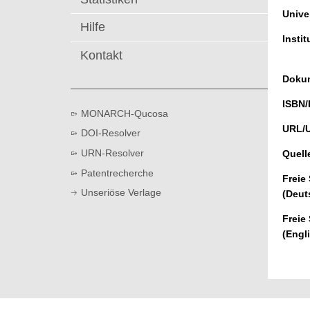
t
Univer
Hilfe
Instit
Kontakt
Dokum
ISBN/
MONARCH-Qucosa
URL/
DOI-Resolver
URN-Resolver
Quell
Patentrecherche
Freie
Unseriöse Verlage
(Deut
Freie
(Engl