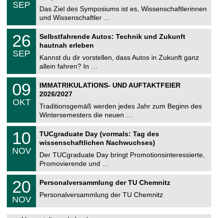
.
6
SEP
h
0
Das Ziel des Symposiums ist es, Wissenschaftlerinnen
e
9
und Wissenschaftler …
m
.
n
2
T
i
2
26
Selbstfahrende Autos: Technik und Zukunft
0
U
t
6
2
hautnah erleben
C
z
.
6
SEP
h
0
Kannst du dir vorstellen, dass Autos in Zukunft ganz
e
9
allein fahren? In …
m
.
n
2
T
i
0
09
IMMATRIKULATIONS- UND AUFTAKTFEIER
0
U
t
9
2
2026/2027
C
z
.
6
OKT
h
1
Traditionsgemäß werden jedes Jahr zum Beginn des
e
0
Wintersemesters die neuen …
m
.
n
2
Z
i
1
10
TUCgraduate Day (vormals: Tag des
0
e
t
0
2
wissenschaftlichen Nachwuchses)
n
z
.
6
NOV
t
1
Der TUCgraduate Day bringt Promotionsinteressierte,
r
1
Promovierende und …
u
.
m
2
T
f
2
20
Personalversammlung der TU Chemnitz
0
U
ü
0
2
C
r
Personalversammlung der TU Chemnitz
.
6
NOV
h
d
1
e
e
1
m
n
.