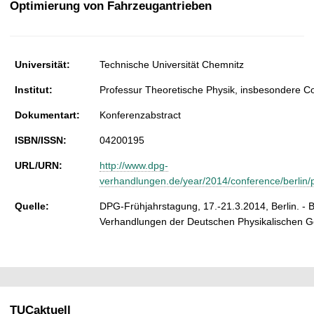
Optimierung von Fahrzeugantrieben
t
Universität:
Technische Universität Chemnitz
Institut:
Professur Theoretische Physik, insbesondere C
Dokumentart:
Konferenzabstract
ISBN/ISSN:
04200195
URL/URN:
http://www.dpg-
verhandlungen.de/year/2014/conference/berlin/p
Quelle:
DPG-Frühjahrstagung, 17.-21.3.2014, Berlin. - 
Verhandlungen der Deutschen Physikalischen Ges
TUCaktuell