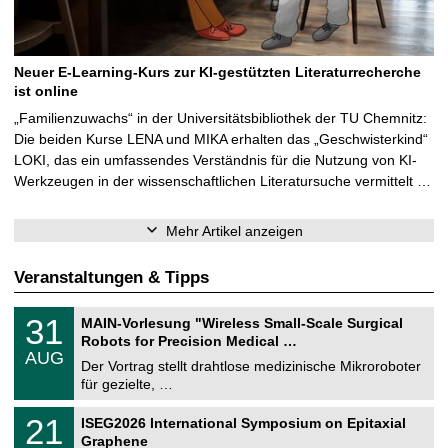
Neuer E-Learning-Kurs zur KI-gestützten Literaturrecherche
ist online
„Familienzuwachs“ in der Universitätsbibliothek der TU Chemnitz:
Die beiden Kurse LENA und MIKA erhalten das „Geschwisterkind“
LOKI, das ein umfassendes Verständnis für die Nutzung von KI-
Werkzeugen in der wissenschaftlichen Literatursuche vermittelt …
Mehr Artikel anzeigen
Veranstaltungen & Tipps
T
3
31
MAIN-Vorlesung "Wireless Small-Scale Surgical
U
1
Robots for Precision Medical …
C
.
AUG
h
0
Der Vortrag stellt drahtlose medizinische Mikroroboter
e
8
für gezielte, …
m
.
n
2
T
i
2
21
ISEG2026 International Symposium on Epitaxial
0
U
t
1
2
Graphene
C
z