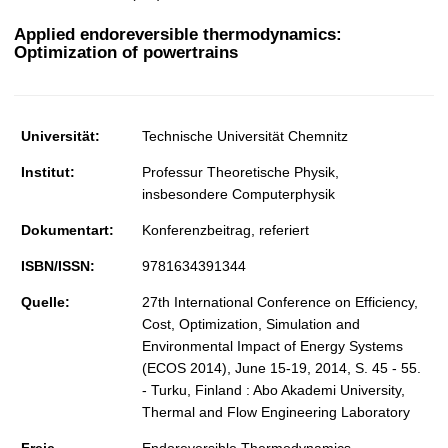
t
Applied endoreversible thermodynamics:
Optimization of powertrains
Universität:
Technische Universität Chemnitz
Institut:
Professur Theoretische Physik,
insbesondere Computerphysik
Dokumentart:
Konferenzbeitrag, referiert
ISBN/ISSN:
9781634391344
Quelle:
27th International Conference on Efficiency,
Cost, Optimization, Simulation and
Environmental Impact of Energy Systems
(ECOS 2014), June 15-19, 2014, S. 45 - 55.
- Turku, Finland : Abo Akademi University,
Thermal and Flow Engineering Laboratory
Freie
Endoreversible Thermodynamics ,