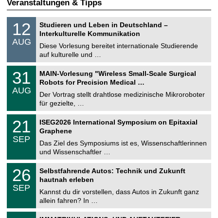
Veranstaltungen & Tipps
S
1
12
Studieren und Leben in Deutschland –
o
2
Interkulturelle Kommunikation
n
.
AUG
s
0
Diese Vorlesung bereitet internationale Studierende
t
8
auf kulturelle und …
i
.
g
2
T
e
3
31
MAIN-Vorlesung "Wireless Small-Scale Surgical
0
U
1
2
Robots for Precision Medical …
C
.
6
AUG
h
0
Der Vortrag stellt drahtlose medizinische Mikroroboter
e
8
für gezielte, …
m
.
n
2
T
i
2
21
ISEG2026 International Symposium on Epitaxial
0
U
t
1
2
Graphene
C
z
.
6
SEP
h
0
Das Ziel des Symposiums ist es, Wissenschaftlerinnen
e
9
und Wissenschaftler …
m
.
n
2
T
i
2
26
Selbstfahrende Autos: Technik und Zukunft
0
U
t
6
2
hautnah erleben
C
z
.
6
SEP
h
0
Kannst du dir vorstellen, dass Autos in Zukunft ganz
e
9
allein fahren? In …
m
.
n
2
T
i
0