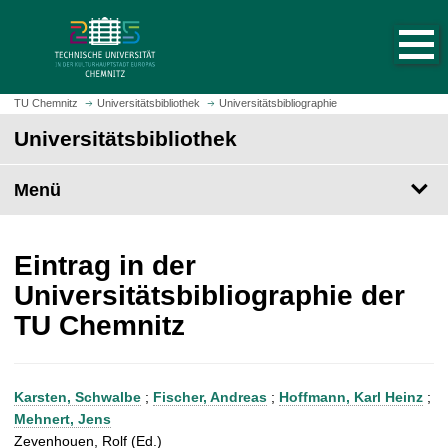
S
S
t
p
a
r
r
i
t
n
TU Chemnitz
Universitätsbibliothek
Universitätsbibliographie
s
g
Universitätsbibliothek
e
e
i
z
t
Menü
u
e
m
a
H
u
a
Eintrag in der
f
u
Universitätsbibliographie der
r
p
TU Chemnitz
u
t
f
i
e
n
n
h
Karsten, Schwalbe
;
Fischer, Andreas
;
Hoffmann, Karl Heinz
;
a
Mehnert, Jens
l
Zevenhouen, Rolf (Ed.)