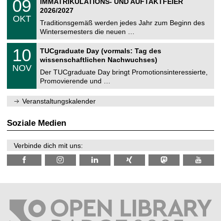
09
IMMATRIKULATIONS- UND AUFTAKTFEIER
0
U
t
9
2
2026/2027
C
z
.
6
OKT
h
1
Traditionsgemäß werden jedes Jahr zum Beginn des
e
0
Wintersemesters die neuen …
m
.
n
2
Z
i
1
10
TUCgraduate Day (vormals: Tag des
0
e
t
0
2
wissenschaftlichen Nachwuchses)
n
z
.
6
NOV
t
1
Der TUCgraduate Day bringt Promotionsinteressierte,
r
1
Promovierende und …
u
.
m
2
f
0
Veranstaltungskalender
ü
2
r
6
d
Soziale Medien
e
n
w
Verbinde dich mit uns:
i
s
s
e
n
s
c
h
a
f