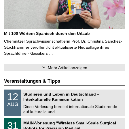
Mit 100 Wörtern Spanisch durch den Urlaub
Chemnitzer Sprachwissenschaftlerin Prof. Dr. Christina Sanchez-
Stockhammer veröffentlicht aktualisierte Neuauflage ihres
Sprachführer-Klassikers …
Mehr Artikel anzeigen
Veranstaltungen & Tipps
S
1
12
Studieren und Leben in Deutschland –
o
2
Interkulturelle Kommunikation
n
.
AUG
s
0
Diese Vorlesung bereitet internationale Studierende
t
8
auf kulturelle und …
i
.
g
2
T
e
3
31
MAIN-Vorlesung "Wireless Small-Scale Surgical
0
U
1
2
Robots for Precision Medical …
C