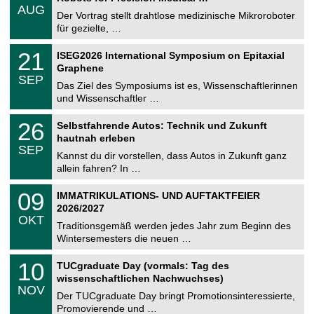
.
6
AUG
h
0
Der Vortrag stellt drahtlose medizinische Mikroroboter
e
8
für gezielte, …
m
.
n
2
T
i
2
21
ISEG2026 International Symposium on Epitaxial
0
U
t
1
2
Graphene
C
z
.
6
SEP
h
0
Das Ziel des Symposiums ist es, Wissenschaftlerinnen
e
9
und Wissenschaftler …
m
.
n
2
T
i
2
26
Selbstfahrende Autos: Technik und Zukunft
0
U
t
6
2
hautnah erleben
C
z
.
6
SEP
h
0
Kannst du dir vorstellen, dass Autos in Zukunft ganz
e
9
allein fahren? In …
m
.
n
2
T
i
0
09
IMMATRIKULATIONS- UND AUFTAKTFEIER
0
U
t
9
2
2026/2027
C
z
.
6
OKT
h
1
Traditionsgemäß werden jedes Jahr zum Beginn des
e
0
Wintersemesters die neuen …
m
.
n
2
Z
i
1
10
TUCgraduate Day (vormals: Tag des
0
e
t
0
2
wissenschaftlichen Nachwuchses)
n
z
.
6
NOV
t
1
Der TUCgraduate Day bringt Promotionsinteressierte,
r
1
Promovierende und …
u