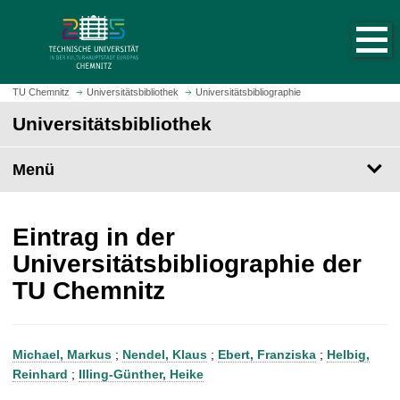
S
S
t
p
a
r
r
i
t
n
TU Chemnitz
Universitätsbibliothek
Universitätsbibliographie
s
g
Universitätsbibliothek
e
e
i
z
t
Menü
u
e
m
a
H
u
a
Eintrag in der
f
u
Universitätsbibliographie der
r
p
TU Chemnitz
u
t
f
i
e
n
n
h
Michael, Markus
;
Nendel, Klaus
;
Ebert, Franziska
;
Helbig,
a
Reinhard
;
Illing-Günther, Heike
l