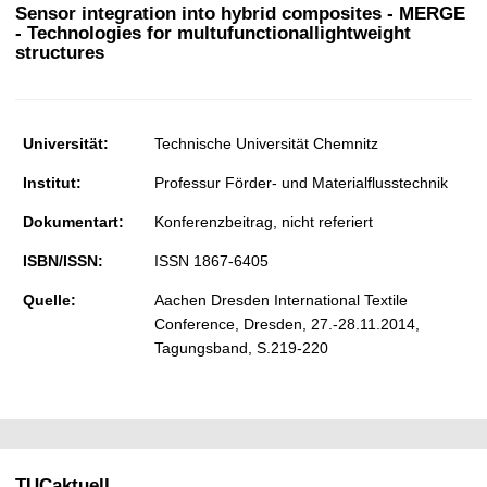
t
Sensor integration into hybrid composites - MERGE
- Technologies for multufunctionallightweight
structures
Universität:
Technische Universität Chemnitz
Institut:
Professur Förder- und Materialflusstechnik
Dokumentart:
Konferenzbeitrag, nicht referiert
ISBN/ISSN:
ISSN 1867-6405
Quelle:
Aachen Dresden International Textile
Conference, Dresden, 27.-28.11.2014,
Tagungsband, S.219-220
TUCaktuell