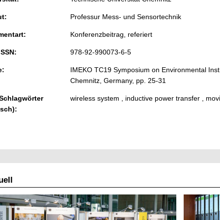
ut:
Professur Mess- und Sensortechnik
entart:
Konferenzbeitrag, referiert
ISSN:
978-92-990073-6-5
e:
IMEKO TC19 Symposium on Environmental Inst
Chemnitz, Germany, pp. 25-31
 Schlagwörter
wireless system , inductive power transfer , mo
isch):
ell