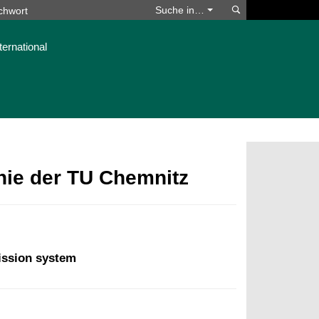
Suchen
Suche in…
ternational
phie der TU Chemnitz
ission system