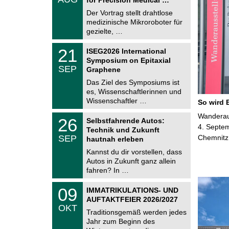
0
e
8
Der Vortrag stellt drahtlose
m
.
medizinische Mikroroboter für
n
2
i
gezielte, …
0
t
2
z
T
6
2
21
ISEG2026 International
U
1
Symposium on Epitaxial
C
.
SEP
h
Graphene
0
e
9
Das Ziel des Symposiums ist
m
.
es, Wissenschaftlerinnen und
n
2
i
Wissenschaftler …
So wird 
0
t
2
z
T
Wanderaus
6
2
26
Selbstfahrende Autos:
U
6
4. Septem
Technik und Zukunft
C
.
SEP
Chemnitz
h
hautnah erleben
0
e
9
Kannst du dir vorstellen, dass
m
.
Autos in Zukunft ganz allein
n
2
i
fahren? In …
0
t
2
z
T
6
0
09
IMMATRIKULATIONS- UND
U
9
AUFTAKTFEIER 2026/2027
C
.
OKT
h
1
Traditionsgemäß werden jedes
e
0
Jahr zum Beginn des
m
.