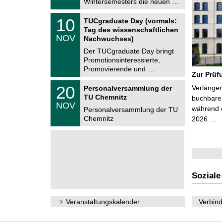
Wintersemesters die neuen …
n
2
i
0
Z
t
1
10
2
TUCgraduate Day (vormals:
e
z
0
6
Tag des wissenschaftlichen
n
.
NOV
t
Nachwuchses)
1
r
1
Der TUCgraduate Day bringt
u
.
Promotionsinteressierte,
m
2
f
Promovierende und …
0
Zur Prüf
ü
2
r
T
6
2
20
Verlänger
Personalversammlung der
d
U
0
TU Chemnitz
e
C
buchbare 
.
NOV
n
h
während d
1
Personalversammlung der TU
w
e
1
Chemnitz
2026 …
i
m
.
s
n
2
s
i
0
e
t
2
n
z
6
s
c
h
Soziale
a
f
t
l
Veranstaltungskalender
Verbind
i
c