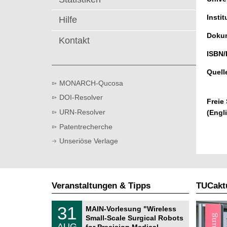
t
Instit
Hilfe
Dokum
Kontakt
ISBN/
Quell
MONARCH-Qucosa
DOI-Resolver
Freie
URN-Resolver
(Engl
Patentrecherche
Unseriöse Verlage
Veranstaltungen & Tipps
TUCaktu
T
3
31
MAIN-Vorlesung "Wireless
U
1
Small-Scale Surgical Robots
C
.
AUG
h
for Precision Medical …