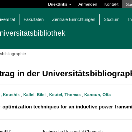
Direktlinks
Anmelden
Kontakt
iversität
Fakultäten
Zentrale Einrichtungen
Studium
In
niversitätsbibliothek
tsbibliographie
trag in der Universitätsbibliogra
, Koushik
;
Kallel, Bilel
;
Keutel, Thomas
;
Kanoun, Olfa
 optimization techniques for an inductive power transm
sität:
Technische Universität Chemnitz