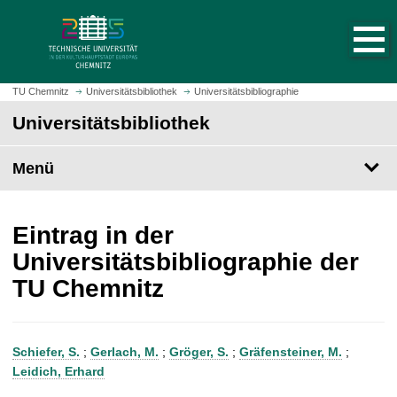
S
S
t
p
a
r
r
i
t
n
TU Chemnitz
Universitätsbibliothek
Universitätsbibliographie
s
g
Universitätsbibliothek
e
e
i
z
t
Menü
u
e
m
a
H
u
a
Eintrag in der
f
u
Universitätsbibliographie der
r
p
TU Chemnitz
u
t
f
i
e
n
n
h
Schiefer, S.
;
Gerlach, M.
;
Gröger, S.
;
Gräfensteiner, M.
;
a
Leidich, Erhard
l