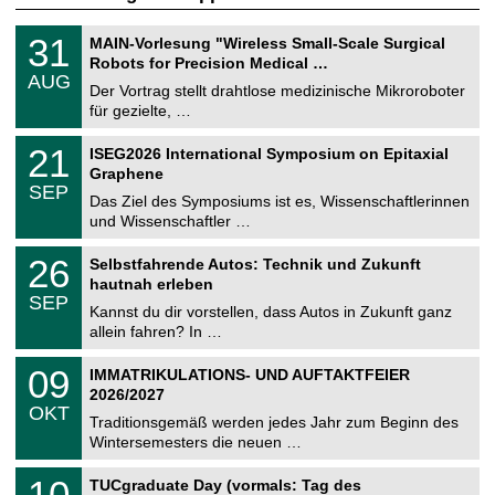
T
3
31
MAIN-Vorlesung "Wireless Small-Scale Surgical
U
1
Robots for Precision Medical …
C
.
AUG
h
0
Der Vortrag stellt drahtlose medizinische Mikroroboter
e
8
für gezielte, …
m
.
n
2
T
i
2
21
ISEG2026 International Symposium on Epitaxial
0
U
t
1
2
Graphene
C
z
.
6
SEP
h
0
Das Ziel des Symposiums ist es, Wissenschaftlerinnen
e
9
und Wissenschaftler …
m
.
n
2
T
i
2
26
Selbstfahrende Autos: Technik und Zukunft
0
U
t
6
2
hautnah erleben
C
z
.
6
SEP
h
0
Kannst du dir vorstellen, dass Autos in Zukunft ganz
e
9
allein fahren? In …
m
.
n
2
T
i
0
09
IMMATRIKULATIONS- UND AUFTAKTFEIER
0
U
t
9
2
2026/2027
C
z
.
6
OKT
h
1
Traditionsgemäß werden jedes Jahr zum Beginn des
e
0
Wintersemesters die neuen …
m
.
n
2
Z
i
1
10
TUCgraduate Day (vormals: Tag des
0
e