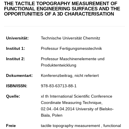
t
THE TACTILE TOPOGRAPHY MEASUREMENT OF
FUNCTIONAL ENGINEERING SURFACES AND THE
OPPORTUNITIES OF A 3D CHARACTERISATION
Universität:
Technische Universität Chemnitz
Institut 1:
Professur Fertigungsmesstechnik
Institut 2:
Professur Maschinenelemente und
Produktentwicklung
Dokumentart:
Konferenzbeitrag, nicht referiert
ISBN/ISSN:
978-83-63713-88-1
Quelle:
xI th International Scientific Conference
Coordinate Measuring Technique,
02.04.-04.04.2014 University of Bielsko-
Biala, Polen
Freie
tactile topography measurement , functional