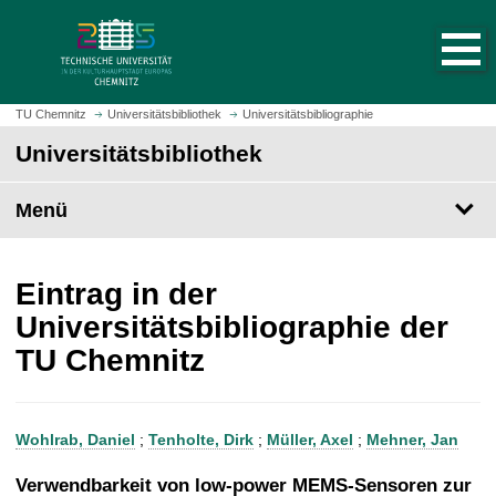
S
S
t
p
a
r
r
i
t
n
TU Chemnitz
Universitätsbibliothek
Universitätsbibliographie
s
g
Universitätsbibliothek
e
e
i
z
t
Menü
u
e
m
a
H
u
a
Eintrag in der
f
u
Universitätsbibliographie der
r
p
TU Chemnitz
u
t
f
i
e
n
n
h
Wohlrab, Daniel
;
Tenholte, Dirk
;
Müller, Axel
;
Mehner, Jan
a
l
Verwendbarkeit von low-power MEMS-Sensoren zur