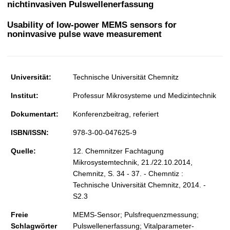
nichtinvasiven Pulswellenerfassung
t
Usability of low-power MEMS sensors for
noninvasive pulse wave measurement
Universität:
Technische Universität Chemnitz
Institut:
Professur Mikrosysteme und Medizintechnik
Dokumentart:
Konferenzbeitrag, referiert
ISBN/ISSN:
978-3-00-047625-9
Quelle:
12. Chemnitzer Fachtagung
Mikrosystemtechnik, 21./22.10.2014,
Chemnitz, S. 34 - 37. - Chemntiz :
Technische Universität Chemnitz, 2014. -
S2.3
Freie
MEMS-Sensor; Pulsfrequenzmessung;
Schlagwörter
Pulswellenerfassung; Vitalparameter-