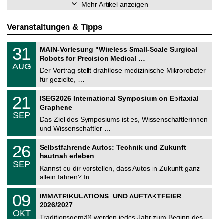
Mehr Artikel anzeigen
Veranstaltungen & Tipps
T
3
31
MAIN-Vorlesung "Wireless Small-Scale Surgical
U
1
Robots for Precision Medical …
C
.
AUG
h
0
Der Vortrag stellt drahtlose medizinische Mikroroboter
e
8
für gezielte, …
m
.
n
2
T
i
2
21
ISEG2026 International Symposium on Epitaxial
0
U
t
1
2
Graphene
C
z
.
6
SEP
h
0
Das Ziel des Symposiums ist es, Wissenschaftlerinnen
e
9
und Wissenschaftler …
m
.
n
2
T
i
2
26
Selbstfahrende Autos: Technik und Zukunft
0
U
t
6
2
hautnah erleben
C
z
.
6
SEP
h
0
Kannst du dir vorstellen, dass Autos in Zukunft ganz
e
9
allein fahren? In …
m
.
n
2
T
i
0
09
IMMATRIKULATIONS- UND AUFTAKTFEIER
0
U
t
9
2
2026/2027
C
z
.
6
OKT
h
1
Traditionsgemäß werden jedes Jahr zum Beginn des