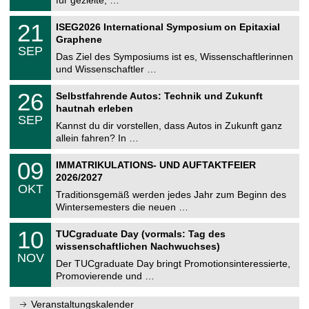
m
.
n
2
T
i
2
21
ISEG2026 International Symposium on Epitaxial
0
U
t
1
2
Graphene
C
z
.
6
SEP
h
0
Das Ziel des Symposiums ist es, Wissenschaftlerinnen
e
9
und Wissenschaftler …
m
.
n
2
T
i
2
26
Selbstfahrende Autos: Technik und Zukunft
0
U
t
6
2
hautnah erleben
C
z
.
6
SEP
h
0
Kannst du dir vorstellen, dass Autos in Zukunft ganz
e
9
allein fahren? In …
m
.
n
2
T
i
0
09
IMMATRIKULATIONS- UND AUFTAKTFEIER
0
U
t
9
2
2026/2027
C
z
.
6
OKT
h
1
Traditionsgemäß werden jedes Jahr zum Beginn des
e
0
Wintersemesters die neuen …
m
.
n
2
Z
i
1
10
TUCgraduate Day (vormals: Tag des
0
e
t
0
2
wissenschaftlichen Nachwuchses)
n
z
.
6
NOV
t
1
Der TUCgraduate Day bringt Promotionsinteressierte,
r
1
Promovierende und …
u
.
m
2
f
0
Veranstaltungskalender