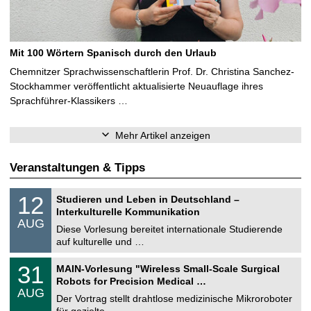
Mit 100 Wörtern Spanisch durch den Urlaub
Chemnitzer Sprachwissenschaftlerin Prof. Dr. Christina Sanchez-
Stockhammer veröffentlicht aktualisierte Neuauflage ihres
Sprachführer-Klassikers …
Mehr Artikel anzeigen
Veranstaltungen & Tipps
S
1
12
Studieren und Leben in Deutschland –
o
2
Interkulturelle Kommunikation
n
.
AUG
s
0
Diese Vorlesung bereitet internationale Studierende
t
8
auf kulturelle und …
i
.
g
2
T
e
3
31
MAIN-Vorlesung "Wireless Small-Scale Surgical
0
U
1
2
Robots for Precision Medical …
C
.
6
AUG
h
0
Der Vortrag stellt drahtlose medizinische Mikroroboter
e
8
für gezielte, …