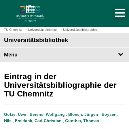
S
S
t
p
a
r
r
i
t
n
TU Chemnitz
Universitätsbibliothek
Universitätsbibliographie
s
g
Universitätsbibliothek
e
e
i
z
t
Menü
u
e
m
a
H
u
a
Eintrag in der
f
u
Universitätsbibliographie der
r
p
TU Chemnitz
u
t
f
i
e
n
n
h
Götze, Uwe
;
Berens, Wolfgang
;
Bloech, Jürgen
;
Boysen,
a
Nils
;
Freidank, Carl-Christian
;
Günther, Thomas
l