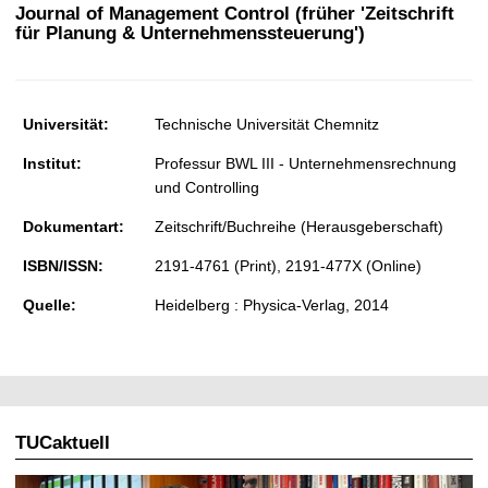
t
Journal of Management Control (früher 'Zeitschrift
für Planung & Unternehmenssteuerung')
Universität:
Technische Universität Chemnitz
Institut:
Professur BWL III - Unternehmensrechnung
und Controlling
Dokumentart:
Zeitschrift/Buchreihe (Herausgeberschaft)
ISBN/ISSN:
2191-4761 (Print), 2191-477X (Online)
Quelle:
Heidelberg : Physica-Verlag, 2014
TUCaktuell