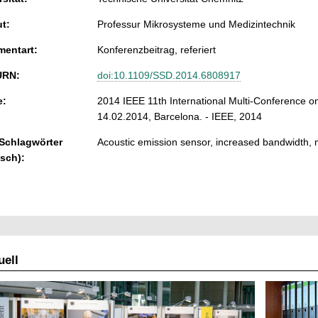
ut:
Professur Mikrosysteme und Medizintechnik
entart:
Konferenzbeitrag, referiert
URN:
doi:10.1109/SSD.2014.6808917
e:
2014 IEEE 11th International Multi-Conference o
14.02.2014, Barcelona. - IEEE, 2014
 Schlagwörter
Acoustic emission sensor, increased bandwidth
isch):
ell