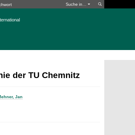
Suchen
Suche in…
ternational
phie der TU Chemnitz
ehner, Jan