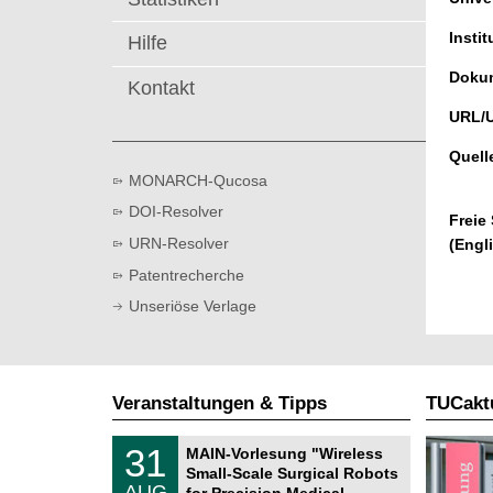
t
Instit
Hilfe
Dokum
Kontakt
URL/
Quell
MONARCH-Qucosa
DOI-Resolver
Freie
URN-Resolver
(Engl
Patentrecherche
Unseriöse Verlage
Veranstaltungen & Tipps
TUCaktu
T
3
31
MAIN-Vorlesung "Wireless
U
1
Small-Scale Surgical Robots
C
.
AUG
h
for Precision Medical …