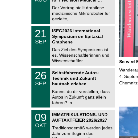
0
e
8
Der Vortrag stellt drahtlose
m
.
medizinische Mikroroboter für
n
2
i
gezielte, …
0
t
2
z
T
6
2
21
ISEG2026 International
U
1
Symposium on Epitaxial
C
.
SEP
h
Graphene
0
e
9
Das Ziel des Symposiums ist
m
.
es, Wissenschaftlerinnen und
n
2
i
Wissenschaftler …
So wird 
0
t
2
z
T
Wanderaus
6
2
26
Selbstfahrende Autos:
U
6
4. Septem
Technik und Zukunft
C
.
SEP
Chemnitz
h
hautnah erleben
0
e
9
Kannst du dir vorstellen, dass
m
.
Autos in Zukunft ganz allein
n
2
i
fahren? In …
0
t
2
z
T
6
0
09
IMMATRIKULATIONS- UND
U
9
AUFTAKTFEIER 2026/2027
C
.
OKT
h
1
Traditionsgemäß werden jedes
e
0
Jahr zum Beginn des
m
.