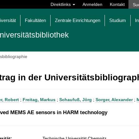
Direktlinks
Anmelden
Kontakt
iversität
Fakultäten
Zentrale Einrichtungen
Studium
In
niversitätsbibliothek
tsbibliographie
trag in der Universitätsbibliogra
, Robert
;
Freitag, Markus
;
Schaufuß, Jörg
;
Sorger, Alexander
;
M
ved MEMS AE sensors in HARM technology
sität:
Technische Universität Chemnitz