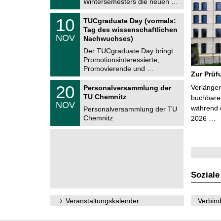
Wintersemesters die neuen …
n
2
i
0
Z
t
1
10
2
TUCgraduate Day (vormals:
e
z
0
6
Tag des wissenschaftlichen
n
.
NOV
t
Nachwuchses)
1
r
1
Der TUCgraduate Day bringt
u
.
Promotionsinteressierte,
m
2
f
Promovierende und …
0
Zur Prüf
ü
2
r
T
6
2
20
Verlänger
Personalversammlung der
d
U
0
TU Chemnitz
e
C
buchbare 
.
NOV
n
h
während d
1
Personalversammlung der TU
w
e
1
Chemnitz
2026 …
i
m
.
s
n
2
s
i
0
e
t
2
n
z
6
s
c
h
Soziale
a
f
t
l
Veranstaltungskalender
Verbind
i
c