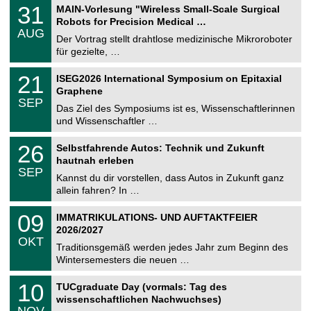
T
3
31
MAIN-Vorlesung "Wireless Small-Scale Surgical
U
1
Robots for Precision Medical …
C
.
AUG
h
0
Der Vortrag stellt drahtlose medizinische Mikroroboter
e
8
für gezielte, …
m
.
n
2
T
i
2
21
ISEG2026 International Symposium on Epitaxial
0
U
t
1
2
Graphene
C
z
.
6
SEP
h
0
Das Ziel des Symposiums ist es, Wissenschaftlerinnen
e
9
und Wissenschaftler …
m
.
n
2
T
i
2
26
Selbstfahrende Autos: Technik und Zukunft
0
U
t
6
2
hautnah erleben
C
z
.
6
SEP
h
0
Kannst du dir vorstellen, dass Autos in Zukunft ganz
e
9
allein fahren? In …
m
.
n
2
T
i
0
09
IMMATRIKULATIONS- UND AUFTAKTFEIER
0
U
t
9
2
2026/2027
C
z
.
6
OKT
h
1
Traditionsgemäß werden jedes Jahr zum Beginn des
e
0
Wintersemesters die neuen …
m
.
n
2
Z
i
1
10
TUCgraduate Day (vormals: Tag des
0
e
t
0
2
wissenschaftlichen Nachwuchses)
n
z
.
6
NOV
t