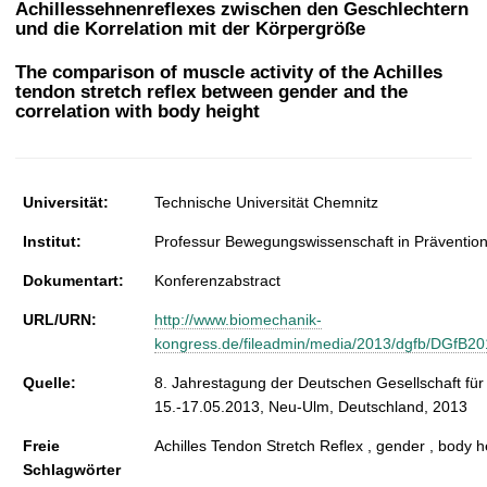
Achillessehnenreflexes zwischen den Geschlechtern
t
und die Korrelation mit der Körpergröße
The comparison of muscle activity of the Achilles
tendon stretch reflex between gender and the
correlation with body height
Universität:
Technische Universität Chemnitz
Institut:
Professur Bewegungswissenschaft in Prävention 
Dokumentart:
Konferenzabstract
URL/URN:
http://www.biomechanik-
kongress.de/fileadmin/media/2013/dgfb/DGfB20
Quelle:
8. Jahrestagung der Deutschen Gesellschaft für
15.-17.05.2013, Neu-Ulm, Deutschland, 2013
Freie
Achilles Tendon Stretch Reflex , gender , body h
Schlagwörter