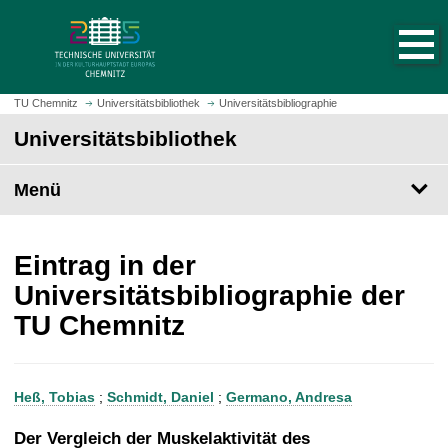
S
S
t
p
a
r
r
i
t
n
TU Chemnitz
Universitätsbibliothek
Universitätsbibliographie
s
g
Universitätsbibliothek
e
e
i
z
t
Menü
u
e
m
a
H
u
a
Eintrag in der
f
u
Universitätsbibliographie der
r
p
TU Chemnitz
u
t
f
i
e
n
n
h
Heß, Tobias
;
Schmidt, Daniel
;
Germano, Andresa
a
l
Der Vergleich der Muskelaktivität des