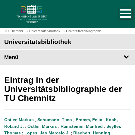
S
S
t
p
a
r
r
i
t
n
TU Chemnitz
Universitätsbibliothek
Universitätsbibliographie
s
g
Universitätsbibliothek
e
e
i
z
t
Menü
u
e
m
a
H
u
a
Eintrag in der
f
u
Universitätsbibliographie der
r
p
TU Chemnitz
u
t
f
i
e
n
n
h
Ostler, Markus
;
Schumann, Timo
;
Fromm, Felix
;
Koch,
a
Roland J.
;
Ostler, Markus
;
Ramsteiner, Manfred
;
Seyller,
l
Thomas
;
Lopes, Jao Marcelo J.
;
Riechert, Henning