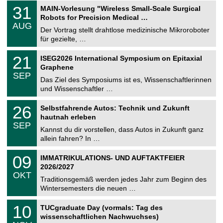
T
3
31
MAIN-Vorlesung "Wireless Small-Scale Surgical
U
1
Robots for Precision Medical …
C
.
AUG
h
0
Der Vortrag stellt drahtlose medizinische Mikroroboter
e
8
für gezielte, …
m
.
n
2
T
i
2
21
ISEG2026 International Symposium on Epitaxial
0
U
t
1
2
Graphene
C
z
.
6
SEP
h
0
Das Ziel des Symposiums ist es, Wissenschaftlerinnen
e
9
und Wissenschaftler …
m
.
n
2
T
i
2
26
Selbstfahrende Autos: Technik und Zukunft
0
U
t
6
2
hautnah erleben
C
z
.
6
SEP
h
0
Kannst du dir vorstellen, dass Autos in Zukunft ganz
e
9
allein fahren? In …
m
.
n
2
T
i
0
09
IMMATRIKULATIONS- UND AUFTAKTFEIER
0
U
t
9
2
2026/2027
C
z
.
6
OKT
h
1
Traditionsgemäß werden jedes Jahr zum Beginn des
e
0
Wintersemesters die neuen …
m
.
n
2
Z
i
1
10
TUCgraduate Day (vormals: Tag des
0
e
t
0
2
wissenschaftlichen Nachwuchses)
n
z
.