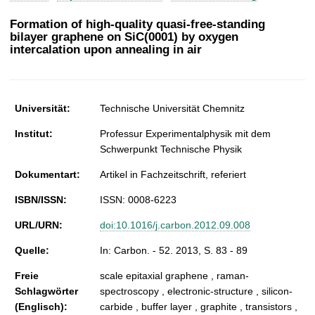
t
Formation of high-quality quasi-free-standing
bilayer graphene on SiC(0001) by oxygen
intercalation upon annealing in air
Universität:
Technische Universität Chemnitz
Institut:
Professur Experimentalphysik mit dem
Schwerpunkt Technische Physik
Dokumentart:
Artikel in Fachzeitschrift, referiert
ISBN/ISSN:
ISSN: 0008-6223
URL/URN:
doi:10.1016/j.carbon.2012.09.008
Quelle:
In: Carbon. - 52. 2013, S. 83 - 89
Freie
scale epitaxial graphene , raman-
Schlagwörter
spectroscopy , electronic-structure , silicon-
(Englisch):
carbide , buffer layer , graphite , transistors ,