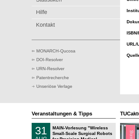
t
Instit
Hilfe
Dokum
Kontakt
ISBN/
URL/
MONARCH-Qucosa
Quell
DOI-Resolver
URN-Resolver
Patentrecherche
Unseriöse Verlage
Veranstaltungen & Tipps
TUCaktu
T
3
31
MAIN-Vorlesung "Wireless
U
1
Small-Scale Surgical Robots
C
.
AUG
h
for Precision Medical …