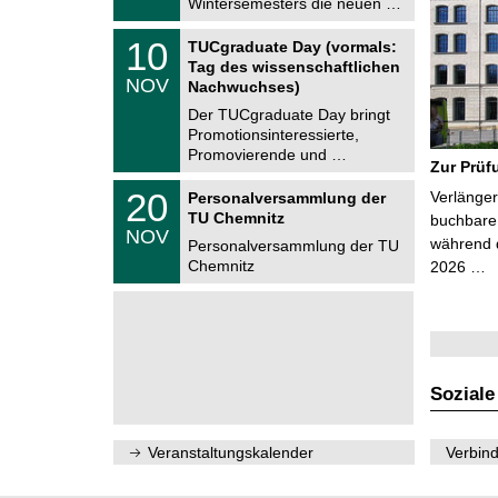
Wintersemesters die neuen …
n
2
i
0
Z
t
1
10
2
TUCgraduate Day (vormals:
e
z
0
6
Tag des wissenschaftlichen
n
.
NOV
t
Nachwuchses)
1
r
1
Der TUCgraduate Day bringt
u
.
Promotionsinteressierte,
m
2
f
Promovierende und …
0
Zur Prüf
ü
2
r
T
6
2
20
Verlänger
Personalversammlung der
d
U
0
TU Chemnitz
e
C
buchbare 
.
NOV
n
h
während d
1
Personalversammlung der TU
w
e
1
Chemnitz
2026 …
i
m
.
s
n
2
s
i
0
e
t
2
n
z
6
s
c
h
Soziale
a
f
t
l
Veranstaltungskalender
Verbind
i
c