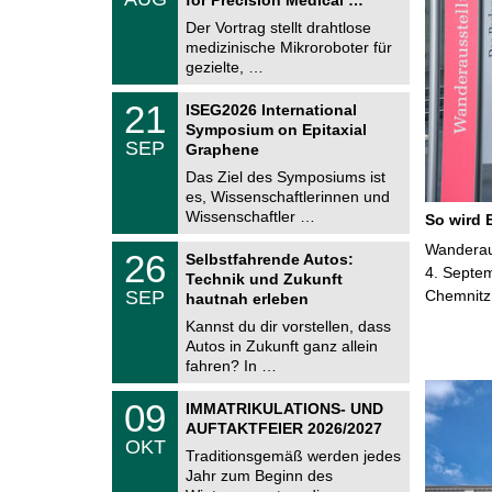
0
e
8
Der Vortrag stellt drahtlose
m
.
medizinische Mikroroboter für
n
2
i
gezielte, …
0
t
2
z
T
6
2
21
ISEG2026 International
U
1
Symposium on Epitaxial
C
.
SEP
h
Graphene
0
e
9
Das Ziel des Symposiums ist
m
.
es, Wissenschaftlerinnen und
n
2
i
Wissenschaftler …
So wird 
0
t
2
z
T
Wanderaus
6
2
26
Selbstfahrende Autos:
U
6
4. Septem
Technik und Zukunft
C
.
SEP
Chemnitz
h
hautnah erleben
0
e
9
Kannst du dir vorstellen, dass
m
.
Autos in Zukunft ganz allein
n
2
i
fahren? In …
0
t
2
z
T
6
0
09
IMMATRIKULATIONS- UND
U
9
AUFTAKTFEIER 2026/2027
C
.
OKT
h
1
Traditionsgemäß werden jedes
e
0
Jahr zum Beginn des
m
.