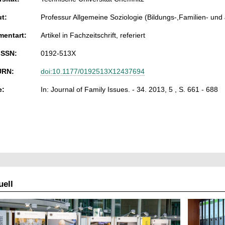
ut:
Professur Allgemeine Soziologie (Bildungs-,Familien- und
entart:
Artikel in Fachzeitschrift, referiert
ISSN:
0192-513X
URN:
doi:10.1177/0192513X12437694
e:
In: Journal of Family Issues. - 34. 2013, 5 , S. 661 - 688
ell