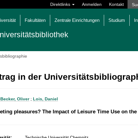
Direktlinks
Anmelden
Kontakt
iversität
Fakultäten
Zentrale Einrichtungen
Studium
In
niversitätsbibliothek
tsbibliographie
trag in der Universitätsbibliogra
 Becker, Oliver
;
Lois, Daniel
ting pleasures? The Impact of Leisure Time Use on the 
sität:
Technische Universität Chemnitz