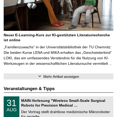
Neuer E-Learning-Kurs zur KI-gestützten Literaturrecherche
ist online
„Familienzuwachs“ in der Universitätsbibliothek der TU Chemnitz:
Die beiden Kurse LENA und MIKA erhalten das „Geschwisterkind“
LOKI, das ein umfassendes Verständnis für die Nutzung von KI-
Werkzeugen in der wissenschaftlichen Literatursuche vermittelt …
Mehr Artikel anzeigen
Veranstaltungen & Tipps
T
3
31
MAIN-Vorlesung "Wireless Small-Scale Surgical
U
1
Robots for Precision Medical …
C
.
AUG
h
0
Der Vortrag stellt drahtlose medizinische Mikroroboter
e
8
für gezielte, …