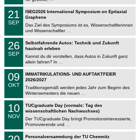
m
.
n
2
T
i
2
21
ISEG2026 International Symposium on Epitaxial
0
U
t
1
2
Graphene
C
z
.
6
SEP
h
0
Das Ziel des Symposiums ist es, Wissenschaftlerinnen
e
9
und Wissenschaftler …
m
.
n
2
T
i
2
26
Selbstfahrende Autos: Technik und Zukunft
0
U
t
6
2
hautnah erleben
C
z
.
6
SEP
h
0
Kannst du dir vorstellen, dass Autos in Zukunft ganz
e
9
allein fahren? In …
m
.
n
2
T
i
0
09
IMMATRIKULATIONS- UND AUFTAKTFEIER
0
U
t
9
2
2026/2027
C
z
.
6
OKT
h
1
Traditionsgemäß werden jedes Jahr zum Beginn des
e
0
Wintersemesters die neuen …
m
.
n
2
Z
i
1
10
TUCgraduate Day (vormals: Tag des
0
e
t
0
2
wissenschaftlichen Nachwuchses)
n
z
.
6
NOV
t
1
Der TUCgraduate Day bringt Promotionsinteressierte,
r
1
Promovierende und …
u
.
m
2
T
f
2
20
Personalversammlung der TU Chemnitz
0
U
ü