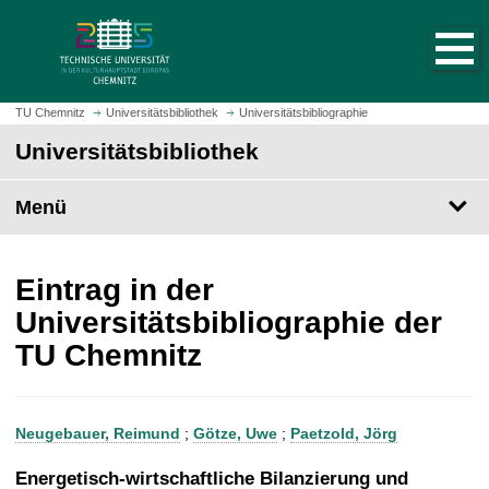
S
S
t
p
a
r
r
i
t
n
TU Chemnitz
Universitätsbibliothek
Universitätsbibliographie
s
g
Universitätsbibliothek
e
e
i
z
t
Menü
u
e
m
a
H
u
a
Eintrag in der
f
u
Universitätsbibliographie der
r
p
TU Chemnitz
u
t
f
i
e
n
n
h
Neugebauer, Reimund
;
Götze, Uwe
;
Paetzold, Jörg
a
l
Energetisch-wirtschaftliche Bilanzierung und