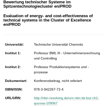
Bewertung technischer Systeme im
t
Spitzentechnologiecluster eniPROD
Evaluation of energy- and cost-effectiveness of
technical systems in the Cluster of Excellence
eniPROD
Universität:
Technische Universität Chemnitz
Institut 1:
Professur BWL III - Unternehmensrechnung
und Controlling
Institut 2:
Professur Produktionssysteme und -
prozesse
Dokumentart:
Konferenzbeitrag, nicht referiert
ISBN/ISSN:
978-3-942267-72-4
URL/URN:
http://nbn-resolving.de/urn:nbn:de:bsz:ch1-
qucosa-109067