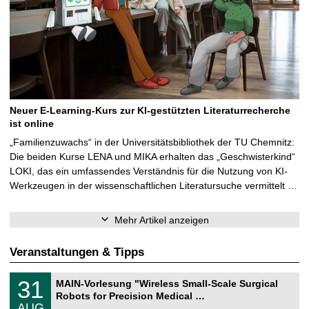
Neuer E-Learning-Kurs zur KI-gestützten Literaturrecherche
ist online
„Familienzuwachs“ in der Universitätsbibliothek der TU Chemnitz:
Die beiden Kurse LENA und MIKA erhalten das „Geschwisterkind“
LOKI, das ein umfassendes Verständnis für die Nutzung von KI-
Werkzeugen in der wissenschaftlichen Literatursuche vermittelt …
Mehr Artikel anzeigen
Veranstaltungen & Tipps
T
3
31
MAIN-Vorlesung "Wireless Small-Scale Surgical
U
1
Robots for Precision Medical …
C
.
AUG
h