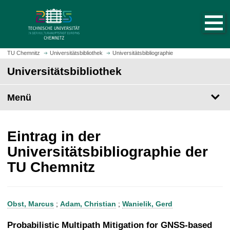
S
S
t
p
a
r
r
i
t
n
TU Chemnitz
Universitätsbibliothek
Universitätsbibliographie
s
g
Universitätsbibliothek
e
e
i
z
t
Menü
u
e
m
a
H
u
a
Eintrag in der
f
u
Universitätsbibliographie der
r
p
TU Chemnitz
u
t
f
i
e
n
n
h
Obst, Marcus
;
Adam, Christian
;
Wanielik, Gerd
a
l
Probabilistic Multipath Mitigation for GNSS-based