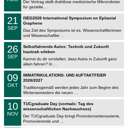
0
Der Vortrag stellt drahtlose medizinische Mikroroboter
e
8
für gezielte, …
m
.
n
2
T
i
2
21
ISEG2026 International Symposium on Epitaxial
0
U
t
1
2
Graphene
C
z
.
6
SEP
h
0
Das Ziel des Symposiums ist es, Wissenschaftlerinnen
e
9
und Wissenschaftler …
m
.
n
2
T
i
2
26
Selbstfahrende Autos: Technik und Zukunft
0
U
t
6
2
hautnah erleben
C
z
.
6
SEP
h
0
Kannst du dir vorstellen, dass Autos in Zukunft ganz
e
9
allein fahren? In …
m
.
n
2
T
i
0
09
IMMATRIKULATIONS- UND AUFTAKTFEIER
0
U
t
9
2
2026/2027
C
z
.
6
OKT
h
1
Traditionsgemäß werden jedes Jahr zum Beginn des
e
0
Wintersemesters die neuen …
m
.
n
2
Z
i
1
10
TUCgraduate Day (vormals: Tag des
0
e
t
0
2
wissenschaftlichen Nachwuchses)
n
z
.
6
NOV
t
1
Der TUCgraduate Day bringt Promotionsinteressierte,
r
1
Promovierende und …
u
.
m