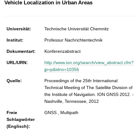
Vehicle Localization in Urban Areas
t
Universität:
Technische Universität Chemnitz
Institut:
Professur Nachrichtentechnik
Dokumentart:
Konferenzabstract
URL/URN:
http://www.ion.org/search/view_abstract.cfm?
jp=p&idno=10356
Quelle:
Proceedings of the 25th International
Technical Meeting of The Satellite Division of
the Institute of Navigation. ION GNSS 2012. -
Nashville, Tennessee, 2012
Freie
GNSS , Multipath
Schlagwörter
(Englisch):