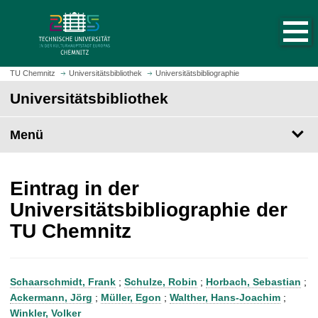
S
S
t
p
a
r
r
i
t
n
TU Chemnitz
Universitätsbibliothek
Universitätsbibliographie
s
g
Universitätsbibliothek
e
e
i
z
t
Menü
u
e
m
a
H
u
a
Eintrag in der
f
u
Universitätsbibliographie der
r
p
TU Chemnitz
u
t
f
i
e
n
n
h
Schaarschmidt, Frank
;
Schulze, Robin
;
Horbach, Sebastian
;
a
Ackermann, Jörg
;
Müller, Egon
;
Walther, Hans-Joachim
;
l
Winkler, Volker