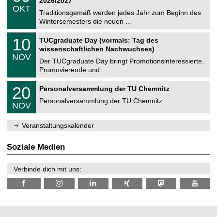
2026/2027
C
z
.
6
OKT
h
1
Traditionsgemäß werden jedes Jahr zum Beginn des
e
0
Wintersemesters die neuen …
m
.
n
2
Z
i
1
10
TUCgraduate Day (vormals: Tag des
0
e
t
0
2
wissenschaftlichen Nachwuchses)
n
z
.
6
NOV
t
1
Der TUCgraduate Day bringt Promotionsinteressierte,
r
1
Promovierende und …
u
.
m
2
T
f
2
20
Personalversammlung der TU Chemnitz
0
U
ü
0
2
C
r
Personalversammlung der TU Chemnitz
.
6
NOV
h
d
1
e
e
1
m
n
.
Veranstaltungskalender
n
w
2
i
i
0
t
s
2
Soziale Medien
z
s
6
e
n
Verbinde dich mit uns:
s
c
h
a
f
t
l