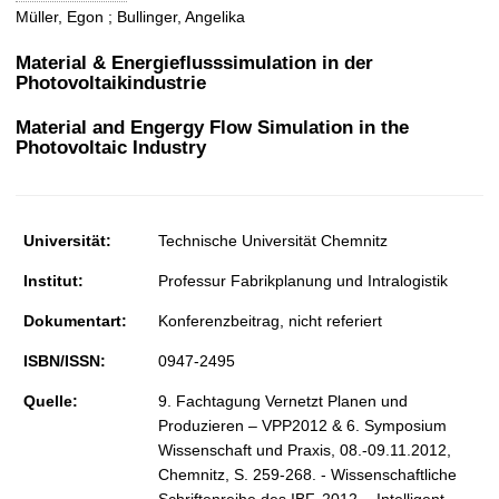
t
Müller, Egon ; Bullinger, Angelika
Material & Energieflusssimulation in der
Photovoltaikindustrie
Material and Engergy Flow Simulation in the
Photovoltaic Industry
Universität:
Technische Universität Chemnitz
Institut:
Professur Fabrikplanung und Intralogistik
Dokumentart:
Konferenzbeitrag, nicht referiert
ISBN/ISSN:
0947-2495
Quelle:
9. Fachtagung Vernetzt Planen und
Produzieren – VPP2012 & 6. Symposium
Wissenschaft und Praxis, 08.-09.11.2012,
Chemnitz, S. 259-268. - Wissenschaftliche
Schriftenreihe des IBF, 2012. - Intelligent