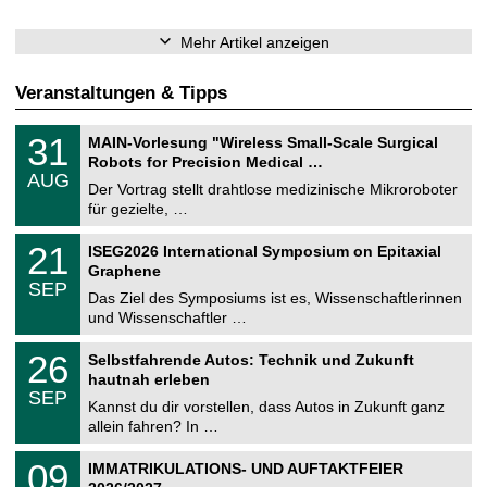
Mehr Artikel anzeigen
Veranstaltungen & Tipps
T
3
31
MAIN-Vorlesung "Wireless Small-Scale Surgical
U
1
Robots for Precision Medical …
C
.
AUG
h
0
Der Vortrag stellt drahtlose medizinische Mikroroboter
e
8
für gezielte, …
m
.
n
2
T
i
2
21
ISEG2026 International Symposium on Epitaxial
0
U
t
1
2
Graphene
C
z
.
6
SEP
h
0
Das Ziel des Symposiums ist es, Wissenschaftlerinnen
e
9
und Wissenschaftler …
m
.
n
2
T
i
2
26
Selbstfahrende Autos: Technik und Zukunft
0
U
t
6
2
hautnah erleben
C
z
.
6
SEP
h
0
Kannst du dir vorstellen, dass Autos in Zukunft ganz
e
9
allein fahren? In …
m
.
n
2
T
i
0
09
IMMATRIKULATIONS- UND AUFTAKTFEIER
0
U
t
9
2