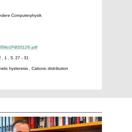
ondere Computerphysik
/Vol5No1Pdf2012/5.pdf
 , 1 , S. 27 - 31
etic hysteresis , Cationic distribution