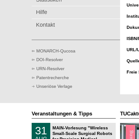
t
Univer
Hilfe
Instit
Kontakt
Dokum
ISBN/
URL/
MONARCH-Qucosa
DOI-Resolver
Quell
URN-Resolver
Freie
Patentrecherche
Unseriöse Verlage
Veranstaltungen & Tipps
TUCaktu
T
3
31
MAIN-Vorlesung "Wireless
U
1
Small-Scale Surgical Robots
C
.
AUG
h
for Precision Medical …