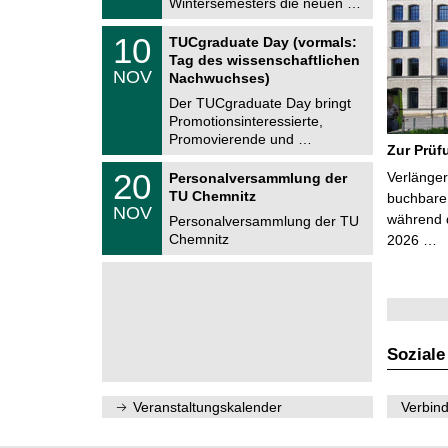
Wintersemesters die neuen …
n
2
i
0
Z
t
1
10
2
TUCgraduate Day (vormals:
e
z
0
6
Tag des wissenschaftlichen
n
.
NOV
t
Nachwuchses)
1
r
1
Der TUCgraduate Day bringt
u
.
Promotionsinteressierte,
m
2
f
Promovierende und …
0
Zur Prüf
ü
2
r
T
6
2
20
Verlänger
Personalversammlung der
d
U
0
TU Chemnitz
e
C
buchbare 
.
NOV
n
h
während d
1
Personalversammlung der TU
w
e
1
Chemnitz
2026 …
i
m
.
s
n
2
s
i
0
e
t
2
n
z
6
s
c
h
Soziale
a
f
t
l
Veranstaltungskalender
Verbind
i
c