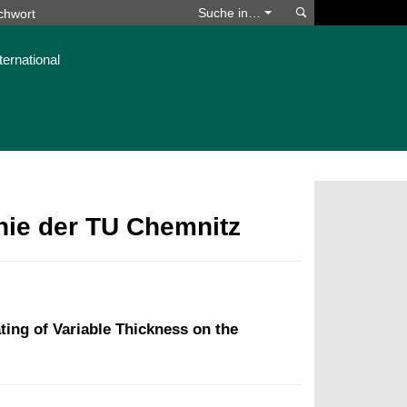
Suchen
Suche in…
ternational
phie der TU Chemnitz
ing of Variable Thickness on the