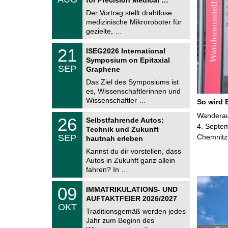
0
e
8
Der Vortrag stellt drahtlose
m
.
medizinische Mikroroboter für
n
2
i
gezielte, …
0
t
2
z
T
6
2
21
ISEG2026 International
U
1
Symposium on Epitaxial
C
.
SEP
h
Graphene
0
e
9
Das Ziel des Symposiums ist
m
.
es, Wissenschaftlerinnen und
n
2
i
Wissenschaftler …
So wird 
0
t
2
z
T
Wanderaus
6
2
26
Selbstfahrende Autos:
U
6
4. Septem
Technik und Zukunft
C
.
SEP
Chemnitz
h
hautnah erleben
0
e
9
Kannst du dir vorstellen, dass
m
.
Autos in Zukunft ganz allein
n
2
i
fahren? In …
0
t
2
z
T
6
0
09
IMMATRIKULATIONS- UND
U
9
AUFTAKTFEIER 2026/2027
C
.
OKT
h
1
Traditionsgemäß werden jedes
e
0
Jahr zum Beginn des
m
.