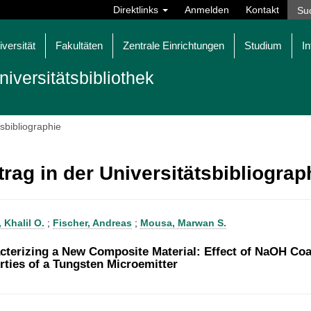
Direktlinks
Anmelden
Kontakt
iversität
Fakultäten
Zentrale Einrichtungen
Studium
In
niversitätsbibliothek
tsbibliographie
trag in der Universitätsbibliogra
 Khalil O.
;
Fischer, Andreas
;
Mousa, Marwan S.
cterizing a New Composite Material: Effect of NaOH Coat
rties of a Tungsten Microemitter