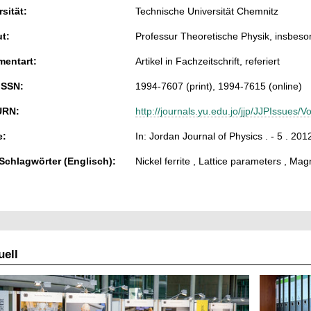
sität:
Technische Universität Chemnitz
ut:
Professur Theoretische Physik, insbes
entart:
Artikel in Fachzeitschrift, referiert
ISSN:
1994-7607 (print), 1994-7615 (online)
URN:
http://journals.yu.edu.jo/jjp/JJPIssues
e:
In: Jordan Journal of Physics . - 5 . 2012
 Schlagwörter (Englisch):
Nickel ferrite , Lattice parameters , Magn
ell