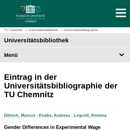
S
S
t
p
a
r
r
i
t
n
TU Chemnitz
Universitätsbibliothek
Universitätsbibliographie
s
g
Universitätsbibliothek
e
e
i
z
t
Menü
u
e
m
a
H
u
a
Eintrag in der
f
u
Universitätsbibliographie der
r
p
TU Chemnitz
u
t
f
i
e
n
n
h
Dittrich, Marcus
;
Knabe, Andreas
;
Leipold, Kristina
a
l
Gender Differences in Experimental Wage