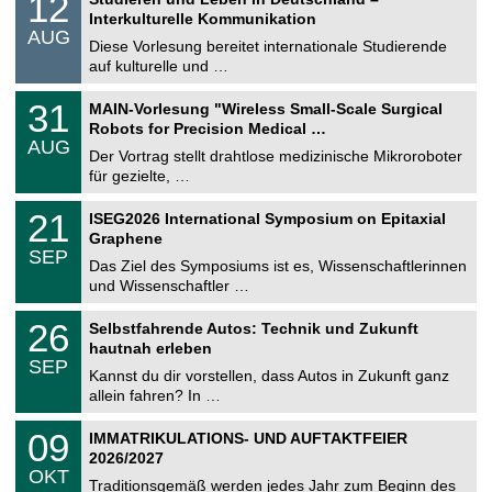
12
o
2
Interkulturelle Kommunikation
n
.
AUG
s
0
Diese Vorlesung bereitet internationale Studierende
t
8
auf kulturelle und …
i
.
g
2
T
e
3
31
MAIN-Vorlesung "Wireless Small-Scale Surgical
0
U
1
2
Robots for Precision Medical …
C
.
6
AUG
h
0
Der Vortrag stellt drahtlose medizinische Mikroroboter
e
8
für gezielte, …
m
.
n
2
T
i
2
21
ISEG2026 International Symposium on Epitaxial
0
U
t
1
2
Graphene
C
z
.
6
SEP
h
0
Das Ziel des Symposiums ist es, Wissenschaftlerinnen
e
9
und Wissenschaftler …
m
.
n
2
T
i
2
26
Selbstfahrende Autos: Technik und Zukunft
0
U
t
6
2
hautnah erleben
C
z
.
6
SEP
h
0
Kannst du dir vorstellen, dass Autos in Zukunft ganz
e
9
allein fahren? In …
m
.
n
2
T
i
0
09
IMMATRIKULATIONS- UND AUFTAKTFEIER
0
U
t
9
2
2026/2027
C
z
.
6
OKT
h
1
Traditionsgemäß werden jedes Jahr zum Beginn des