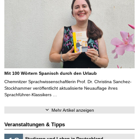
Mit 100 Wörtern Spanisch durch den Urlaub
Chemnitzer Sprachwissenschaftlerin Prof. Dr. Christina Sanchez-
Stockhammer veröffentlicht aktualisierte Neuauflage ihres
Sprachführer-Klassikers …
Mehr Artikel anzeigen
Veranstaltungen & Tipps
S
1
Studieren und Leben in Deutschland –