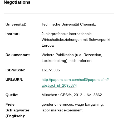
Negotiations
t
Universität:
Technische Universität Chemnitz
Institut:
Juniorprofessur Internationale
Wirtschaftsbeziehungen mit Schwerpunkt
Europa
Dokumentart:
Weitere Publikation (u.a. Rezension,
Lexikonbeitrag), nicht referiert
ISBN/ISSN:
1617-9595
URL/URN:
http://papers.ssrn.com/sol3/papers.cfm?
abstract_id=2098874
Quelle:
München : CESifo, 2012. - No. 3862
Freie
gender differences, wage bargaining,
Schlagwörter
labor market experiment
(Englisch):