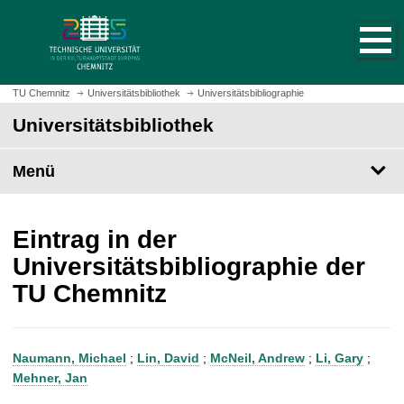
S
S
t
p
a
r
r
i
t
n
TU Chemnitz
Universitätsbibliothek
Universitätsbibliographie
s
g
Universitätsbibliothek
e
e
i
z
t
Menü
u
e
m
a
H
u
a
Eintrag in der
f
u
Universitätsbibliographie der
r
p
TU Chemnitz
u
t
f
i
e
n
n
h
Naumann, Michael
;
Lin, David
;
McNeil, Andrew
;
Li, Gary
;
a
Mehner, Jan
l