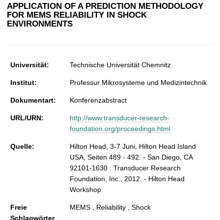
t
APPLICATION OF A PREDICTION METHODOLOGY
FOR MEMS RELIABILITY IN SHOCK
ENVIRONMENTS
Universität:
Technische Universität Chemnitz
Institut:
Professur Mikrosysteme und Medizintechnik
Dokumentart:
Konferenzabstract
URL/URN:
http://www.transducer-research-
foundation.org/proceedings.html
Quelle:
Hilton Head, 3-7 Juni, Hilton Head Island
USA, Seiten 489 - 492. - San Diego, CA
92101-1630 : Transducer Research
Foundation, Inc., 2012. - Hilton Head
Workshop
Freie
MEMS , Reliability , Shock
Schlagwörter