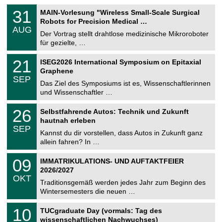
T
3
31
MAIN-Vorlesung "Wireless Small-Scale Surgical
U
1
Robots for Precision Medical …
C
.
AUG
h
0
Der Vortrag stellt drahtlose medizinische Mikroroboter
e
8
für gezielte, …
m
.
n
2
T
i
2
21
ISEG2026 International Symposium on Epitaxial
0
U
t
1
2
Graphene
C
z
.
6
SEP
h
0
Das Ziel des Symposiums ist es, Wissenschaftlerinnen
e
9
und Wissenschaftler …
m
.
n
2
T
i
2
26
Selbstfahrende Autos: Technik und Zukunft
0
U
t
6
2
hautnah erleben
C
z
.
6
SEP
h
0
Kannst du dir vorstellen, dass Autos in Zukunft ganz
e
9
allein fahren? In …
m
.
n
2
T
i
0
09
IMMATRIKULATIONS- UND AUFTAKTFEIER
0
U
t
9
2
2026/2027
C
z
.
6
OKT
h
1
Traditionsgemäß werden jedes Jahr zum Beginn des
e
0
Wintersemesters die neuen …
m
.
n
2
Z
i
1
10
TUCgraduate Day (vormals: Tag des
0
e
t
0
2
wissenschaftlichen Nachwuchses)
n