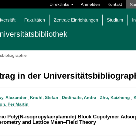
Direktlinks
Anmelden
Kontakt
iversität
Fakultäten
Zentrale Einrichtungen
Studium
In
niversitätsbibliothek
tsbibliographie
trag in der Universitätsbibliogra
y, Alexander
;
Knohl, Stefan
;
Dedinaite, Andra
;
Zhu, Kaizheng
;
K
on, Per Martin
nic Poly(N-isopropylacrylamide) Block Copolymer Adsorp
ferometry and Lattice Mean–Field Theory