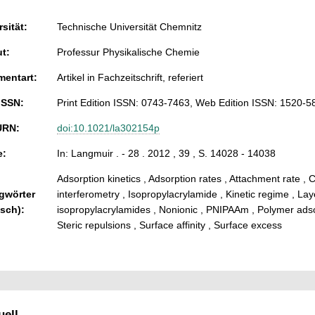
sität:
Technische Universität Chemnitz
ut:
Professur Physikalische Chemie
entart:
Artikel in Fachzeitschrift, referiert
ISSN:
Print Edition ISSN: 0743-7463, Web Edition ISSN: 1520-5
URN:
doi:10.1021/la302154p
e:
In: Langmuir . - 28 . 2012 , 39 , S. 14028 - 14038
Adsorption kinetics , Adsorption rates , Attachment rate , C
gwörter
interferometry , Isopropylacrylamide , Kinetic regime , Lay
isch):
isopropylacrylamides , Nonionic , PNIPAAm , Polymer adsorpt
Steric repulsions , Surface affinity , Surface excess
ell