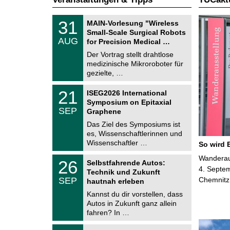
T
3
31
MAIN-Vorlesung "Wireless
U
1
Small-Scale Surgical Robots
C
.
AUG
h
for Precision Medical …
0
e
8
Der Vortrag stellt drahtlose
m
.
medizinische Mikroroboter für
n
2
i
gezielte, …
0
t
2
z
T
6
2
21
ISEG2026 International
U
1
Symposium on Epitaxial
C
.
SEP
h
Graphene
0
e
9
Das Ziel des Symposiums ist
m
.
es, Wissenschaftlerinnen und
n
2
i
Wissenschaftler …
So wird 
0
t
2
z
T
Wanderaus
6
2
26
Selbstfahrende Autos:
U
6
4. Septem
Technik und Zukunft
C
.
SEP
Chemnitz
h
hautnah erleben
0
e
9
Kannst du dir vorstellen, dass
m
.
Autos in Zukunft ganz allein
n
2
i
fahren? In …
0
t
2
z
T