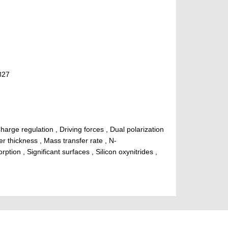
827
harge regulation , Driving forces , Dual polarization
er thickness , Mass transfer rate , N-
ion , Significant surfaces , Silicon oxynitrides ,