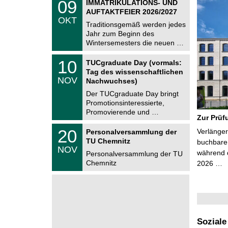
6
0
09
IMMATRIKULATIONS- UND
U
9
AUFTAKTFEIER 2026/2027
C
.
OKT
h
1
Traditionsgemäß werden jedes
e
0
Jahr zum Beginn des
m
.
Wintersemesters die neuen …
n
2
i
0
Z
t
1
10
2
TUCgraduate Day (vormals:
e
z
0
6
Tag des wissenschaftlichen
n
.
NOV
t
Nachwuchses)
1
r
1
Der TUCgraduate Day bringt
u
.
Promotionsinteressierte,
m
2
f
Promovierende und …
0
Zur Prüf
ü
2
r
T
6
2
20
Verlänger
Personalversammlung der
d
U
0
TU Chemnitz
e
C
buchbare 
.
NOV
n
h
während d
1
Personalversammlung der TU
w
e
1
Chemnitz
2026 …
i
m
.
s
n
2
s
i
0
e
t
2
n
z
6
s
c
h
Soziale
a