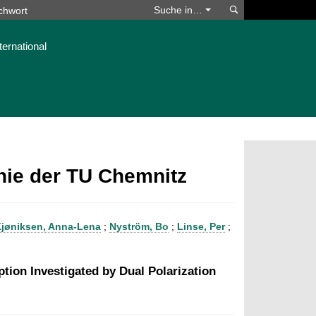
Suchen
Suche in…
ternational
phie der TU Chemnitz
jøniksen, Anna-Lena
;
Nyström, Bo
;
Linse, Per
;
tion Investigated by Dual Polarization