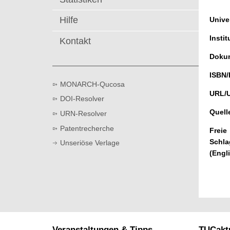
t
Hilfe
Univer
Instit
Kontakt
Dokum
ISBN/
MONARCH-Qucosa
URL/
DOI-Resolver
Quell
URN-Resolver
Patentrecherche
Freie
Schla
Unseriöse Verlage
(Engl
Veranstaltungen & Tipps
TUCaktu