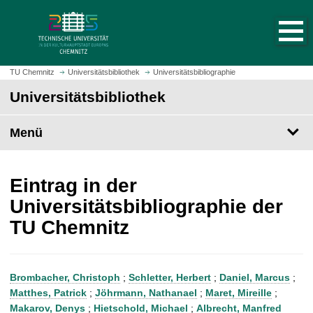
S
S
t
p
a
r
r
i
t
n
TU Chemnitz
Universitätsbibliothek
Universitätsbibliographie
s
g
Universitätsbibliothek
e
e
i
z
t
Menü
u
e
m
a
H
u
a
Eintrag in der
f
u
Universitätsbibliographie der
r
p
TU Chemnitz
u
t
f
i
e
n
n
h
Brombacher, Christoph
;
Schletter, Herbert
;
Daniel, Marcus
;
a
Matthes, Patrick
;
Jöhrmann, Nathanael
;
Maret, Mireille
;
l
Makarov, Denys
;
Hietschold, Michael
;
Albrecht, Manfred