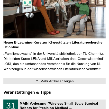
Neuer E-Learning-Kurs zur KI-gestützten Literaturrecherche
ist online
„Familienzuwachs“ in der Universitätsbibliothek der TU Chemnitz:
Die beiden Kurse LENA und MIKA erhalten das „Geschwisterkind“
LOKI, das ein umfassendes Verständnis für die Nutzung von KI-
Werkzeugen in der wissenschaftlichen Literatursuche vermittelt …
Mehr Artikel anzeigen
Veranstaltungen & Tipps
T
3
31
MAIN-Vorlesung "Wireless Small-Scale Surgical
U
1
Robots for Precision Medical …
C