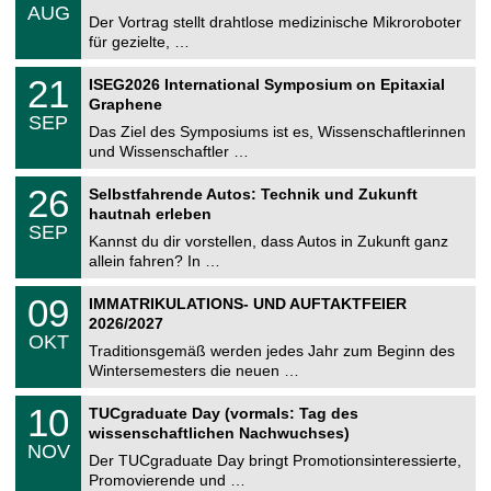
.
AUG
h
0
Der Vortrag stellt drahtlose medizinische Mikroroboter
e
8
für gezielte, …
m
.
n
2
T
i
2
21
ISEG2026 International Symposium on Epitaxial
0
U
t
1
2
Graphene
C
z
.
6
SEP
h
0
Das Ziel des Symposiums ist es, Wissenschaftlerinnen
e
9
und Wissenschaftler …
m
.
n
2
T
i
2
26
Selbstfahrende Autos: Technik und Zukunft
0
U
t
6
2
hautnah erleben
C
z
.
6
SEP
h
0
Kannst du dir vorstellen, dass Autos in Zukunft ganz
e
9
allein fahren? In …
m
.
n
2
T
i
0
09
IMMATRIKULATIONS- UND AUFTAKTFEIER
0
U
t
9
2
2026/2027
C
z
.
6
OKT
h
1
Traditionsgemäß werden jedes Jahr zum Beginn des
e
0
Wintersemesters die neuen …
m
.
n
2
Z
i
1
10
TUCgraduate Day (vormals: Tag des
0
e
t
0
2
wissenschaftlichen Nachwuchses)
n
z
.
6
NOV
t
1
Der TUCgraduate Day bringt Promotionsinteressierte,
r
1
Promovierende und …
u