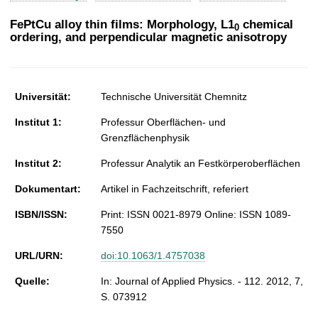
t
FePtCu alloy thin films: Morphology, L1
chemical
0
ordering, and perpendicular magnetic anisotropy
Universität:
Technische Universität Chemnitz
Institut 1:
Professur Oberflächen- und
Grenzflächenphysik
Institut 2:
Professur Analytik an Festkörperoberflächen
Dokumentart:
Artikel in Fachzeitschrift, referiert
ISBN/ISSN:
Print: ISSN 0021-8979 Online: ISSN 1089-
7550
URL/URN:
doi:10.1063/1.4757038
Quelle:
In: Journal of Applied Physics. - 112. 2012, 7,
S. 073912